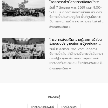
โครงการราไวย์สวยด้วยมือและใจเรา
ทองคำและประกาศเกียรติคุณให้แก่ กำนัน
ผู้ใหญ่บ้านยอดเยี่ยม พร้อมกล่าวชื่นชม ให้
วันที่ 7 สิงหาคม พ.ศ. 2569 เวลา 9:00-
โอวาท และมอบนโยบาย
12:00 น. องค์การจัดการน้ำเสีย สำนักงาน
จัดการน้ำเสียสาขาภูเก็ต พื้นที่ศูนย์บริหาร
จัดการคุณภาพน้ำเทศบาลตำบลราไวย์ เข้า
ร่วมโครงการราไวย์สวยด้วยมือและใจเรา
อ่านรายละเอียด »
โดยมีนายเทมส์ ไกรทัศน์ นายกเทศมนตรี
ตำบลราไวย์ เจ้าหน้าที่เทศบาล ชาวบ้าน
โครงการส่งเสริมความรู้และการมีส่วน
ประชาชน ตัวแทนจากโรงแรมต่างๆ ในเขต
ร่วมของประชาชนในการป้องกันและ
เทศบาลตำบลราไวย์ ศูนย์บริหารจัดการ
แก้ไขปัญหาน้ำเสียอย่างยั่งยืน
คุณภาพน้ำเทศบาลตำบลราไวย์ นำโดยนาย
วันที่ 6 สิงหาคม พ.ศ. 2569 องค์การ
น้อย แก้วเศษ ผู้จัดการสำนักงานจัดการน้ำ
จัดการน้ำเสีย สำนักงานจัดการน้ำเสียสาขา
เสียสาขาภูเก็ต พร้อมด้วยเจ้าหน้าที่ จำนวน
นครปฐม ศูนย์บริหารจัดการคุณภาพน้ำ
5 คน ร่วมทำกิจกรรม ทำความสะอาด
เทศบาลตำบลบางเลน จังหวัดนครปฐม จัด
ชายหาดและแหล่งท่องเที่ยว ณ บริเวณ
กิจกรรมภายใต้โครงการส่งเสริมความรู้และ
อ่านรายละเอียด »
แหลมพรหมเทพ หมู่ที่ 6 ตำบลราไวย์
การมีส่วนร่วมของประชาชนในการป้องกัน
อำเภอเมือง จังหวัดภูเก็ต
และแก้ไขปัญหาน้ำเสียอย่างยั่งยืน ตาม
นโยบาย “มหาดไทย ทำ ทัน ที Action 5
PLUS” โดยจัดอบรมให้ความรู้แก่ประชาชน
และนักเรียน เพื่อส่งเสริมความรู้ด้านการ
จัดการน้ำเสียและสร้างจิตสำนึกในการ
หมวดหมู่
อนุรักษ์สิ่งแวดล้อม ในหัวข้อ “น้ำเสียชุมชน
และการบำบัดน้ำเสียเบื้องต้น” โดยให้ความรู้
ข่าวประชาสัมพันธ์
ข่าวผู้บริหาร