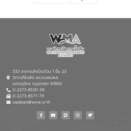
เกี่ยวกับสาเหตุและผลกระทบของน้ำเสีย
แนวทางการลดการเกิดน้ำเสียจากแหล่ง
กำเนิด การบำบัดน้ำเสียเบื้องต้นในครัวเรือน
ณ เทศบาลตำบลบางเลน จังหวัดนครปฐม
333 อาคารเล้าเป้งง้วน 1 ชั้น 23
วิภาวดีรังสิต แขวงจอมพล
เขตจตุจักร กรุงเทพฯ 10900
0-2273-8530-39
0-2273-8577-79
saraban@wma.or.th