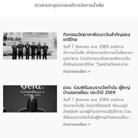
ข่าวสารล่าสุดจากองค์การจัดการน้ำเสีย
กิจกรรมจิตอาสาพัฒนาวันสําคัญของ
ชาติไทย
วันที่ 7 สิงหาคม พ.ศ. 2569 องค์การ
จัดการน้ำเสีย สำนักงาานจัดการน้ำเสียสาขา
มุกดาหาร ร่วมกิจกรรมจิตอาสาพัฒนาวัน
สําคัญของชาติไทย “วันคล้ายวันพระราช
สมภพ สมเด็จพระนางเจ้าสิริกิติ์พระบรม
อ่านรายละเอียด »
ราชินีนาถ พระบรมราชชนนีพันปีหลวง และ
วันแม่แห่งชาติ 12 สิงหาคม” โดยมีนายชลิต
อจน. ร่วมพิธีมอบรางวัลกำนัน ผู้ใหญ่
ทิพย์คำ รองผู้ว่าราชการจังหวัดมุกดาหาร
บ้านยอดเยี่ยม ประจำปี 2569
เป็นประธานในพิธี ณ เรือนจําชั่วคราวนาโสก
ตําบลนาโสก อําเภอเมืองมุกดาหาร จังหวัด
วันที่ 7 สิงหาคม พ.ศ. 2569 องค์การ
มุกดาหาร โดยในกิจกรรมได้ร่วมปลูกป่า และ
จัดการน้ำเสีย โดยว่าที่ร้อยตรี พัฒนภูมิ
ทําความสะอาดภายในบริเวณ จัดกิจกรรม
อังศุสิงห์ รองผู้อำนวยการปฏิบัติการ ร่วม
เพื่อถวายเป็นพระราชกุศล สมเด็จพระนาง
พิธีมอบรางวัลกำนันผู้ใหญ่บ้านยอดเยี่ยม ณ
เจ้าสิริกิติ์พระบรมราชินีนาถ พระบรมราช
ทำเนียบรัฐบาล โดยมีนายอนุทิน ชาญวีรกูล
อ่านรายละเอียด »
ชนนีพันปีหลวง พร้อมถวายสัจปฏิญาณ
นายกรัฐมนตรีและรัฐมนตรีว่าการกระทรวง
ทำความดีด้วยหัวใจ
มหาดไทย เป็นประธานมอบรางวัลแหนบ