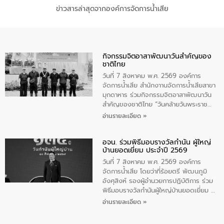
ข่าวสารล่าสุดจากองค์การจัดการน้ำเสีย
กิจกรรมจิตอาสาพัฒนาวันสําคัญของ
ชาติไทย
วันที่ 7 สิงหาคม พ.ศ. 2569 องค์การ
จัดการน้ำเสีย สำนักงาานจัดการน้ำเสียสาขา
มุกดาหาร ร่วมกิจกรรมจิตอาสาพัฒนาวัน
สําคัญของชาติไทย “วันคล้ายวันพระราช
สมภพ สมเด็จพระนางเจ้าสิริกิติ์พระบรม
อ่านรายละเอียด »
ราชินีนาถ พระบรมราชชนนีพันปีหลวง และ
วันแม่แห่งชาติ 12 สิงหาคม” โดยมีนายชลิต
อจน. ร่วมพิธีมอบรางวัลกำนัน ผู้ใหญ่
ทิพย์คำ รองผู้ว่าราชการจังหวัดมุกดาหาร
บ้านยอดเยี่ยม ประจำปี 2569
เป็นประธานในพิธี ณ เรือนจําชั่วคราวนาโสก
ตําบลนาโสก อําเภอเมืองมุกดาหาร จังหวัด
วันที่ 7 สิงหาคม พ.ศ. 2569 องค์การ
มุกดาหาร โดยในกิจกรรมได้ร่วมปลูกป่า และ
จัดการน้ำเสีย โดยว่าที่ร้อยตรี พัฒนภูมิ
ทําความสะอาดภายในบริเวณ จัดกิจกรรม
อังศุสิงห์ รองผู้อำนวยการปฏิบัติการ ร่วม
เพื่อถวายเป็นพระราชกุศล สมเด็จพระนาง
พิธีมอบรางวัลกำนันผู้ใหญ่บ้านยอดเยี่ยม ณ
เจ้าสิริกิติ์พระบรมราชินีนาถ พระบรมราช
ทำเนียบรัฐบาล โดยมีนายอนุทิน ชาญวีรกูล
อ่านรายละเอียด »
ชนนีพันปีหลวง พร้อมถวายสัจปฏิญาณ
นายกรัฐมนตรีและรัฐมนตรีว่าการกระทรวง
ทำความดีด้วยหัวใจ
มหาดไทย เป็นประธานมอบรางวัลแหนบ