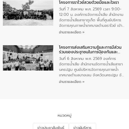
โครงการราไวย์สวยด้วยมือและใจเรา
ทองคำและประกาศเกียรติคุณให้แก่ กำนัน
ผู้ใหญ่บ้านยอดเยี่ยม พร้อมกล่าวชื่นชม ให้
วันที่ 7 สิงหาคม พ.ศ. 2569 เวลา 9:00-
โอวาท และมอบนโยบาย
12:00 น. องค์การจัดการน้ำเสีย สำนักงาน
จัดการน้ำเสียสาขาภูเก็ต พื้นที่ศูนย์บริหาร
จัดการคุณภาพน้ำเทศบาลตำบลราไวย์ เข้า
ร่วมโครงการราไวย์สวยด้วยมือและใจเรา
อ่านรายละเอียด »
โดยมีนายเทมส์ ไกรทัศน์ นายกเทศมนตรี
ตำบลราไวย์ เจ้าหน้าที่เทศบาล ชาวบ้าน
โครงการส่งเสริมความรู้และการมีส่วน
ประชาชน ตัวแทนจากโรงแรมต่างๆ ในเขต
ร่วมของประชาชนในการป้องกันและ
เทศบาลตำบลราไวย์ ศูนย์บริหารจัดการ
แก้ไขปัญหาน้ำเสียอย่างยั่งยืน
คุณภาพน้ำเทศบาลตำบลราไวย์ นำโดยนาย
วันที่ 6 สิงหาคม พ.ศ. 2569 องค์การ
น้อย แก้วเศษ ผู้จัดการสำนักงานจัดการน้ำ
จัดการน้ำเสีย สำนักงานจัดการน้ำเสียสาขา
เสียสาขาภูเก็ต พร้อมด้วยเจ้าหน้าที่ จำนวน
นครปฐม ศูนย์บริหารจัดการคุณภาพน้ำ
5 คน ร่วมทำกิจกรรม ทำความสะอาด
เทศบาลตำบลบางเลน จังหวัดนครปฐม จัด
ชายหาดและแหล่งท่องเที่ยว ณ บริเวณ
กิจกรรมภายใต้โครงการส่งเสริมความรู้และ
อ่านรายละเอียด »
แหลมพรหมเทพ หมู่ที่ 6 ตำบลราไวย์
การมีส่วนร่วมของประชาชนในการป้องกัน
อำเภอเมือง จังหวัดภูเก็ต
และแก้ไขปัญหาน้ำเสียอย่างยั่งยืน ตาม
นโยบาย “มหาดไทย ทำ ทัน ที Action 5
PLUS” โดยจัดอบรมให้ความรู้แก่ประชาชน
และนักเรียน เพื่อส่งเสริมความรู้ด้านการ
จัดการน้ำเสียและสร้างจิตสำนึกในการ
หมวดหมู่
อนุรักษ์สิ่งแวดล้อม ในหัวข้อ “น้ำเสียชุมชน
และการบำบัดน้ำเสียเบื้องต้น” โดยให้ความรู้
ข่าวประชาสัมพันธ์
ข่าวผู้บริหาร