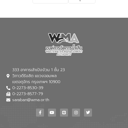
เกี่ยวกับสาเหตุและผลกระทบของน้ำเสีย
แนวทางการลดการเกิดน้ำเสียจากแหล่ง
กำเนิด การบำบัดน้ำเสียเบื้องต้นในครัวเรือน
ณ เทศบาลตำบลบางเลน จังหวัดนครปฐม
333 อาคารเล้าเป้งง้วน 1 ชั้น 23
วิภาวดีรังสิต แขวงจอมพล
เขตจตุจักร กรุงเทพฯ 10900
0-2273-8530-39
0-2273-8577-79
saraban@wma.or.th