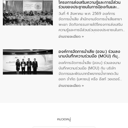
โครงการส่งเสริมความรู้และการมีส่วน
“ชุมชนร่วมใจ น้ำใสยั่งยืน” ได้บรรยายให้
ร่วมของประชาชนในการป้องกันและ
ความรู้เกี่ยวกับการจัดการน้ำเสียและการใช้
แก้ไขปัญหาน้ำเสียอย่างยั่งยืน
ถังดักไขมันให้แก่นักเรียนโรงเรียนวัดบ่อ
วันที่ 4 สิงหาคม พ.ศ. 2569 องค์การ
(นันทวิทยา) เทศบาลนครปากเกร็ด อำเภอ
จัดการน้ำเสีย สำนักงานจัดการน้ำเสียสาขา
ปากเกร็ด จังหวัดนนทบุรี จำนวน 30 คน
พะเยา จัดกิจกรรมภายใต้โครงการส่งเสริม
ความรู้และการมีส่วนร่วมของประชาชนในการ
ป้องกันและแก้ไขปัญหาน้ำเสียอย่างยั่งยืน
อ่านรายละเอียด »
ตามนโยบาย “มหาดไทย ทำทันที Action 5
Plus” โดยจัดอบรมให้ความรู้เรื่องน้ำเสีย
องค์การจัดการน้ำเสีย (อจน.) ร่วมลง
ชุมชนและการบำบัดน้ำเสียเบื้องต้น ให้กับ
นามบันทึกความร่วมมือ (MOU) กับ
นักเรียนชั้นประถมศึกษาปีที่ 5 โรงเรียน
บริษัท จัดการและพัฒนาทรัพยากรน้ำ
เทศบาล 1 (พะเยาประชานุกูล) จำนวน 30
องค์การจัดการน้ำเสีย (อจน.) ร่วมลงนาม
ภาคตะวันออก จำกัด (มหาชน) หรือ อีส
คน
บันทึกความร่วมมือ (MOU) กับ บริษัท
ท์ วอเตอร์
จัดการและพัฒนาทรัพยากรน้ำภาคตะวัน
ออก จำกัด (มหาชน) หรือ อีสท์ วอเตอร์
เมื่อวันอังคารที่ 4 สิงหาคม 2569 ณ ห้อง
อ่านรายละเอียด »
อเนกประสงค์ ชั้น 22 อาคารอีสท์วอเตอร์
ในหัวข้อ “การร่วมศึกษาแนวทางการบริหาร
จัดการน้ำเสียและการนำน้ำกลับมาใช้ประโยชน์
ของประเทศไทย” เพื่อยกระดับการบริหาร
จัดการทรัพยากรน้ำ เสริมสร้างความมั่นคง
ด้านน้ำของประเทศ และเตรียมความพร้อม
หมวดหมู่
รองรับการเติบโตของเมือง รวมถึงการ
ลงทุนในอุตสาหกรรมแห่งอนาคต ตลอดจน