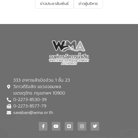
ข่าวประชาสัมพันธ์
ข่าวผู้บริหาร
มุ่งตอบโจทย์ความท้าทายจากวิกฤตการ
เปลี่ยนแปลงสภาพภูมิอากาศและความเสี่ยง
ภัยแล้งในระยะยาว การประสานความร่วมมือ
ในครั้งนี้เป็นการดึงจุดแข็งและความ
เชี่ยวชาญด้านระบบบำบัดน้ำเสียที่เป็นมิตร
ต่อสิ่งแวดล้อมของ องค์การจัดการน้ำเสีย
(อจน.) มาผสานกับประสบการณ์และ
เทคโนโลยีโครงข่ายน้ำครบวงจรในพื้นที่ EEC
ของอีสท์ วอเตอร์ เพื่อร่วมกันศึกษา
เทคโนโลยีการปรับปรุงคุณภาพน้ำ (Water
Reuse) และพัฒนารูปแบบการดำเนินงาน
ร่วมกับท้องถิ่นให้เกิดระบบบริหารจัดการน้ำ
อย่างเป็นรูปธรรม เพื่อรองรับความต้องการ
333 อาคารเล้าเป้งง้วน 1 ชั้น 23
ใช้น้ำที่พุ่งสูงขึ้นจากการขยายตัวของ
วิภาวดีรังสิต แขวงจอมพล
อุตสาหกรรม นายชีระ วงศบูรณะ ผู้อำนวย
เขตจตุจักร กรุงเทพฯ 10900
การองค์การจัดการน้ำเสีย กล่าวถึงภารกิจ
0-2273-8530-39
หลักของ อจน. ในการพัฒนาระบบบำบัดน้ำ
เสียเมื่อผสานกับความเชี่ยวชาญของอีสท์
0-2273-8577-79
วอเตอร์ จะช่วยขับเคลื่อนการศึกษาทั้งในมิติ
saraban@wma.or.th
ทางเทคนิคและความคุ้มค่าทางเศรษฐกิจ
เพื่อสนับสนุนการพัฒนาเมืองอย่างยั่งยืน
ขณะที่ นายบดินทร์ อุดล กรรมการผู้อำนวย
การใหญ่ อีสท์ วอเตอร์ ย้ำว่า การบริหาร