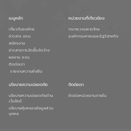
จัดการน้ำยุคใหม่ต้องมุ่งเน้นความคุ้มค่า
ตลอดระบบ โดยการนำน้ำบำบัดกลับมาใช้ใหม่
จะช่วยลดการพึ่งพาน้ำธรรมชาติและสร้าง
เมนูหลัก
หน่วยงานที่เกียวข้อง
สมดุลทางเศรษฐกิจและสิ่งแวดล้อมได้อย่าง
เป็นรูปธรรม ความร่วมมือระหว่างภาครัฐและ
เกี่ยวกับองค์กร
กระทรวงมหาดไทย
ภาคเอกชนในครั้งนี้ นับเป็นก้าวสำคัญของ
องค์การจัดการน้ำเสีย (อจน.) ในการร่วมวาง
ข่าวสาร อจน.
องค์การมหาชนและรัฐวิสาหกิจ
รากฐานโครงสร้างพื้นฐานด้านน้ำของ
สมัครงาน
ประเทศ เพื่อยกระดับประสิทธิภาพการใช้
ข่าวสารการจัดซื้อจัดจ้าง
ทรัพยากรน้ำให้เกิดประโยชน์สูงสุดและเป็นไป
ผลงาน อจน.
ตามมาตรฐานสากล
ติดต่อเรา
รายงานความยั่งยืน
นโยบายความปลอดภัย
ติดต่อเรา
นโยบายความปลอดภัยด้าน
ติดต่อหน่วยงานภายใน
เว็บไซต์
นโยบายคุ้มครองข้อมูลส่วน
บุคคล