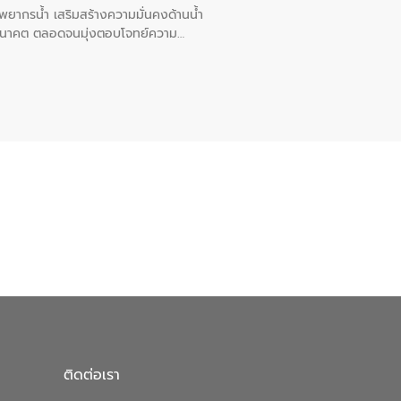
พยากรน้ำ เสริมสร้างความมั่นคงด้านน้ำ
อนาคต ตลอดจนมุ่งตอบโจทย์ความ
ือในครั้งนี้เป็นการดึงจุดแข็งและ
 มาผสานกับประสบการณ์และเทคโนโลยีโครง
น้ำ (Water Reuse) และพัฒนารูปแบบการ
ที่พุ่งสูงขึ้นจากการขยายตัวของ
นการพัฒนาระบบบำบัดน้ำเสียเมื่อผสาน
างเศรษฐกิจ เพื่อสนับสนุนการพัฒนา
ดการน้ำยุคใหม่ต้องมุ่งเน้นความคุ้มค่า
ิจและสิ่งแวดล้อมได้อย่างเป็นรูปธรรม
น.) ในการร่วมวางรากฐานโครงสร้างพื้น
ปตามมาตรฐานสากล
ติดต่อเรา