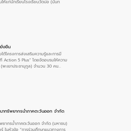
นให้แก่นักเรียนโรงเรียนวัดบ่อ (นันท
ั่งยืน
ใต้โครงการส่งเสริมความรู้และการมี
ที Action 5 Plus” โดยจัดอบรมให้ความ
าล 1 (พะเยาประชานุกูล) จำนวน 30 คน
ัฒนาทรัพยากรน้ำภาคตะวันออก จำกัด
รัพยากรน้ำภาคตะวันออก จำกัด (มหาชน)
ตอร์ ในหัวข้อ “การร่วมศึกษาแนวทางการ