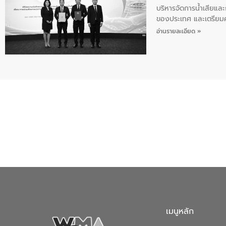
บริหารจัดการน้ำเสียแล
ของประเทศ และเตรียม
ท้าทายจากวิกฤตการเปล
อ่านรายละเอียด »
ความเชี่ยวชาญด้านระบบ
ข่ายน้ำครบวงจรในพื้น
ดำเนินงานร่วมกับท้องถิ
อุตสาหกรรม นายชีระ ว
กับความเชี่ยวชาญของอี
เมืองอย่างยั่งยืน ขณะท
ตลอดระบบ โดยการนำน้ำ
ความร่วมมือระหว่างภาค
ฐานด้านน้ำของประเทศ เ
เมนูหลัก