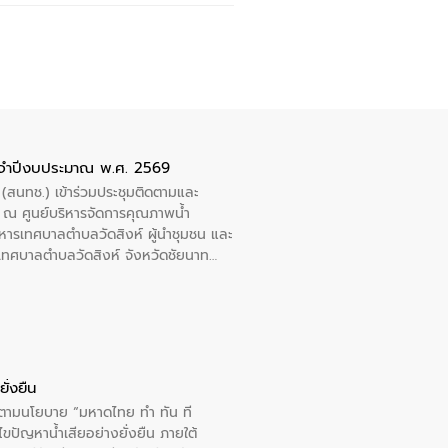
ะจำปีงบประมาณ พ.ศ. 2569
 (สนทช.) เข้าร่วมประชุมติดตามและ
ณ ศูนย์บริหารจัดการคุณภาพน้ำ
หารเทศบาลตำบลวัดสิงห์ ผู้นำชุมชน และ
้ำเทศบาลตำบลวัดสิงห์ จังหวัดชัยนาท
ั่งยืน
ารตามนโยบาย “มหาดไทย ทำ ทัน ที
ปัญหาน้ำเสียอย่างยั่งยืน ภายใต้