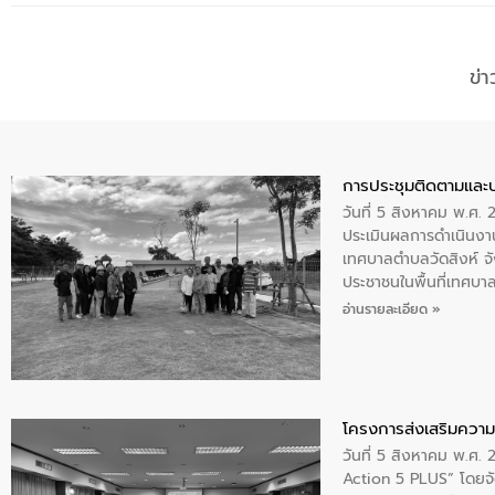
ข่
การประชุมติดตามและ
วันที่ 5 สิงหาคม พ.ศ. 
ประเมินผลการดำเนินงา
เทศบาลตำบลวัดสิงห์ จั
ประชาชนในพื้นที่เทศบา
ให้การต้อนรับ
อ่านรายละเอียด »
โครงการส่งเสริมความร
วันที่ 5 สิงหาคม พ.ศ.
Action 5 PLUS” โดยจัด