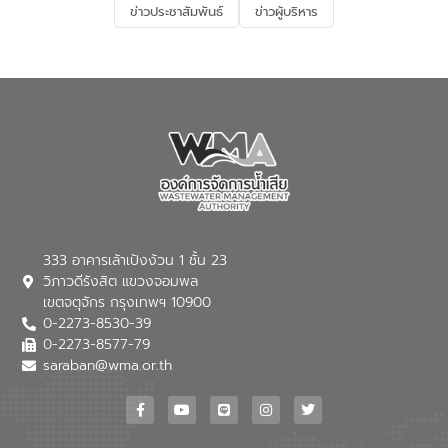
ข่าวประชาสัมพันธ์
ข่าวผู้บริหาร
มุ่งตอบโจทย์ความท้าทายจากวิกฤตการ
เปลี่ยนแปลงสภาพภูมิอากาศและความเสี่ยง
ภัยแล้งในระยะยาว การประสานความร่วมมือ
ในครั้งนี้เป็นการดึงจุดแข็งและความ
เชี่ยวชาญด้านระบบบำบัดน้ำเสียที่เป็นมิตร
ต่อสิ่งแวดล้อมของ องค์การจัดการน้ำเสีย
(อจน.) มาผสานกับประสบการณ์และ
เทคโนโลยีโครงข่ายน้ำครบวงจรในพื้นที่ EEC
ของอีสท์ วอเตอร์ เพื่อร่วมกันศึกษา
เทคโนโลยีการปรับปรุงคุณภาพน้ำ (Water
Reuse) และพัฒนารูปแบบการดำเนินงาน
ร่วมกับท้องถิ่นให้เกิดระบบบริหารจัดการน้ำ
อย่างเป็นรูปธรรม เพื่อรองรับความต้องการ
333 อาคารเล้าเป้งง้วน 1 ชั้น 23
ใช้น้ำที่พุ่งสูงขึ้นจากการขยายตัวของ
วิภาวดีรังสิต แขวงจอมพล
อุตสาหกรรม นายชีระ วงศบูรณะ ผู้อำนวย
เขตจตุจักร กรุงเทพฯ 10900
การองค์การจัดการน้ำเสีย กล่าวถึงภารกิจ
0-2273-8530-39
หลักของ อจน. ในการพัฒนาระบบบำบัดน้ำ
เสียเมื่อผสานกับความเชี่ยวชาญของอีสท์
0-2273-8577-79
วอเตอร์ จะช่วยขับเคลื่อนการศึกษาทั้งในมิติ
saraban@wma.or.th
ทางเทคนิคและความคุ้มค่าทางเศรษฐกิจ
เพื่อสนับสนุนการพัฒนาเมืองอย่างยั่งยืน
ขณะที่ นายบดินทร์ อุดล กรรมการผู้อำนวย
การใหญ่ อีสท์ วอเตอร์ ย้ำว่า การบริหาร