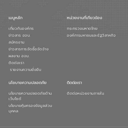
จัดการน้ำยุคใหม่ต้องมุ่งเน้นความคุ้มค่า
ตลอดระบบ โดยการนำน้ำบำบัดกลับมาใช้ใหม่
จะช่วยลดการพึ่งพาน้ำธรรมชาติและสร้าง
เมนูหลัก
หน่วยงานที่เกียวข้อง
สมดุลทางเศรษฐกิจและสิ่งแวดล้อมได้อย่าง
เป็นรูปธรรม ความร่วมมือระหว่างภาครัฐและ
เกี่ยวกับองค์กร
กระทรวงมหาดไทย
ภาคเอกชนในครั้งนี้ นับเป็นก้าวสำคัญของ
องค์การจัดการน้ำเสีย (อจน.) ในการร่วมวาง
ข่าวสาร อจน.
องค์การมหาชนและรัฐวิสาหกิจ
รากฐานโครงสร้างพื้นฐานด้านน้ำของ
สมัครงาน
ประเทศ เพื่อยกระดับประสิทธิภาพการใช้
ข่าวสารการจัดซื้อจัดจ้าง
ทรัพยากรน้ำให้เกิดประโยชน์สูงสุดและเป็นไป
ผลงาน อจน.
ตามมาตรฐานสากล
ติดต่อเรา
รายงานความยั่งยืน
นโยบายความปลอดภัย
ติดต่อเรา
นโยบายความปลอดภัยด้าน
ติดต่อหน่วยงานภายใน
เว็บไซต์
นโยบายคุ้มครองข้อมูลส่วน
บุคคล