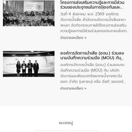
โครงการส่งเสริมความรู้และการมีส่วน
“ชุมชนร่วมใจ น้ำใสยั่งยืน” ได้บรรยายให้
ร่วมของประชาชนในการป้องกันและ
ความรู้เกี่ยวกับการจัดการน้ำเสียและการใช้
แก้ไขปัญหาน้ำเสียอย่างยั่งยืน
ถังดักไขมันให้แก่นักเรียนโรงเรียนวัดบ่อ
วันที่ 4 สิงหาคม พ.ศ. 2569 องค์การ
(นันทวิทยา) เทศบาลนครปากเกร็ด อำเภอ
จัดการน้ำเสีย สำนักงานจัดการน้ำเสียสาขา
ปากเกร็ด จังหวัดนนทบุรี จำนวน 30 คน
พะเยา จัดกิจกรรมภายใต้โครงการส่งเสริม
ความรู้และการมีส่วนร่วมของประชาชนในการ
ป้องกันและแก้ไขปัญหาน้ำเสียอย่างยั่งยืน
อ่านรายละเอียด »
ตามนโยบาย “มหาดไทย ทำทันที Action 5
Plus” โดยจัดอบรมให้ความรู้เรื่องน้ำเสีย
องค์การจัดการน้ำเสีย (อจน.) ร่วมลง
ชุมชนและการบำบัดน้ำเสียเบื้องต้น ให้กับ
นามบันทึกความร่วมมือ (MOU) กับ
นักเรียนชั้นประถมศึกษาปีที่ 5 โรงเรียน
บริษัท จัดการและพัฒนาทรัพยากรน้ำ
เทศบาล 1 (พะเยาประชานุกูล) จำนวน 30
องค์การจัดการน้ำเสีย (อจน.) ร่วมลงนาม
ภาคตะวันออก จำกัด (มหาชน) หรือ อีส
คน
บันทึกความร่วมมือ (MOU) กับ บริษัท
ท์ วอเตอร์
จัดการและพัฒนาทรัพยากรน้ำภาคตะวัน
ออก จำกัด (มหาชน) หรือ อีสท์ วอเตอร์
เมื่อวันอังคารที่ 4 สิงหาคม 2569 ณ ห้อง
อ่านรายละเอียด »
อเนกประสงค์ ชั้น 22 อาคารอีสท์วอเตอร์
ในหัวข้อ “การร่วมศึกษาแนวทางการบริหาร
จัดการน้ำเสียและการนำน้ำกลับมาใช้ประโยชน์
ของประเทศไทย” เพื่อยกระดับการบริหาร
จัดการทรัพยากรน้ำ เสริมสร้างความมั่นคง
ด้านน้ำของประเทศ และเตรียมความพร้อม
หมวดหมู่
รองรับการเติบโตของเมือง รวมถึงการ
ลงทุนในอุตสาหกรรมแห่งอนาคต ตลอดจน