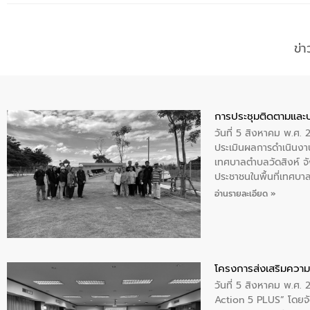
ข่
การประชุมติดตามและ
วันที่ 5 สิงหาคม พ.ศ. 
ประเมินผลการดำเนินงา
เทศบาลตำบลวัดสิงห์ จั
ประชาชนในพื้นที่เทศบา
ให้การต้อนรับ
อ่านรายละเอียด »
โครงการส่งเสริมความร
วันที่ 5 สิงหาคม พ.ศ.
Action 5 PLUS” โดยจัด