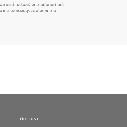
พยากรน้ำ เสริมสร้างความมั่นคงด้านน้ำ
อนาคต ตลอดจนมุ่งตอบโจทย์ความ
ือในครั้งนี้เป็นการดึงจุดแข็งและ
 มาผสานกับประสบการณ์และเทคโนโลยีโครง
น้ำ (Water Reuse) และพัฒนารูปแบบการ
ที่พุ่งสูงขึ้นจากการขยายตัวของ
นการพัฒนาระบบบำบัดน้ำเสียเมื่อผสาน
างเศรษฐกิจ เพื่อสนับสนุนการพัฒนา
ดการน้ำยุคใหม่ต้องมุ่งเน้นความคุ้มค่า
ิจและสิ่งแวดล้อมได้อย่างเป็นรูปธรรม
น.) ในการร่วมวางรากฐานโครงสร้างพื้น
ปตามมาตรฐานสากล
ติดต่อเรา