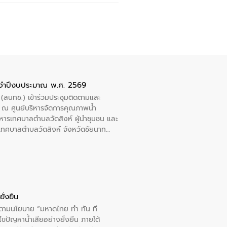
ะจำปีงบประมาณ พ.ศ. 2569
 (สนทช.) เข้าร่วมประชุมติดตามและ
ณ ศูนย์บริหารจัดการคุณภาพน้ำ
หารเทศบาลตำบลวัดสิงห์ ผู้นำชุมชน และ
้ำเทศบาลตำบลวัดสิงห์ จังหวัดชัยนาท
ั่งยืน
ารตามนโยบาย “มหาดไทย ทำ ทัน ที
ปัญหาน้ำเสียอย่างยั่งยืน ภายใต้