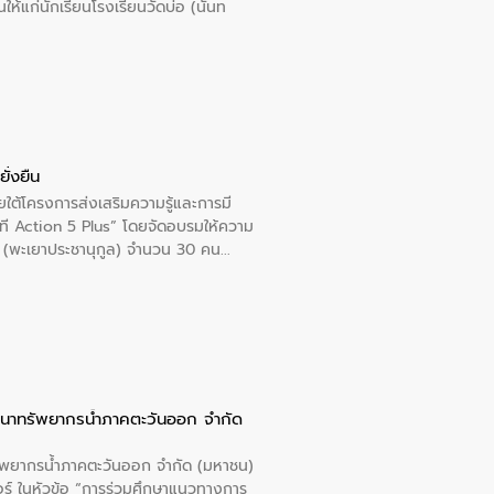
นให้แก่นักเรียนโรงเรียนวัดบ่อ (นันท
ั่งยืน
ใต้โครงการส่งเสริมความรู้และการมี
ที Action 5 Plus” โดยจัดอบรมให้ความ
าล 1 (พะเยาประชานุกูล) จำนวน 30 คน
ัฒนาทรัพยากรน้ำภาคตะวันออก จำกัด
รัพยากรน้ำภาคตะวันออก จำกัด (มหาชน)
ตอร์ ในหัวข้อ “การร่วมศึกษาแนวทางการ