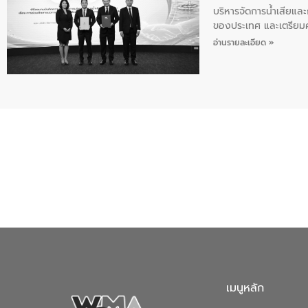
บริหารจัดการน้ำเสียแล
ของประเทศ และเตรียม
ท้าทายจากวิกฤตการเปล
อ่านรายละเอียด »
ความเชี่ยวชาญด้านระบบ
ข่ายน้ำครบวงจรในพื้น
ดำเนินงานร่วมกับท้องถิ
อุตสาหกรรม นายชีระ ว
กับความเชี่ยวชาญของอี
เมืองอย่างยั่งยืน ขณะท
ตลอดระบบ โดยการนำน้ำ
ความร่วมมือระหว่างภาค
ฐานด้านน้ำของประเทศ เ
เมนูหลัก