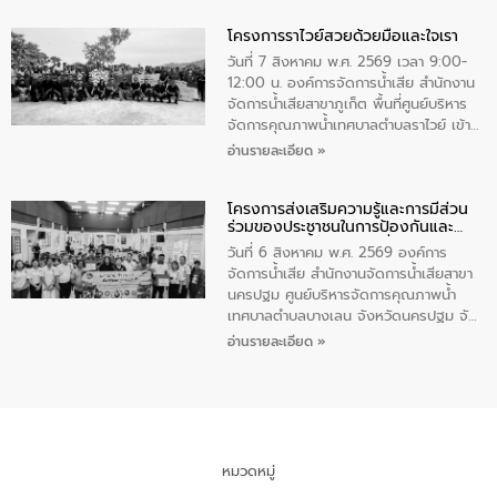
ทำความดีด้วยหัวใจ
มหาดไทย เป็นประธานมอบรางวัลแหนบ
โครงการราไวย์สวยด้วยมือและใจเรา
ทองคำและประกาศเกียรติคุณให้แก่ กำนัน
ผู้ใหญ่บ้านยอดเยี่ยม พร้อมกล่าวชื่นชม ให้
วันที่ 7 สิงหาคม พ.ศ. 2569 เวลา 9:00-
โอวาท และมอบนโยบาย
12:00 น. องค์การจัดการน้ำเสีย สำนักงาน
จัดการน้ำเสียสาขาภูเก็ต พื้นที่ศูนย์บริหาร
จัดการคุณภาพน้ำเทศบาลตำบลราไวย์ เข้า
ร่วมโครงการราไวย์สวยด้วยมือและใจเรา
อ่านรายละเอียด »
โดยมีนายเทมส์ ไกรทัศน์ นายกเทศมนตรี
ตำบลราไวย์ เจ้าหน้าที่เทศบาล ชาวบ้าน
โครงการส่งเสริมความรู้และการมีส่วน
ประชาชน ตัวแทนจากโรงแรมต่างๆ ในเขต
ร่วมของประชาชนในการป้องกันและ
เทศบาลตำบลราไวย์ ศูนย์บริหารจัดการ
แก้ไขปัญหาน้ำเสียอย่างยั่งยืน
คุณภาพน้ำเทศบาลตำบลราไวย์ นำโดยนาย
วันที่ 6 สิงหาคม พ.ศ. 2569 องค์การ
น้อย แก้วเศษ ผู้จัดการสำนักงานจัดการน้ำ
จัดการน้ำเสีย สำนักงานจัดการน้ำเสียสาขา
เสียสาขาภูเก็ต พร้อมด้วยเจ้าหน้าที่ จำนวน
นครปฐม ศูนย์บริหารจัดการคุณภาพน้ำ
5 คน ร่วมทำกิจกรรม ทำความสะอาด
เทศบาลตำบลบางเลน จังหวัดนครปฐม จัด
ชายหาดและแหล่งท่องเที่ยว ณ บริเวณ
กิจกรรมภายใต้โครงการส่งเสริมความรู้และ
อ่านรายละเอียด »
แหลมพรหมเทพ หมู่ที่ 6 ตำบลราไวย์
การมีส่วนร่วมของประชาชนในการป้องกัน
อำเภอเมือง จังหวัดภูเก็ต
และแก้ไขปัญหาน้ำเสียอย่างยั่งยืน ตาม
นโยบาย “มหาดไทย ทำ ทัน ที Action 5
PLUS” โดยจัดอบรมให้ความรู้แก่ประชาชน
และนักเรียน เพื่อส่งเสริมความรู้ด้านการ
จัดการน้ำเสียและสร้างจิตสำนึกในการ
หมวดหมู่
อนุรักษ์สิ่งแวดล้อม ในหัวข้อ “น้ำเสียชุมชน