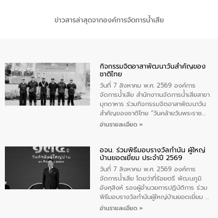
ข่าวสารล่าสุดจากองค์การจัดการน้ำเสีย
กิจกรรมจิตอาสาพัฒนาวันสําคัญของ
ชาติไทย
วันที่ 7 สิงหาคม พ.ศ. 2569 องค์การ
จัดการน้ำเสีย สำนักงาานจัดการน้ำเสียสาขา
มุกดาหาร ร่วมกิจกรรมจิตอาสาพัฒนาวัน
สําคัญของชาติไทย “วันคล้ายวันพระราช
สมภพ สมเด็จพระนางเจ้าสิริกิติ์พระบรม
อ่านรายละเอียด »
ราชินีนาถ พระบรมราชชนนีพันปีหลวง และ
วันแม่แห่งชาติ 12 สิงหาคม” โดยมีนายชลิต
อจน. ร่วมพิธีมอบรางวัลกำนัน ผู้ใหญ่
ทิพย์คำ รองผู้ว่าราชการจังหวัดมุกดาหาร
บ้านยอดเยี่ยม ประจำปี 2569
เป็นประธานในพิธี ณ เรือนจําชั่วคราวนาโสก
ตําบลนาโสก อําเภอเมืองมุกดาหาร จังหวัด
วันที่ 7 สิงหาคม พ.ศ. 2569 องค์การ
มุกดาหาร โดยในกิจกรรมได้ร่วมปลูกป่า และ
จัดการน้ำเสีย โดยว่าที่ร้อยตรี พัฒนภูมิ
ทําความสะอาดภายในบริเวณ จัดกิจกรรม
อังศุสิงห์ รองผู้อำนวยการปฏิบัติการ ร่วม
เพื่อถวายเป็นพระราชกุศล สมเด็จพระนาง
พิธีมอบรางวัลกำนันผู้ใหญ่บ้านยอดเยี่ยม ณ
เจ้าสิริกิติ์พระบรมราชินีนาถ พระบรมราช
ทำเนียบรัฐบาล โดยมีนายอนุทิน ชาญวีรกูล
อ่านรายละเอียด »
ชนนีพันปีหลวง พร้อมถวายสัจปฏิญาณ
นายกรัฐมนตรีและรัฐมนตรีว่าการกระทรวง