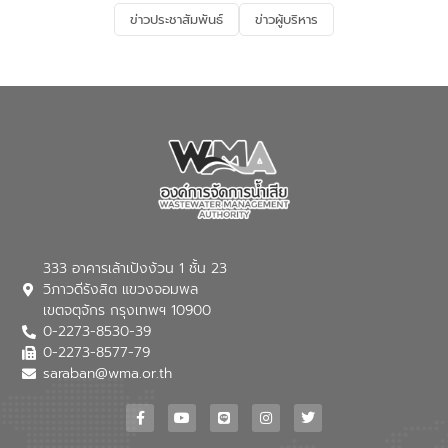
และการบำบัดน้ำเสียเบื้องต้น” โดยให้ความรู้
ข่าวประชาสัมพันธ์
ข่าวผู้บริหาร
เกี่ยวกับสาเหตุและผลกระทบของน้ำเสีย
แนวทางการลดการเกิดน้ำเสียจากแหล่ง
กำเนิด การบำบัดน้ำเสียเบื้องต้นในครัวเรือน
ณ เทศบาลตำบลบางเลน จังหวัดนครปฐม
333 อาคารเล้าเป้งง้วน 1 ชั้น 23
วิภาวดีรังสิต แขวงจอมพล
เขตจตุจักร กรุงเทพฯ 10900
0-2273-8530-39
0-2273-8577-79
saraban@wma.or.th