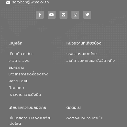
วอเตอร์ จะช่วยขับเคลื่อนการศึกษาทั้งในมิติ
saraban@wma.or.th
ทางเทคนิคและความคุ้มค่าทางเศรษฐกิจ
เพื่อสนับสนุนการพัฒนาเมืองอย่างยั่งยืน
ขณะที่ นายบดินทร์ อุดล กรรมการผู้อำนวย
การใหญ่ อีสท์ วอเตอร์ ย้ำว่า การบริหาร
จัดการน้ำยุคใหม่ต้องมุ่งเน้นความคุ้มค่า
ตลอดระบบ โดยการนำน้ำบำบัดกลับมาใช้ใหม่
จะช่วยลดการพึ่งพาน้ำธรรมชาติและสร้าง
เมนูหลัก
หน่วยงานที่เกียวข้อง
สมดุลทางเศรษฐกิจและสิ่งแวดล้อมได้อย่าง
เป็นรูปธรรม ความร่วมมือระหว่างภาครัฐและ
เกี่ยวกับองค์กร
กระทรวงมหาดไทย
ภาคเอกชนในครั้งนี้ นับเป็นก้าวสำคัญของ
องค์การจัดการน้ำเสีย (อจน.) ในการร่วมวาง
ข่าวสาร อจน.
องค์การมหาชนและรัฐวิสาหกิจ
รากฐานโครงสร้างพื้นฐานด้านน้ำของ
สมัครงาน
ประเทศ เพื่อยกระดับประสิทธิภาพการใช้
ข่าวสารการจัดซื้อจัดจ้าง
ทรัพยากรน้ำให้เกิดประโยชน์สูงสุดและเป็นไป
ผลงาน อจน.
ตามมาตรฐานสากล
ติดต่อเรา
รายงานความยั่งยืน
นโยบายความปลอดภัย
ติดต่อเรา
นโยบายความปลอดภัยด้าน
ติดต่อหน่วยงานภายใน
เว็บไซต์