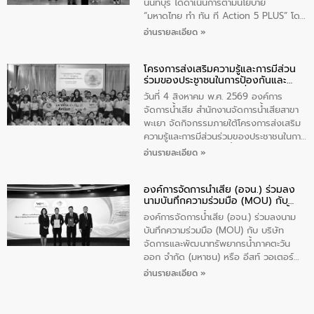
ส่วนได้ส่วนเสียในโครงก่อสร้างศูนย์บริหาร
นนทบุรี ได้ดำเนินการตามนโยบาย
จัดการคุณภาพน้ำเทศบาลตำบลวัดสิงห์
“มหาดไทย ทำ ทัน ที Action 5 PLUS” โดย
จังหวัดชัยนาท ให้การต้อนรับ
จัดโครงการส่งเสริมความรู้และการมีส่วน
อ่านรายละเอียด »
ร่วมของประชาชนในการป้องกันและแก้ไข
ปัญหาน้ำเสียอย่างยั่งยืน ภายใต้กิจกรรม
โครงการส่งเสริมความรู้และการมีส่วน
“ชุมชนร่วมใจ น้ำใสยั่งยืน” ได้บรรยายให้
ร่วมของประชาชนในการป้องกันและ
ความรู้เกี่ยวกับการจัดการน้ำเสียและการใช้
แก้ไขปัญหาน้ำเสียอย่างยั่งยืน
ถังดักไขมันให้แก่นักเรียนโรงเรียนวัดบ่อ
วันที่ 4 สิงหาคม พ.ศ. 2569 องค์การ
(นันทวิทยา) เทศบาลนครปากเกร็ด อำเภอ
จัดการน้ำเสีย สำนักงานจัดการน้ำเสียสาขา
ปากเกร็ด จังหวัดนนทบุรี จำนวน 30 คน
พะเยา จัดกิจกรรมภายใต้โครงการส่งเสริม
ความรู้และการมีส่วนร่วมของประชาชนในการ
ป้องกันและแก้ไขปัญหาน้ำเสียอย่างยั่งยืน
อ่านรายละเอียด »
ตามนโยบาย “มหาดไทย ทำทันที Action 5
Plus” โดยจัดอบรมให้ความรู้เรื่องน้ำเสีย
องค์การจัดการน้ำเสีย (อจน.) ร่วมลง
ชุมชนและการบำบัดน้ำเสียเบื้องต้น ให้กับ
นามบันทึกความร่วมมือ (MOU) กับ
นักเรียนชั้นประถมศึกษาปีที่ 5 โรงเรียน
บริษัท จัดการและพัฒนาทรัพยากรน้ำ
เทศบาล 1 (พะเยาประชานุกูล) จำนวน 30
องค์การจัดการน้ำเสีย (อจน.) ร่วมลงนาม
ภาคตะวันออก จำกัด (มหาชน) หรือ อีส
คน
บันทึกความร่วมมือ (MOU) กับ บริษัท
ท์ วอเตอร์
จัดการและพัฒนาทรัพยากรน้ำภาคตะวัน
ออก จำกัด (มหาชน) หรือ อีสท์ วอเตอร์
เมื่อวันอังคารที่ 4 สิงหาคม 2569 ณ ห้อง
อ่านรายละเอียด »
อเนกประสงค์ ชั้น 22 อาคารอีสท์วอเตอร์
ในหัวข้อ “การร่วมศึกษาแนวทางการบริหาร
จัดการน้ำเสียและการนำน้ำกลับมาใช้ประโยชน์