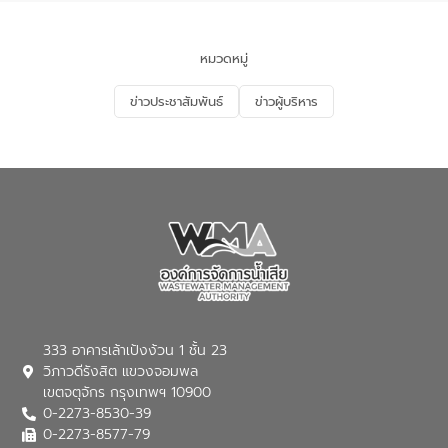
ของประเทศไทย” เพื่อยกระดับการบริหาร
จัดการทรัพยากรน้ำ เสริมสร้างความมั่นคง
ด้านน้ำของประเทศ และเตรียมความพร้อม
หมวดหมู่
รองรับการเติบโตของเมือง รวมถึงการ
ลงทุนในอุตสาหกรรมแห่งอนาคต ตลอดจน
ข่าวประชาสัมพันธ์
ข่าวผู้บริหาร
มุ่งตอบโจทย์ความท้าทายจากวิกฤตการ
เปลี่ยนแปลงสภาพภูมิอากาศและความเสี่ยง
ภัยแล้งในระยะยาว การประสานความร่วมมือ
ในครั้งนี้เป็นการดึงจุดแข็งและความ
เชี่ยวชาญด้านระบบบำบัดน้ำเสียที่เป็นมิตร
ต่อสิ่งแวดล้อมของ องค์การจัดการน้ำเสีย
(อจน.) มาผสานกับประสบการณ์และ
เทคโนโลยีโครงข่ายน้ำครบวงจรในพื้นที่ EEC
ของอีสท์ วอเตอร์ เพื่อร่วมกันศึกษา
เทคโนโลยีการปรับปรุงคุณภาพน้ำ (Water
Reuse) และพัฒนารูปแบบการดำเนินงาน
ร่วมกับท้องถิ่นให้เกิดระบบบริหารจัดการน้ำ
อย่างเป็นรูปธรรม เพื่อรองรับความต้องการ
333 อาคารเล้าเป้งง้วน 1 ชั้น 23
ใช้น้ำที่พุ่งสูงขึ้นจากการขยายตัวของ
วิภาวดีรังสิต แขวงจอมพล
อุตสาหกรรม นายชีระ วงศบูรณะ ผู้อำนวย
เขตจตุจักร กรุงเทพฯ 10900
การองค์การจัดการน้ำเสีย กล่าวถึงภารกิจ
0-2273-8530-39
หลักของ อจน. ในการพัฒนาระบบบำบัดน้ำ
เสียเมื่อผสานกับความเชี่ยวชาญของอีสท์
0-2273-8577-79