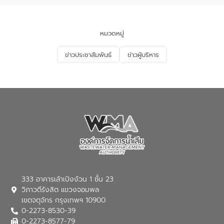
นโยบาย “มหาดไทย ทำ ทัน ที Action 5
PLUS” โดยจัดอบรมให้ความรู้แก่ประชาชน
และนักเรียน เพื่อส่งเสริมความรู้ด้านการ
จัดการน้ำเสียและสร้างจิตสำนึกในการ
หมวดหมู่
อนุรักษ์สิ่งแวดล้อม ในหัวข้อ “น้ำเสียชุมชน
และการบำบัดน้ำเสียเบื้องต้น” โดยให้ความรู้
ข่าวประชาสัมพันธ์
ข่าวผู้บริหาร
เกี่ยวกับสาเหตุและผลกระทบของน้ำเสีย
แนวทางการลดการเกิดน้ำเสียจากแหล่ง
กำเนิด การบำบัดน้ำเสียเบื้องต้นในครัวเรือน
ณ เทศบาลตำบลบางเลน จังหวัดนครปฐม
333 อาคารเล้าเป้งง้วน 1 ชั้น 23
วิภาวดีรังสิต แขวงจอมพล
เขตจตุจักร กรุงเทพฯ 10900
0-2273-8530-39
0-2273-8577-79