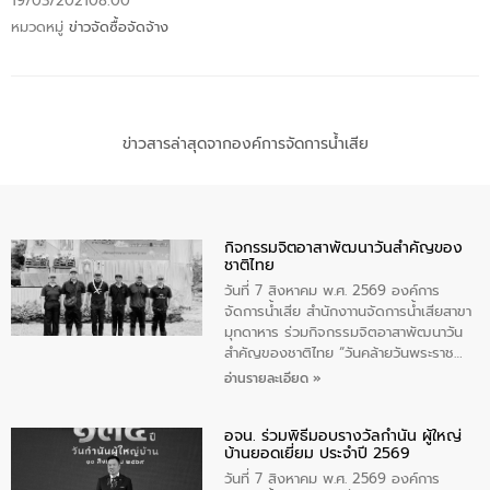
19/03/2021
08:00
หมวดหมู่
ข่าวจัดซื้อจัดจ้าง
ข่าวสารล่าสุดจากองค์การจัดการน้ำเสีย
กิจกรรมจิตอาสาพัฒนาวันสําคัญของ
ชาติไทย
วันที่ 7 สิงหาคม พ.ศ. 2569 องค์การ
จัดการน้ำเสีย สำนักงาานจัดการน้ำเสียสาขา
มุกดาหาร ร่วมกิจกรรมจิตอาสาพัฒนาวัน
สําคัญของชาติไทย “วันคล้ายวันพระราช
สมภพ สมเด็จพระนางเจ้าสิริกิติ์พระบรม
อ่านรายละเอียด »
ราชินีนาถ พระบรมราชชนนีพันปีหลวง และ
วันแม่แห่งชาติ 12 สิงหาคม” โดยมีนายชลิต
อจน. ร่วมพิธีมอบรางวัลกำนัน ผู้ใหญ่
ทิพย์คำ รองผู้ว่าราชการจังหวัดมุกดาหาร
บ้านยอดเยี่ยม ประจำปี 2569
เป็นประธานในพิธี ณ เรือนจําชั่วคราวนาโสก
ตําบลนาโสก อําเภอเมืองมุกดาหาร จังหวัด
วันที่ 7 สิงหาคม พ.ศ. 2569 องค์การ