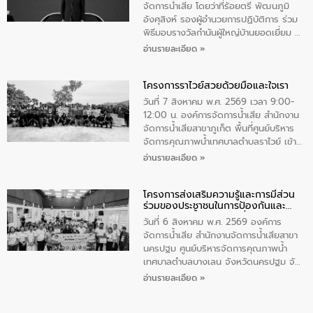
มุกดาหาร โดยในกิจกรรมได้ร่วมปลูกป่า และ
จัดการน้ำเสีย โดยว่าที่ร้อยตรี พัฒนภูมิ
ทําความสะอาดภายในบริเวณ จัดกิจกรรม
อังศุสิงห์ รองผู้อำนวยการปฏิบัติการ ร่วม
เพื่อถวายเป็นพระราชกุศล สมเด็จพระนาง
พิธีมอบรางวัลกำนันผู้ใหญ่บ้านยอดเยี่ยม ณ
เจ้าสิริกิติ์พระบรมราชินีนาถ พระบรมราช
ทำเนียบรัฐบาล โดยมีนายอนุทิน ชาญวีรกูล
อ่านรายละเอียด »
ชนนีพันปีหลวง พร้อมถวายสัจปฏิญาณ
นายกรัฐมนตรีและรัฐมนตรีว่าการกระทรวง
ทำความดีด้วยหัวใจ
มหาดไทย เป็นประธานมอบรางวัลแหนบ
โครงการราไวย์สวยด้วยมือและใจเรา
ทองคำและประกาศเกียรติคุณให้แก่ กำนัน
ผู้ใหญ่บ้านยอดเยี่ยม พร้อมกล่าวชื่นชม ให้
วันที่ 7 สิงหาคม พ.ศ. 2569 เวลา 9:00-
โอวาท และมอบนโยบาย
12:00 น. องค์การจัดการน้ำเสีย สำนักงาน
จัดการน้ำเสียสาขาภูเก็ต พื้นที่ศูนย์บริหาร
จัดการคุณภาพน้ำเทศบาลตำบลราไวย์ เข้า
ร่วมโครงการราไวย์สวยด้วยมือและใจเรา
อ่านรายละเอียด »
โดยมีนายเทมส์ ไกรทัศน์ นายกเทศมนตรี
ตำบลราไวย์ เจ้าหน้าที่เทศบาล ชาวบ้าน
โครงการส่งเสริมความรู้และการมีส่วน
ประชาชน ตัวแทนจากโรงแรมต่างๆ ในเขต
ร่วมของประชาชนในการป้องกันและ
เทศบาลตำบลราไวย์ ศูนย์บริหารจัดการ
แก้ไขปัญหาน้ำเสียอย่างยั่งยืน
คุณภาพน้ำเทศบาลตำบลราไวย์ นำโดยนาย
วันที่ 6 สิงหาคม พ.ศ. 2569 องค์การ
น้อย แก้วเศษ ผู้จัดการสำนักงานจัดการน้ำ
จัดการน้ำเสีย สำนักงานจัดการน้ำเสียสาขา
เสียสาขาภูเก็ต พร้อมด้วยเจ้าหน้าที่ จำนวน
นครปฐม ศูนย์บริหารจัดการคุณภาพน้ำ
5 คน ร่วมทำกิจกรรม ทำความสะอาด
เทศบาลตำบลบางเลน จังหวัดนครปฐม จัด
ชายหาดและแหล่งท่องเที่ยว ณ บริเวณ
กิจกรรมภายใต้โครงการส่งเสริมความรู้และ
อ่านรายละเอียด »
แหลมพรหมเทพ หมู่ที่ 6 ตำบลราไวย์
การมีส่วนร่วมของประชาชนในการป้องกัน
อำเภอเมือง จังหวัดภูเก็ต
และแก้ไขปัญหาน้ำเสียอย่างยั่งยืน ตาม