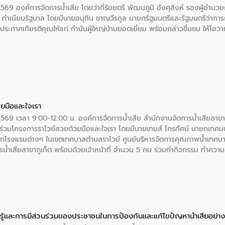
2569 องค์การจัดการน้ำเสีย โดยว่าที่ร้อยตรี พัฒนภูมิ อังศุสิงห์ รองผู้อำนว
 ณ ทำเนียบรัฐบาล โดยมีนายอนุทิน ชาญวีรกูล นายกรัฐมนตรีและรัฐมนตรีว่า
ะกาศเกียรติคุณให้แก่ กำนันผู้ใหญ่บ้านยอดเยี่ยม พร้อมกล่าวชื่นชม ให้โ
ยมือและใจเรา
2569 เวลา 9:00-12:00 น. องค์การจัดการน้ำเสีย สำนักงานจัดการน้ำเสียสาขาภู
ร่วมโครงการราไวย์สวยด้วยมือและใจเรา โดยมีนายเทมส์ ไกรทัศน์ นายกเทศมนต
กโรงแรมต่างๆ ในเขตเทศบาลตำบลราไวย์ ศูนย์บริหารจัดการคุณภาพน้ำเทศบ
ารน้ำเสียสาขาภูเก็ต พร้อมด้วยเจ้าหน้าที่ จำนวน 5 คน ร่วมทำกิจกรรม ทำค
่ที่ 6 ตำบลราไวย์ อำเภอเมือง จังหวัดภูเก็ต
ู้และการมีส่วนร่วมของประชาชนในการป้องกันและแก้ไขปัญหาน้ำเสียอย่างย