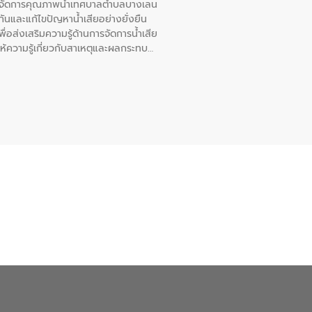
หารจัดการคุณภาพน้ำเทศบาลตำบลบางเลน
นและแก้ไขปัญหาน้ำเสียอย่างยั่งยืน
อส่งเสริมความรู้ด้านการจัดการน้ำเสีย
ให้ความรู้เกี่ยวกับสาเหตุและผลกระทบ
ณ เทศบาลตำบลบางเลน จังหวัดนครปฐม