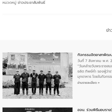
หมวดหมู่
ข่าวประชาสัมพันธ์
ข่
กิจกรรมจิตอาสาพัฒน
วันที่ 7 สิงหาคม พ.ศ.
“วันคล้ายวันพระราชสมภ
ชลิต ทิพย์คำ รองผู้ว่
มุกดาหาร โดยในกิจกรรม
พระบรมราชินีนาถ พระ
อ่านรายละเอียด »
อจน. ร่วมพิธีมอบรางว