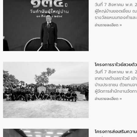
วันที่ 7 สิงหาคม พ.ศ. 
ผู้ใหญ่บ้านยอดเยี่ยม
รางวัลแหนบทองคำและปร
อ่านรายละเอียด »
โครงการราไวย์สวยด้ว
วันที่ 7 สิงหาคม พ.ศ. 
เทศบาลตำบลราไวย์ เข้า
บ้านประชาชน ตัวแทนจา
ผู้จัดการสำนักงานจัดก
บริเวณแหลมพรหมเทพ หมู
อ่านรายละเอียด »
โครงการส่งเสริมความร