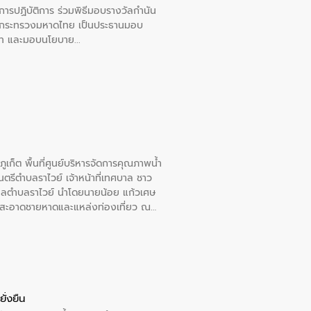
ยการปฏิบัติการ ร่วมพิธีมอบรางวัลกำนัน
การกระทรวงมหาดไทย เป็นประธานมอบ
อวาท และมอบนโยบาย
เก็ต พื้นที่ศูนย์บริหารจัดการคุณภาพน้ำ
รีตำบลราไวย์ เจ้าหน้าที่เทศบาล ชาว
าลตำบลราไวย์ นำโดยนายน้อย แก้วเศษ
วามสะอาดชายหาดและแหล่งท่องเที่ยว ณ
ั่งยืน