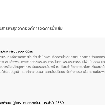
าวสารล่าสุดจากองค์การจัดการน้ำเสีย
าวันสําคัญของชาติไทย
 2569 องค์การจัดการน้ำเสีย สำนักงาานจัดการน้ำเสียสาขามุกดาหาร ร่วมกิ
พ สมเด็จพระนางเจ้าสิริกิติ์พระบรมราชินีนาถ พระบรมราชชนนีพันปีหลวง แล
าราชการจังหวัดมุกดาหาร เป็นประธานในพิธี ณ เรือนจําชั่วคราวนาโสก ตําบลนาโ
ได้ร่วมปลูกป่า และทําความสะอาดภายในบริเวณ จัดกิจกรรม เพื่อถวายเป็นพระร
บรมราชชนนีพันปีหลวง พร้อมถวายสัจปฏิญาณ ทำความดีด้วยหัวใจ
ัลกำนัน ผู้ใหญ่บ้านยอดเยี่ยม ประจำปี 2569