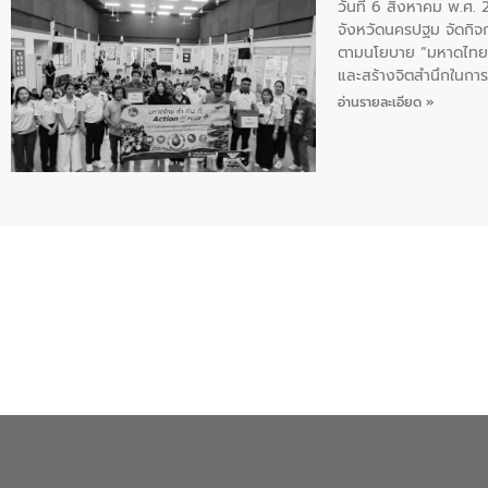
วันที่ 6 สิงหาคม พ.ศ
จังหวัดนครปฐม จัดกิจก
ตามนโยบาย “มหาดไทย ทำ
และสร้างจิตสำนึกในการอ
ของน้ำเสีย แนวทางการ
อ่านรายละเอียด »