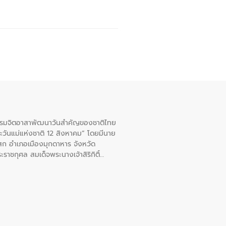
จกรรมจิตอาสาพัฒนาวันสําคัญของชาติไทย
ะวันแม่แห่งชาติ 12 สิงหาคม” โดยมีนาย
สก อําเภอเมืองมุกดาหาร จังหวัด
าชกุศล สมเด็จพระนางเจ้าสิริกิติ์