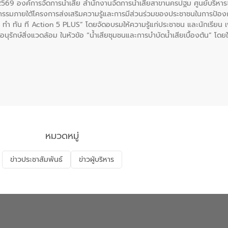
. 2569 องค์การจัดการน้ำเสีย สำนักงานจัดการน้ำเสียสาขานครปฐม ศูนย์บริ
รรมภายใต้โครงการส่งเสริมความรู้และการมีส่วนร่วมของประชาชนในการป้องกั
 ทัน ที Action 5 PLUS” โดยจัดอบรมให้ความรู้แก่ประชาชน และนักเรียน เพื่
นุรักษ์สิ่งแวดล้อม ในหัวข้อ “น้ำเสียชุมชนและการบำบัดน้ำเสียเบื้องต้น” โดย
ลดการเกิดน้ำเสียจากแหล่งกำเนิด การบำบัดน้ำเสียเบื้องต้นในครัวเรือน 
หมวดหมู่
ข่าวประชาสัมพันธ์
ข่าวผู้บริหาร