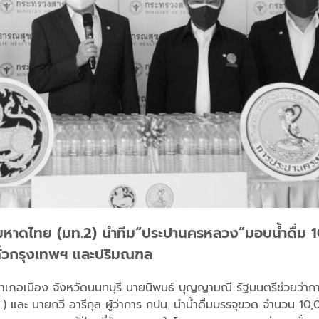
มหาดไทย (มท.2) นำทีม“ประปานครหลวง”มอบน้ำดื่ม 
ั่วกรุงเทพฯ และปริมณฑล
ำเภอเมือง จังหวัดนนทบุรี นายนิพนธ์ บุญญามณี รัฐมนตรีช่วยว่
และ นายกวี อารีกุล ผู้ว่าการ กปน. นำน้ำดื่มบรรจุขวด จำนวน 10