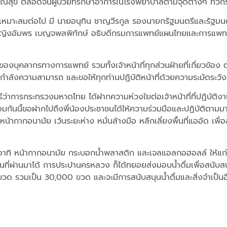
ธารณสุข ตลอดจนผู้ป่วยที่รักษาอาการในโรงพยาบาลตามจุดต่างๆ ทั
หมาะสมต่อไป มี นายอนุทิน ชาญวีรกูล รองนายกรัฐมนตรีและรัฐม
อัมพร เบญจพลพิทักษ์ อธิบดีกรมการแพทย์แผนไทยและการแพทย์ทาง
องบุคลากรทางการแพทย์ รวมทั้งเจ้าหน้าที่ทุกส่วนฝ่ายที่เกี่ยวข้
็มกำลังความสามารถ และขอให้ทุกท่านปฏิบัติหน้าที่ด้วยความระมัดระวัง
รีว่าการกระทรวงมหาดไทย ได้ฝากความห่วงใยต่อเจ้าหน้าที่ที่ปฏิบัติ
 พร้อมกันนี้ขอฝากไปถึงพี่น้องประชาชนได้ให้ความร่วมมือและปฏิบัติ
น้ากากอนามัย เว้นระยะห่าง หมั่นล้างมือ หลีกเลี่ยงพื้นที่แออัด เพื
ิ หน้ากากอนามัย กระบอกน้ำพลาสติก และเจลแอลกอฮอลล์ ให้แก่ผู้
ที่ผ่านมาได้ การประปานครหลวง ก็ได้ทยอยส่งมอบน้ำดื่มเพื่อสนับ
 รวมเป็น 30,000 ขวด และจะมีการสนับสนุนน้ำดื่มและสิ่งจำเป็นอื่