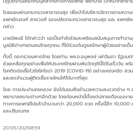
ปฏิบัติงานให้แก่ทีมบุคลากรทางการแพทย์ พยาบาล เจ้าหน้าที่สา
โดยมอบผ่านกระทรวงสาธารณสุข เพื่อนำไปบริหารจัดการตามความเ
แพทย์ณรงค์ สายวงศ์ รองปลัดกระทรวงสาธารณสุข และ แพทย์หญิง
กล่าว
นายนิพนธ์ ได้กล่าวว่า ขอเป็นกำลังใจและพร้อมสนับสนุนการทำงานข
มูลนิธิต่างๆแทนคนไทยทุกคน ที่ได้ร่วมกันดูแลรักษาผู้ป่วยอย่างเต
ทั้งนี้ กระทรวงมหาดไทย โดยท่าน พล.อ.อนุพงษ์ เผ่าจินดา รัฐมนต
ช่วยเหลือทุกอย่างเพื่อให้ประเทศไทยผ่านพ้นวิกฤตินี้ได้ในเร็ววัน
โรคติดต่อเชื้อไวรัสโคโรน่า 2019 (COVID-19) อย่างเคร่งครัด สวมห
และลดจำนวนผู้ติดเชื้อรายใหม่ให้ได้มากที่สุด
โดย การประปานครหลวง ยังได้มอบสิ่งอำนวยความสะดวกต่าง ๆ อาท
พยาบาลสนามต่างๆอีกด้วย โดยก่อนหน้านี้ตั้งแต่ปลายเดือนเมษายน
ทางการแพทย์ไปแล้วจำนวนกว่า 20,000 ขวด ครั้งนี้อีก 10,000 ขวด
และปริมณฑล
20/05/2021
08:59