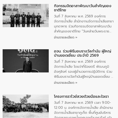
กิจกรรมจิตอาสาพัฒนาวันสําคัญของ
ชาติไทย
วันที่ 7 สิงหาคม พ.ศ. 2569 องค์การ
จัดการน้ำเสีย สำนักงาานจัดการน้ำเสียสาขา
มุกดาหาร ร่วมกิจกรรมจิตอาสาพัฒนาวัน
สําคัญของชาติไทย “วันคล้ายวันพระราช
สมภพ สมเด็จพระนางเจ้าสิริกิติ์พระบรม
อ่านรายละเอียด »
ราชินีนาถ พระบรมราชชนนีพันปีหลวง และ
วันแม่แห่งชาติ 12 สิงหาคม” โดยมีนายชลิต
อจน. ร่วมพิธีมอบรางวัลกำนัน ผู้ใหญ่
ทิพย์คำ รองผู้ว่าราชการจังหวัดมุกดาหาร
บ้านยอดเยี่ยม ประจำปี 2569
เป็นประธานในพิธี ณ เรือนจําชั่วคราวนาโสก
ตําบลนาโสก อําเภอเมืองมุกดาหาร จังหวัด
วันที่ 7 สิงหาคม พ.ศ. 2569 องค์การ
มุกดาหาร โดยในกิจกรรมได้ร่วมปลูกป่า และ
จัดการน้ำเสีย โดยว่าที่ร้อยตรี พัฒนภูมิ
ทําความสะอาดภายในบริเวณ จัดกิจกรรม
อังศุสิงห์ รองผู้อำนวยการปฏิบัติการ ร่วม
เพื่อถวายเป็นพระราชกุศล สมเด็จพระนาง
พิธีมอบรางวัลกำนันผู้ใหญ่บ้านยอดเยี่ยม ณ
เจ้าสิริกิติ์พระบรมราชินีนาถ พระบรมราช
ทำเนียบรัฐบาล โดยมีนายอนุทิน ชาญวีรกูล
อ่านรายละเอียด »
ชนนีพันปีหลวง พร้อมถวายสัจปฏิญาณ
นายกรัฐมนตรีและรัฐมนตรีว่าการกระทรวง
ทำความดีด้วยหัวใจ
มหาดไทย เป็นประธานมอบรางวัลแหนบ
โครงการราไวย์สวยด้วยมือและใจเรา
ทองคำและประกาศเกียรติคุณให้แก่ กำนัน
ผู้ใหญ่บ้านยอดเยี่ยม พร้อมกล่าวชื่นชม ให้
วันที่ 7 สิงหาคม พ.ศ. 2569 เวลา 9:00-
โอวาท และมอบนโยบาย
12:00 น. องค์การจัดการน้ำเสีย สำนักงาน
จัดการน้ำเสียสาขาภูเก็ต พื้นที่ศูนย์บริหาร
จัดการคุณภาพน้ำเทศบาลตำบลราไวย์ เข้า