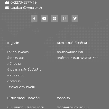
เสียเมื่อผสานกับความเชี่ยวชาญของอีสท์
0-2273-8577-79
วอเตอร์ จะช่วยขับเคลื่อนการศึกษาทั้งในมิติ
saraban@wma.or.th
ทางเทคนิคและความคุ้มค่าทางเศรษฐกิจ
เพื่อสนับสนุนการพัฒนาเมืองอย่างยั่งยืน
ขณะที่ นายบดินทร์ อุดล กรรมการผู้อำนวย
การใหญ่ อีสท์ วอเตอร์ ย้ำว่า การบริหาร
จัดการน้ำยุคใหม่ต้องมุ่งเน้นความคุ้มค่า
ตลอดระบบ โดยการนำน้ำบำบัดกลับมาใช้ใหม่
จะช่วยลดการพึ่งพาน้ำธรรมชาติและสร้าง
เมนูหลัก
หน่วยงานที่เกียวข้อง
สมดุลทางเศรษฐกิจและสิ่งแวดล้อมได้อย่าง
เป็นรูปธรรม ความร่วมมือระหว่างภาครัฐและ
เกี่ยวกับองค์กร
กระทรวงมหาดไทย
ภาคเอกชนในครั้งนี้ นับเป็นก้าวสำคัญของ
องค์การจัดการน้ำเสีย (อจน.) ในการร่วมวาง
ข่าวสาร อจน.
องค์การมหาชนและรัฐวิสาหกิจ
รากฐานโครงสร้างพื้นฐานด้านน้ำของ
สมัครงาน
ประเทศ เพื่อยกระดับประสิทธิภาพการใช้
ข่าวสารการจัดซื้อจัดจ้าง
ทรัพยากรน้ำให้เกิดประโยชน์สูงสุดและเป็นไป
ผลงาน อจน.
ตามมาตรฐานสากล
ติดต่อเรา
รายงานความยั่งยืน
นโยบายความปลอดภัย
ติดต่อเรา
นโยบายความปลอดภัยด้าน
ติดต่อหน่วยงานภายใน