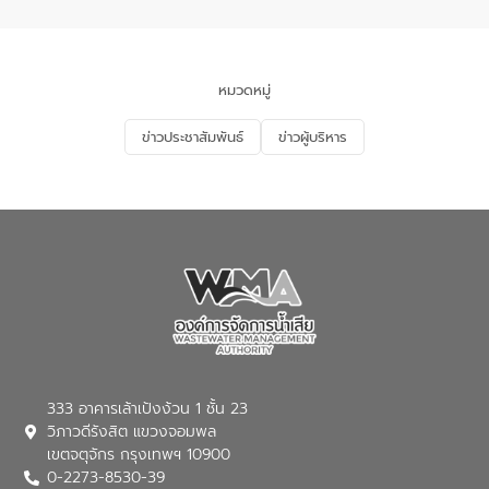
จัดการน้ำเสียและการนำน้ำกลับมาใช้ประโยชน์
ของประเทศไทย” เพื่อยกระดับการบริหาร
จัดการทรัพยากรน้ำ เสริมสร้างความมั่นคง
ด้านน้ำของประเทศ และเตรียมความพร้อม
หมวดหมู่
รองรับการเติบโตของเมือง รวมถึงการ
ลงทุนในอุตสาหกรรมแห่งอนาคต ตลอดจน
ข่าวประชาสัมพันธ์
ข่าวผู้บริหาร
มุ่งตอบโจทย์ความท้าทายจากวิกฤตการ
เปลี่ยนแปลงสภาพภูมิอากาศและความเสี่ยง
ภัยแล้งในระยะยาว การประสานความร่วมมือ
ในครั้งนี้เป็นการดึงจุดแข็งและความ
เชี่ยวชาญด้านระบบบำบัดน้ำเสียที่เป็นมิตร
ต่อสิ่งแวดล้อมของ องค์การจัดการน้ำเสีย
(อจน.) มาผสานกับประสบการณ์และ
เทคโนโลยีโครงข่ายน้ำครบวงจรในพื้นที่ EEC
ของอีสท์ วอเตอร์ เพื่อร่วมกันศึกษา
เทคโนโลยีการปรับปรุงคุณภาพน้ำ (Water
Reuse) และพัฒนารูปแบบการดำเนินงาน
ร่วมกับท้องถิ่นให้เกิดระบบบริหารจัดการน้ำ
อย่างเป็นรูปธรรม เพื่อรองรับความต้องการ
333 อาคารเล้าเป้งง้วน 1 ชั้น 23
ใช้น้ำที่พุ่งสูงขึ้นจากการขยายตัวของ
วิภาวดีรังสิต แขวงจอมพล
อุตสาหกรรม นายชีระ วงศบูรณะ ผู้อำนวย
เขตจตุจักร กรุงเทพฯ 10900
การองค์การจัดการน้ำเสีย กล่าวถึงภารกิจ
0-2273-8530-39
หลักของ อจน. ในการพัฒนาระบบบำบัดน้ำ