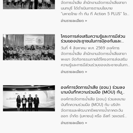
ประชาชนในพื้นที่เทศบาลตำบลวัดสิงก์ที่มี
จัดการน้ำเสีย สำนักงานจัดการน้ำเสียสาขา
ส่วนได้ส่วนเสียในโครงก่อสร้างศูนย์บริหาร
นนทบุรี ได้ดำเนินการตามนโยบาย
จัดการคุณภาพน้ำเทศบาลตำบลวัดสิงห์
“มหาดไทย ทำ ทัน ที Action 5 PLUS” โดย
จังหวัดชัยนาท ให้การต้อนรับ
จัดโครงการส่งเสริมความรู้และการมีส่วน
อ่านรายละเอียด »
ร่วมของประชาชนในการป้องกันและแก้ไข
ปัญหาน้ำเสียอย่างยั่งยืน ภายใต้กิจกรรม
โครงการส่งเสริมความรู้และการมีส่วน
“ชุมชนร่วมใจ น้ำใสยั่งยืน” ได้บรรยายให้
ร่วมของประชาชนในการป้องกันและ
ความรู้เกี่ยวกับการจัดการน้ำเสียและการใช้
แก้ไขปัญหาน้ำเสียอย่างยั่งยืน
ถังดักไขมันให้แก่นักเรียนโรงเรียนวัดบ่อ
วันที่ 4 สิงหาคม พ.ศ. 2569 องค์การ
(นันทวิทยา) เทศบาลนครปากเกร็ด อำเภอ
จัดการน้ำเสีย สำนักงานจัดการน้ำเสียสาขา
ปากเกร็ด จังหวัดนนทบุรี จำนวน 30 คน
พะเยา จัดกิจกรรมภายใต้โครงการส่งเสริม
ความรู้และการมีส่วนร่วมของประชาชนในการ
ป้องกันและแก้ไขปัญหาน้ำเสียอย่างยั่งยืน
อ่านรายละเอียด »
ตามนโยบาย “มหาดไทย ทำทันที Action 5
Plus” โดยจัดอบรมให้ความรู้เรื่องน้ำเสีย
องค์การจัดการน้ำเสีย (อจน.) ร่วมลง
ชุมชนและการบำบัดน้ำเสียเบื้องต้น ให้กับ
นามบันทึกความร่วมมือ (MOU) กับ
นักเรียนชั้นประถมศึกษาปีที่ 5 โรงเรียน
บริษัท จัดการและพัฒนาทรัพยากรน้ำ
เทศบาล 1 (พะเยาประชานุกูล) จำนวน 30
องค์การจัดการน้ำเสีย (อจน.) ร่วมลงนาม
ภาคตะวันออก จำกัด (มหาชน) หรือ อีส
คน
บันทึกความร่วมมือ (MOU) กับ บริษัท
ท์ วอเตอร์
จัดการและพัฒนาทรัพยากรน้ำภาคตะวัน
ออก จำกัด (มหาชน) หรือ อีสท์ วอเตอร์
เมื่อวันอังคารที่ 4 สิงหาคม 2569 ณ ห้อง
อ่านรายละเอียด »
อเนกประสงค์ ชั้น 22 อาคารอีสท์วอเตอร์
ในหัวข้อ “การร่วมศึกษาแนวทางการบริหาร