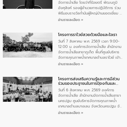
มุกดาหาร โดยในกิจกรรมได้ร่วมปลูกป่า และ
จัดการน้ำเสีย โดยว่าที่ร้อยตรี พัฒนภูมิ
ทําความสะอาดภายในบริเวณ จัดกิจกรรม
อังศุสิงห์ รองผู้อำนวยการปฏิบัติการ ร่วม
เพื่อถวายเป็นพระราชกุศล สมเด็จพระนาง
พิธีมอบรางวัลกำนันผู้ใหญ่บ้านยอดเยี่ยม ณ
เจ้าสิริกิติ์พระบรมราชินีนาถ พระบรมราช
ทำเนียบรัฐบาล โดยมีนายอนุทิน ชาญวีรกูล
อ่านรายละเอียด »
ชนนีพันปีหลวง พร้อมถวายสัจปฏิญาณ
นายกรัฐมนตรีและรัฐมนตรีว่าการกระทรวง
ทำความดีด้วยหัวใจ
มหาดไทย เป็นประธานมอบรางวัลแหนบ
โครงการราไวย์สวยด้วยมือและใจเรา
ทองคำและประกาศเกียรติคุณให้แก่ กำนัน
ผู้ใหญ่บ้านยอดเยี่ยม พร้อมกล่าวชื่นชม ให้
วันที่ 7 สิงหาคม พ.ศ. 2569 เวลา 9:00-
โอวาท และมอบนโยบาย
12:00 น. องค์การจัดการน้ำเสีย สำนักงาน
จัดการน้ำเสียสาขาภูเก็ต พื้นที่ศูนย์บริหาร
จัดการคุณภาพน้ำเทศบาลตำบลราไวย์ เข้า
ร่วมโครงการราไวย์สวยด้วยมือและใจเรา
อ่านรายละเอียด »
โดยมีนายเทมส์ ไกรทัศน์ นายกเทศมนตรี
ตำบลราไวย์ เจ้าหน้าที่เทศบาล ชาวบ้าน
โครงการส่งเสริมความรู้และการมีส่วน
ประชาชน ตัวแทนจากโรงแรมต่างๆ ในเขต
ร่วมของประชาชนในการป้องกันและ
เทศบาลตำบลราไวย์ ศูนย์บริหารจัดการ
แก้ไขปัญหาน้ำเสียอย่างยั่งยืน
คุณภาพน้ำเทศบาลตำบลราไวย์ นำโดยนาย
วันที่ 6 สิงหาคม พ.ศ. 2569 องค์การ
น้อย แก้วเศษ ผู้จัดการสำนักงานจัดการน้ำ
จัดการน้ำเสีย สำนักงานจัดการน้ำเสียสาขา
เสียสาขาภูเก็ต พร้อมด้วยเจ้าหน้าที่ จำนวน
นครปฐม ศูนย์บริหารจัดการคุณภาพน้ำ
5 คน ร่วมทำกิจกรรม ทำความสะอาด
เทศบาลตำบลบางเลน จังหวัดนครปฐม จัด
ชายหาดและแหล่งท่องเที่ยว ณ บริเวณ
กิจกรรมภายใต้โครงการส่งเสริมความรู้และ
อ่านรายละเอียด »
แหลมพรหมเทพ หมู่ที่ 6 ตำบลราไวย์
การมีส่วนร่วมของประชาชนในการป้องกัน
อำเภอเมือง จังหวัดภูเก็ต
และแก้ไขปัญหาน้ำเสียอย่างยั่งยืน ตาม