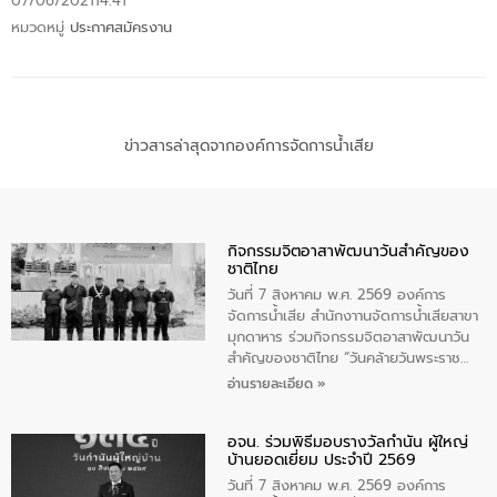
07/06/2021
14:41
หมวดหมู่
ประกาศสมัครงาน
ข่าวสารล่าสุดจากองค์การจัดการน้ำเสีย
กิจกรรมจิตอาสาพัฒนาวันสําคัญของ
ชาติไทย
วันที่ 7 สิงหาคม พ.ศ. 2569 องค์การ
จัดการน้ำเสีย สำนักงาานจัดการน้ำเสียสาขา
มุกดาหาร ร่วมกิจกรรมจิตอาสาพัฒนาวัน
สําคัญของชาติไทย “วันคล้ายวันพระราช
สมภพ สมเด็จพระนางเจ้าสิริกิติ์พระบรม
อ่านรายละเอียด »
ราชินีนาถ พระบรมราชชนนีพันปีหลวง และ
วันแม่แห่งชาติ 12 สิงหาคม” โดยมีนายชลิต
อจน. ร่วมพิธีมอบรางวัลกำนัน ผู้ใหญ่
ทิพย์คำ รองผู้ว่าราชการจังหวัดมุกดาหาร
บ้านยอดเยี่ยม ประจำปี 2569
เป็นประธานในพิธี ณ เรือนจําชั่วคราวนาโสก
ตําบลนาโสก อําเภอเมืองมุกดาหาร จังหวัด
วันที่ 7 สิงหาคม พ.ศ. 2569 องค์การ