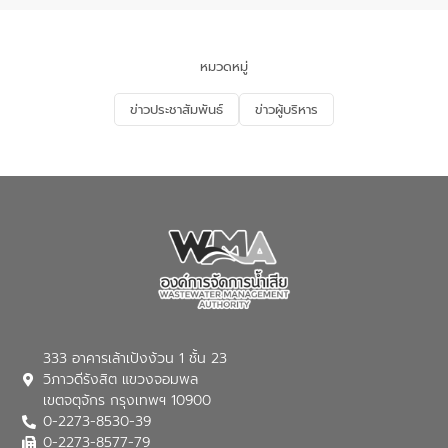
นโยบาย “มหาดไทย ทำ ทัน ที Action 5
PLUS” โดยจัดอบรมให้ความรู้แก่ประชาชน
และนักเรียน เพื่อส่งเสริมความรู้ด้านการ
จัดการน้ำเสียและสร้างจิตสำนึกในการ
หมวดหมู่
อนุรักษ์สิ่งแวดล้อม ในหัวข้อ “น้ำเสียชุมชน
และการบำบัดน้ำเสียเบื้องต้น” โดยให้ความรู้
ข่าวประชาสัมพันธ์
ข่าวผู้บริหาร
เกี่ยวกับสาเหตุและผลกระทบของน้ำเสีย
แนวทางการลดการเกิดน้ำเสียจากแหล่ง
กำเนิด การบำบัดน้ำเสียเบื้องต้นในครัวเรือน
ณ เทศบาลตำบลบางเลน จังหวัดนครปฐม
333 อาคารเล้าเป้งง้วน 1 ชั้น 23
วิภาวดีรังสิต แขวงจอมพล
เขตจตุจักร กรุงเทพฯ 10900
0-2273-8530-39
0-2273-8577-79