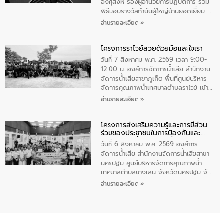
ทําความสะอาดภายในบริเวณ จัดกิจกรรม
อังศุสิงห์ รองผู้อำนวยการปฏิบัติการ ร่วม
เพื่อถวายเป็นพระราชกุศล สมเด็จพระนาง
พิธีมอบรางวัลกำนันผู้ใหญ่บ้านยอดเยี่ยม ณ
เจ้าสิริกิติ์พระบรมราชินีนาถ พระบรมราช
ทำเนียบรัฐบาล โดยมีนายอนุทิน ชาญวีรกูล
อ่านรายละเอียด »
ชนนีพันปีหลวง พร้อมถวายสัจปฏิญาณ
นายกรัฐมนตรีและรัฐมนตรีว่าการกระทรวง
ทำความดีด้วยหัวใจ
มหาดไทย เป็นประธานมอบรางวัลแหนบ
โครงการราไวย์สวยด้วยมือและใจเรา
ทองคำและประกาศเกียรติคุณให้แก่ กำนัน
ผู้ใหญ่บ้านยอดเยี่ยม พร้อมกล่าวชื่นชม ให้
วันที่ 7 สิงหาคม พ.ศ. 2569 เวลา 9:00-
โอวาท และมอบนโยบาย
12:00 น. องค์การจัดการน้ำเสีย สำนักงาน
จัดการน้ำเสียสาขาภูเก็ต พื้นที่ศูนย์บริหาร
จัดการคุณภาพน้ำเทศบาลตำบลราไวย์ เข้า
ร่วมโครงการราไวย์สวยด้วยมือและใจเรา
อ่านรายละเอียด »
โดยมีนายเทมส์ ไกรทัศน์ นายกเทศมนตรี
ตำบลราไวย์ เจ้าหน้าที่เทศบาล ชาวบ้าน
โครงการส่งเสริมความรู้และการมีส่วน
ประชาชน ตัวแทนจากโรงแรมต่างๆ ในเขต
ร่วมของประชาชนในการป้องกันและ
เทศบาลตำบลราไวย์ ศูนย์บริหารจัดการ
แก้ไขปัญหาน้ำเสียอย่างยั่งยืน
คุณภาพน้ำเทศบาลตำบลราไวย์ นำโดยนาย
วันที่ 6 สิงหาคม พ.ศ. 2569 องค์การ
น้อย แก้วเศษ ผู้จัดการสำนักงานจัดการน้ำ
จัดการน้ำเสีย สำนักงานจัดการน้ำเสียสาขา
เสียสาขาภูเก็ต พร้อมด้วยเจ้าหน้าที่ จำนวน
นครปฐม ศูนย์บริหารจัดการคุณภาพน้ำ
5 คน ร่วมทำกิจกรรม ทำความสะอาด
เทศบาลตำบลบางเลน จังหวัดนครปฐม จัด
ชายหาดและแหล่งท่องเที่ยว ณ บริเวณ
กิจกรรมภายใต้โครงการส่งเสริมความรู้และ
อ่านรายละเอียด »
แหลมพรหมเทพ หมู่ที่ 6 ตำบลราไวย์
การมีส่วนร่วมของประชาชนในการป้องกัน
อำเภอเมือง จังหวัดภูเก็ต
และแก้ไขปัญหาน้ำเสียอย่างยั่งยืน ตาม
นโยบาย “มหาดไทย ทำ ทัน ที Action 5
PLUS” โดยจัดอบรมให้ความรู้แก่ประชาชน