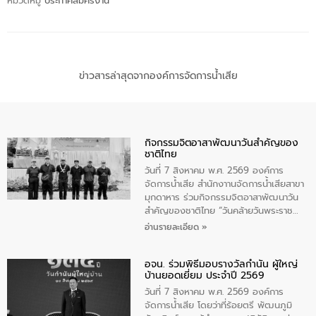
หมวดหมู่
ประกาศสมัครงาน
ข่าวสารล่าสุดจากองค์การจัดการน้ำเสีย
กิจกรรมจิตอาสาพัฒนาวันสําคัญของ
ชาติไทย
วันที่ 7 สิงหาคม พ.ศ. 2569 องค์การ
จัดการน้ำเสีย สำนักงาานจัดการน้ำเสียสาขา
มุกดาหาร ร่วมกิจกรรมจิตอาสาพัฒนาวัน
สําคัญของชาติไทย “วันคล้ายวันพระราช
สมภพ สมเด็จพระนางเจ้าสิริกิติ์พระบรม
อ่านรายละเอียด »
ราชินีนาถ พระบรมราชชนนีพันปีหลวง และ
วันแม่แห่งชาติ 12 สิงหาคม” โดยมีนายชลิต
อจน. ร่วมพิธีมอบรางวัลกำนัน ผู้ใหญ่
ทิพย์คำ รองผู้ว่าราชการจังหวัดมุกดาหาร
บ้านยอดเยี่ยม ประจำปี 2569
เป็นประธานในพิธี ณ เรือนจําชั่วคราวนาโสก
ตําบลนาโสก อําเภอเมืองมุกดาหาร จังหวัด
วันที่ 7 สิงหาคม พ.ศ. 2569 องค์การ
มุกดาหาร โดยในกิจกรรมได้ร่วมปลูกป่า และ
จัดการน้ำเสีย โดยว่าที่ร้อยตรี พัฒนภูมิ