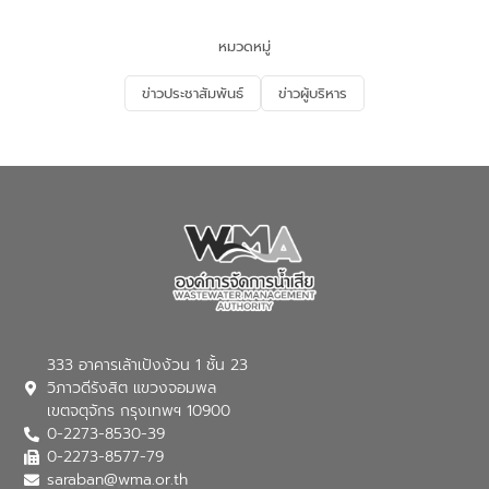
และนักเรียน เพื่อส่งเสริมความรู้ด้านการ
จัดการน้ำเสียและสร้างจิตสำนึกในการ
หมวดหมู่
อนุรักษ์สิ่งแวดล้อม ในหัวข้อ “น้ำเสียชุมชน
และการบำบัดน้ำเสียเบื้องต้น” โดยให้ความรู้
ข่าวประชาสัมพันธ์
ข่าวผู้บริหาร
เกี่ยวกับสาเหตุและผลกระทบของน้ำเสีย
แนวทางการลดการเกิดน้ำเสียจากแหล่ง
กำเนิด การบำบัดน้ำเสียเบื้องต้นในครัวเรือน
ณ เทศบาลตำบลบางเลน จังหวัดนครปฐม
333 อาคารเล้าเป้งง้วน 1 ชั้น 23
วิภาวดีรังสิต แขวงจอมพล
เขตจตุจักร กรุงเทพฯ 10900
0-2273-8530-39
0-2273-8577-79
saraban@wma.or.th