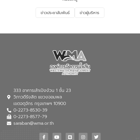
อนุรักษ์สิ่งแวดล้อม ในหัวข้อ “น้ำเสียชุมชน
และการบำบัดน้ำเสียเบื้องต้น” โดยให้ความรู้
ข่าวประชาสัมพันธ์
ข่าวผู้บริหาร
เกี่ยวกับสาเหตุและผลกระทบของน้ำเสีย
แนวทางการลดการเกิดน้ำเสียจากแหล่ง
กำเนิด การบำบัดน้ำเสียเบื้องต้นในครัวเรือน
ณ เทศบาลตำบลบางเลน จังหวัดนครปฐม
333 อาคารเล้าเป้งง้วน 1 ชั้น 23
วิภาวดีรังสิต แขวงจอมพล
เขตจตุจักร กรุงเทพฯ 10900
0-2273-8530-39
0-2273-8577-79
saraban@wma.or.th