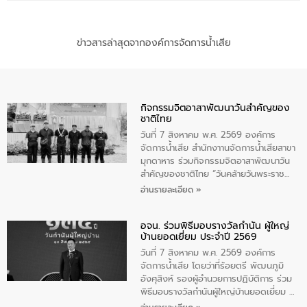
ข่าวสารล่าสุดจากองค์การจัดการน้ำเสีย
กิจกรรมจิตอาสาพัฒนาวันสําคัญของ
ชาติไทย
วันที่ 7 สิงหาคม พ.ศ. 2569 องค์การ
จัดการน้ำเสีย สำนักงาานจัดการน้ำเสียสาขา
มุกดาหาร ร่วมกิจกรรมจิตอาสาพัฒนาวัน
สําคัญของชาติไทย “วันคล้ายวันพระราช
สมภพ สมเด็จพระนางเจ้าสิริกิติ์พระบรม
อ่านรายละเอียด »
ราชินีนาถ พระบรมราชชนนีพันปีหลวง และ
วันแม่แห่งชาติ 12 สิงหาคม” โดยมีนายชลิต
อจน. ร่วมพิธีมอบรางวัลกำนัน ผู้ใหญ่
ทิพย์คำ รองผู้ว่าราชการจังหวัดมุกดาหาร
บ้านยอดเยี่ยม ประจำปี 2569
เป็นประธานในพิธี ณ เรือนจําชั่วคราวนาโสก
ตําบลนาโสก อําเภอเมืองมุกดาหาร จังหวัด
วันที่ 7 สิงหาคม พ.ศ. 2569 องค์การ
มุกดาหาร โดยในกิจกรรมได้ร่วมปลูกป่า และ
จัดการน้ำเสีย โดยว่าที่ร้อยตรี พัฒนภูมิ
ทําความสะอาดภายในบริเวณ จัดกิจกรรม
อังศุสิงห์ รองผู้อำนวยการปฏิบัติการ ร่วม
เพื่อถวายเป็นพระราชกุศล สมเด็จพระนาง
พิธีมอบรางวัลกำนันผู้ใหญ่บ้านยอดเยี่ยม ณ
เจ้าสิริกิติ์พระบรมราชินีนาถ พระบรมราช
ทำเนียบรัฐบาล โดยมีนายอนุทิน ชาญวีรกูล