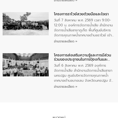
อ่านรายละเอียด »
ชนนีพันปีหลวง พร้อมถวายสัจปฏิญาณ
นายกรัฐมนตรีและรัฐมนตรีว่าการกระทรวง
ทำความดีด้วยหัวใจ
มหาดไทย เป็นประธานมอบรางวัลแหนบ
โครงการราไวย์สวยด้วยมือและใจเรา
ทองคำและประกาศเกียรติคุณให้แก่ กำนัน
ผู้ใหญ่บ้านยอดเยี่ยม พร้อมกล่าวชื่นชม ให้
วันที่ 7 สิงหาคม พ.ศ. 2569 เวลา 9:00-
โอวาท และมอบนโยบาย
12:00 น. องค์การจัดการน้ำเสีย สำนักงาน
จัดการน้ำเสียสาขาภูเก็ต พื้นที่ศูนย์บริหาร
จัดการคุณภาพน้ำเทศบาลตำบลราไวย์ เข้า
ร่วมโครงการราไวย์สวยด้วยมือและใจเรา
อ่านรายละเอียด »
โดยมีนายเทมส์ ไกรทัศน์ นายกเทศมนตรี
ตำบลราไวย์ เจ้าหน้าที่เทศบาล ชาวบ้าน
โครงการส่งเสริมความรู้และการมีส่วน
ประชาชน ตัวแทนจากโรงแรมต่างๆ ในเขต
ร่วมของประชาชนในการป้องกันและ
เทศบาลตำบลราไวย์ ศูนย์บริหารจัดการ
แก้ไขปัญหาน้ำเสียอย่างยั่งยืน
คุณภาพน้ำเทศบาลตำบลราไวย์ นำโดยนาย
วันที่ 6 สิงหาคม พ.ศ. 2569 องค์การ
น้อย แก้วเศษ ผู้จัดการสำนักงานจัดการน้ำ
จัดการน้ำเสีย สำนักงานจัดการน้ำเสียสาขา
เสียสาขาภูเก็ต พร้อมด้วยเจ้าหน้าที่ จำนวน
นครปฐม ศูนย์บริหารจัดการคุณภาพน้ำ
5 คน ร่วมทำกิจกรรม ทำความสะอาด
เทศบาลตำบลบางเลน จังหวัดนครปฐม จัด
ชายหาดและแหล่งท่องเที่ยว ณ บริเวณ
กิจกรรมภายใต้โครงการส่งเสริมความรู้และ
อ่านรายละเอียด »
แหลมพรหมเทพ หมู่ที่ 6 ตำบลราไวย์
การมีส่วนร่วมของประชาชนในการป้องกัน
อำเภอเมือง จังหวัดภูเก็ต
และแก้ไขปัญหาน้ำเสียอย่างยั่งยืน ตาม
นโยบาย “มหาดไทย ทำ ทัน ที Action 5
PLUS” โดยจัดอบรมให้ความรู้แก่ประชาชน
และนักเรียน เพื่อส่งเสริมความรู้ด้านการ
จัดการน้ำเสียและสร้างจิตสำนึกในการ
หมวดหมู่