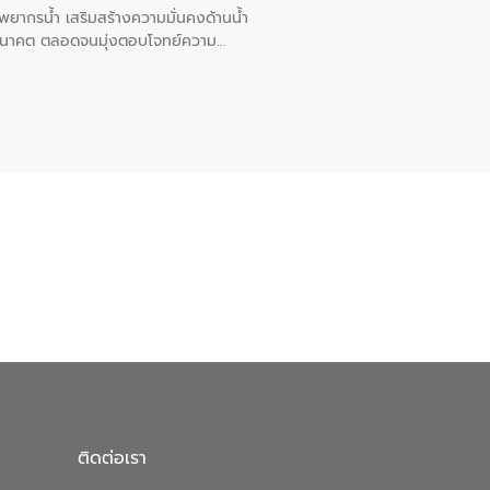
พยากรน้ำ เสริมสร้างความมั่นคงด้านน้ำ
อนาคต ตลอดจนมุ่งตอบโจทย์ความ
ือในครั้งนี้เป็นการดึงจุดแข็งและ
 มาผสานกับประสบการณ์และเทคโนโลยีโครง
น้ำ (Water Reuse) และพัฒนารูปแบบการ
ที่พุ่งสูงขึ้นจากการขยายตัวของ
นการพัฒนาระบบบำบัดน้ำเสียเมื่อผสาน
างเศรษฐกิจ เพื่อสนับสนุนการพัฒนา
ดการน้ำยุคใหม่ต้องมุ่งเน้นความคุ้มค่า
ิจและสิ่งแวดล้อมได้อย่างเป็นรูปธรรม
น.) ในการร่วมวางรากฐานโครงสร้างพื้น
ปตามมาตรฐานสากล
ติดต่อเรา