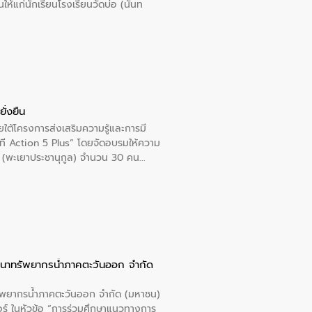
นให้แก่นักเรียนโรงเรียนวัดบ่อ (นันท
ั่งยืน
ใต้โครงการส่งเสริมความรู้และการมี
ที Action 5 Plus” โดยจัดอบรมให้ความ
าล 1 (พะเยาประชานุกูล) จำนวน 30 คน
ัฒนาทรัพยากรน้ำภาคตะวันออก จำกัด
รัพยากรน้ำภาคตะวันออก จำกัด (มหาชน)
ตอร์ ในหัวข้อ “การร่วมศึกษาแนวทางการ