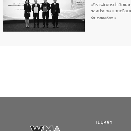
บริหารจัดการน้ำเสียแล
ของประเทศ และเตรียม
ท้าทายจากวิกฤตการเปล
อ่านรายละเอียด »
ความเชี่ยวชาญด้านระบบ
ข่ายน้ำครบวงจรในพื้น
ดำเนินงานร่วมกับท้องถิ
อุตสาหกรรม นายชีระ ว
กับความเชี่ยวชาญของอี
เมืองอย่างยั่งยืน ขณะท
ตลอดระบบ โดยการนำน้ำ
ความร่วมมือระหว่างภาค
ฐานด้านน้ำของประเทศ เ
เมนูหลัก