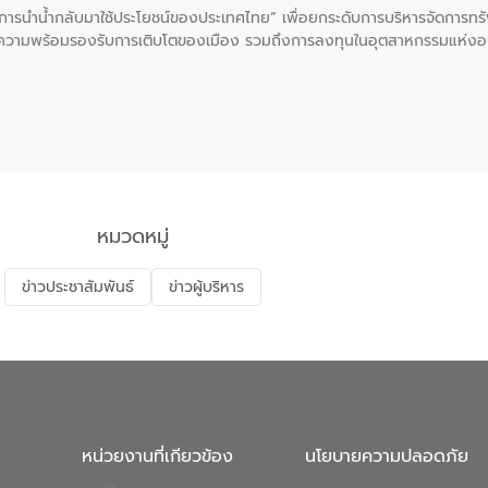
ะการนำน้ำกลับมาใช้ประโยชน์ของประเทศไทย” เพื่อยกระดับการบริหารจัดการทรั
ความพร้อมรองรับการเติบโตของเมือง รวมถึงการลงทุนในอุตสาหกรรมแห่ง
ี่ยนแปลงสภาพภูมิอากาศและความเสี่ยงภัยแล้งในระยะยาว การประสานความร่วมม
บำบัดน้ำเสียที่เป็นมิตรต่อสิ่งแวดล้อมของ องค์การจัดการน้ำเสีย (อจน.)
ที่ EEC ของอีสท์ วอเตอร์ เพื่อร่วมกันศึกษาเทคโนโลยีการปรับปรุงคุณภาพ
่นให้เกิดระบบบริหารจัดการน้ำอย่างเป็นรูปธรรม เพื่อรองรับความต้องการใช้น้ำ
งศบูรณะ ผู้อำนวยการองค์การจัดการน้ำเสีย กล่าวถึงภารกิจหลักของ อจน. ใ
สท์ วอเตอร์ จะช่วยขับเคลื่อนการศึกษาทั้งในมิติทางเทคนิคและความคุ้มค่าท
ี่ นายบดินทร์ อุดล กรรมการผู้อำนวยการใหญ่ อีสท์ วอเตอร์ ย้ำว่า การบริหารจั
บำบัดกลับมาใช้ใหม่จะช่วยลดการพึ่งพาน้ำธรรมชาติและสร้างสมดุลทางเศรษฐก
หมวดหมู่
รัฐและภาคเอกชนในครั้งนี้ นับเป็นก้าวสำคัญของ องค์การจัดการน้ำเสีย (อจ
พื่อยกระดับประสิทธิภาพการใช้ทรัพยากรน้ำให้เกิดประโยชน์สูงสุดและเป็นไ
ข่าวประชาสัมพันธ์
ข่าวผู้บริหาร
หน่วยงานที่เกียวข้อง
นโยบายความปลอดภัย