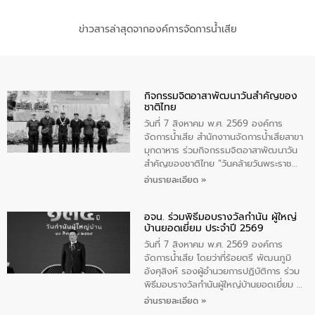
ข่าวสารล่าสุดจากองค์การจัดการน้ำเสีย
กิจกรรมจิตอาสาพัฒนาวันสําคัญของ
ชาติไทย
วันที่ 7 สิงหาคม พ.ศ. 2569 องค์การ
จัดการน้ำเสีย สำนักงาานจัดการน้ำเสียสาขา
มุกดาหาร ร่วมกิจกรรมจิตอาสาพัฒนาวัน
สําคัญของชาติไทย “วันคล้ายวันพระราช
สมภพ สมเด็จพระนางเจ้าสิริกิติ์พระบรม
อ่านรายละเอียด »
ราชินีนาถ พระบรมราชชนนีพันปีหลวง และ
วันแม่แห่งชาติ 12 สิงหาคม” โดยมีนายชลิต
อจน. ร่วมพิธีมอบรางวัลกำนัน ผู้ใหญ่
ทิพย์คำ รองผู้ว่าราชการจังหวัดมุกดาหาร
บ้านยอดเยี่ยม ประจำปี 2569
เป็นประธานในพิธี ณ เรือนจําชั่วคราวนาโสก
ตําบลนาโสก อําเภอเมืองมุกดาหาร จังหวัด
วันที่ 7 สิงหาคม พ.ศ. 2569 องค์การ
มุกดาหาร โดยในกิจกรรมได้ร่วมปลูกป่า และ
จัดการน้ำเสีย โดยว่าที่ร้อยตรี พัฒนภูมิ
ทําความสะอาดภายในบริเวณ จัดกิจกรรม
อังศุสิงห์ รองผู้อำนวยการปฏิบัติการ ร่วม
เพื่อถวายเป็นพระราชกุศล สมเด็จพระนาง
พิธีมอบรางวัลกำนันผู้ใหญ่บ้านยอดเยี่ยม ณ
เจ้าสิริกิติ์พระบรมราชินีนาถ พระบรมราช
ทำเนียบรัฐบาล โดยมีนายอนุทิน ชาญวีรกูล
อ่านรายละเอียด »
ชนนีพันปีหลวง พร้อมถวายสัจปฏิญาณ
นายกรัฐมนตรีและรัฐมนตรีว่าการกระทรวง