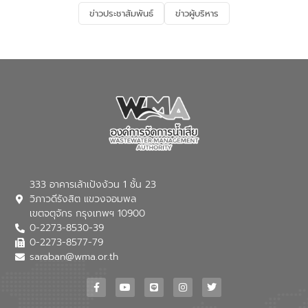
และการบำบัดน้ำเสียเบื้องต้น” โดยให้ความรู้
ข่าวประชาสัมพันธ์
ข่าวผู้บริหาร
เกี่ยวกับสาเหตุและผลกระทบของน้ำเสีย
แนวทางการลดการเกิดน้ำเสียจากแหล่ง
กำเนิด การบำบัดน้ำเสียเบื้องต้นในครัวเรือน
ณ เทศบาลตำบลบางเลน จังหวัดนครปฐม
333 อาคารเล้าเป้งง้วน 1 ชั้น 23
วิภาวดีรังสิต แขวงจอมพล
เขตจตุจักร กรุงเทพฯ 10900
0-2273-8530-39
0-2273-8577-79
saraban@wma.or.th