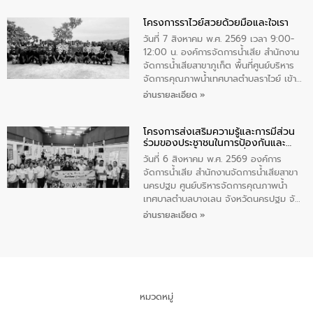
ทำความดีด้วยหัวใจ
มหาดไทย เป็นประธานมอบรางวัลแหนบ
โครงการราไวย์สวยด้วยมือและใจเรา
ทองคำและประกาศเกียรติคุณให้แก่ กำนัน
ผู้ใหญ่บ้านยอดเยี่ยม พร้อมกล่าวชื่นชม ให้
วันที่ 7 สิงหาคม พ.ศ. 2569 เวลา 9:00-
โอวาท และมอบนโยบาย
12:00 น. องค์การจัดการน้ำเสีย สำนักงาน
จัดการน้ำเสียสาขาภูเก็ต พื้นที่ศูนย์บริหาร
จัดการคุณภาพน้ำเทศบาลตำบลราไวย์ เข้า
ร่วมโครงการราไวย์สวยด้วยมือและใจเรา
อ่านรายละเอียด »
โดยมีนายเทมส์ ไกรทัศน์ นายกเทศมนตรี
ตำบลราไวย์ เจ้าหน้าที่เทศบาล ชาวบ้าน
โครงการส่งเสริมความรู้และการมีส่วน
ประชาชน ตัวแทนจากโรงแรมต่างๆ ในเขต
ร่วมของประชาชนในการป้องกันและ
เทศบาลตำบลราไวย์ ศูนย์บริหารจัดการ
แก้ไขปัญหาน้ำเสียอย่างยั่งยืน
คุณภาพน้ำเทศบาลตำบลราไวย์ นำโดยนาย
วันที่ 6 สิงหาคม พ.ศ. 2569 องค์การ
น้อย แก้วเศษ ผู้จัดการสำนักงานจัดการน้ำ
จัดการน้ำเสีย สำนักงานจัดการน้ำเสียสาขา
เสียสาขาภูเก็ต พร้อมด้วยเจ้าหน้าที่ จำนวน
นครปฐม ศูนย์บริหารจัดการคุณภาพน้ำ
5 คน ร่วมทำกิจกรรม ทำความสะอาด
เทศบาลตำบลบางเลน จังหวัดนครปฐม จัด
ชายหาดและแหล่งท่องเที่ยว ณ บริเวณ
กิจกรรมภายใต้โครงการส่งเสริมความรู้และ
อ่านรายละเอียด »
แหลมพรหมเทพ หมู่ที่ 6 ตำบลราไวย์
การมีส่วนร่วมของประชาชนในการป้องกัน
อำเภอเมือง จังหวัดภูเก็ต
และแก้ไขปัญหาน้ำเสียอย่างยั่งยืน ตาม
นโยบาย “มหาดไทย ทำ ทัน ที Action 5
PLUS” โดยจัดอบรมให้ความรู้แก่ประชาชน
และนักเรียน เพื่อส่งเสริมความรู้ด้านการ
จัดการน้ำเสียและสร้างจิตสำนึกในการ
หมวดหมู่
อนุรักษ์สิ่งแวดล้อม ในหัวข้อ “น้ำเสียชุมชน