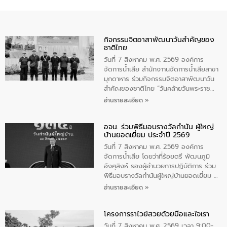
กิจกรรมจิตอาสาพัฒนาวันสําคัญของ
ชาติไทย
วันที่ 7 สิงหาคม พ.ศ. 2569 องค์การ
จัดการน้ำเสีย สำนักงาานจัดการน้ำเสียสาขา
มุกดาหาร ร่วมกิจกรรมจิตอาสาพัฒนาวัน
สําคัญของชาติไทย “วันคล้ายวันพระราช
สมภพ สมเด็จพระนางเจ้าสิริกิติ์พระบรม
อ่านรายละเอียด »
ราชินีนาถ พระบรมราชชนนีพันปีหลวง และ
วันแม่แห่งชาติ 12 สิงหาคม” โดยมีนายชลิต
อจน. ร่วมพิธีมอบรางวัลกำนัน ผู้ใหญ่
ทิพย์คำ รองผู้ว่าราชการจังหวัดมุกดาหาร
บ้านยอดเยี่ยม ประจำปี 2569
เป็นประธานในพิธี ณ เรือนจําชั่วคราวนาโสก
ตําบลนาโสก อําเภอเมืองมุกดาหาร จังหวัด
วันที่ 7 สิงหาคม พ.ศ. 2569 องค์การ
มุกดาหาร โดยในกิจกรรมได้ร่วมปลูกป่า และ
จัดการน้ำเสีย โดยว่าที่ร้อยตรี พัฒนภูมิ
ทําความสะอาดภายในบริเวณ จัดกิจกรรม
อังศุสิงห์ รองผู้อำนวยการปฏิบัติการ ร่วม
เพื่อถวายเป็นพระราชกุศล สมเด็จพระนาง
พิธีมอบรางวัลกำนันผู้ใหญ่บ้านยอดเยี่ยม ณ
เจ้าสิริกิติ์พระบรมราชินีนาถ พระบรมราช
ทำเนียบรัฐบาล โดยมีนายอนุทิน ชาญวีรกูล
อ่านรายละเอียด »
ชนนีพันปีหลวง พร้อมถวายสัจปฏิญาณ
นายกรัฐมนตรีและรัฐมนตรีว่าการกระทรวง
ทำความดีด้วยหัวใจ
มหาดไทย เป็นประธานมอบรางวัลแหนบ
โครงการราไวย์สวยด้วยมือและใจเรา
ทองคำและประกาศเกียรติคุณให้แก่ กำนัน
ผู้ใหญ่บ้านยอดเยี่ยม พร้อมกล่าวชื่นชม ให้
วันที่ 7 สิงหาคม พ.ศ. 2569 เวลา 9:00-