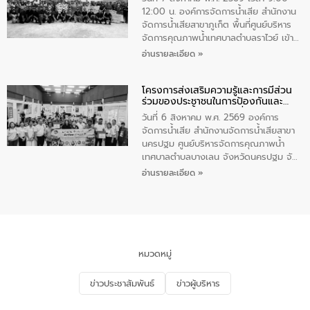
โอวาท และมอบนโยบาย
12:00 น. องค์การจัดการน้ำเสีย สำนักงาน
จัดการน้ำเสียสาขาภูเก็ต พื้นที่ศูนย์บริหาร
จัดการคุณภาพน้ำเทศบาลตำบลราไวย์ เข้า
ร่วมโครงการราไวย์สวยด้วยมือและใจเรา
อ่านรายละเอียด »
โดยมีนายเทมส์ ไกรทัศน์ นายกเทศมนตรี
ตำบลราไวย์ เจ้าหน้าที่เทศบาล ชาวบ้าน
โครงการส่งเสริมความรู้และการมีส่วน
ประชาชน ตัวแทนจากโรงแรมต่างๆ ในเขต
ร่วมของประชาชนในการป้องกันและ
เทศบาลตำบลราไวย์ ศูนย์บริหารจัดการ
แก้ไขปัญหาน้ำเสียอย่างยั่งยืน
คุณภาพน้ำเทศบาลตำบลราไวย์ นำโดยนาย
วันที่ 6 สิงหาคม พ.ศ. 2569 องค์การ
น้อย แก้วเศษ ผู้จัดการสำนักงานจัดการน้ำ
จัดการน้ำเสีย สำนักงานจัดการน้ำเสียสาขา
เสียสาขาภูเก็ต พร้อมด้วยเจ้าหน้าที่ จำนวน
นครปฐม ศูนย์บริหารจัดการคุณภาพน้ำ
5 คน ร่วมทำกิจกรรม ทำความสะอาด
เทศบาลตำบลบางเลน จังหวัดนครปฐม จัด
ชายหาดและแหล่งท่องเที่ยว ณ บริเวณ
กิจกรรมภายใต้โครงการส่งเสริมความรู้และ
อ่านรายละเอียด »
แหลมพรหมเทพ หมู่ที่ 6 ตำบลราไวย์
การมีส่วนร่วมของประชาชนในการป้องกัน
อำเภอเมือง จังหวัดภูเก็ต
และแก้ไขปัญหาน้ำเสียอย่างยั่งยืน ตาม
นโยบาย “มหาดไทย ทำ ทัน ที Action 5
PLUS” โดยจัดอบรมให้ความรู้แก่ประชาชน
และนักเรียน เพื่อส่งเสริมความรู้ด้านการ
จัดการน้ำเสียและสร้างจิตสำนึกในการ
หมวดหมู่
อนุรักษ์สิ่งแวดล้อม ในหัวข้อ “น้ำเสียชุมชน
และการบำบัดน้ำเสียเบื้องต้น” โดยให้ความรู้
ข่าวประชาสัมพันธ์
ข่าวผู้บริหาร
เกี่ยวกับสาเหตุและผลกระทบของน้ำเสีย
แนวทางการลดการเกิดน้ำเสียจากแหล่ง