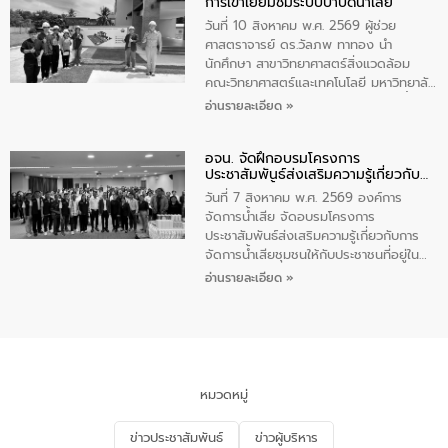
การเข้าเยี่ยมชมระบบบำบัดน้ำเสีย
ความรู้แก่นักเรียนชั้นมัธยมปีที่ 1 โรงเรียน
วัดสว่างอารมณ์ ในเขตเทศบาลตำบลราไวย์
วันที่ 10 สิงหาคม พ.ศ. 2569 ผู้ช่วย
เพื่อส่งเสริมความรู้ด้านการจัดการน้ำเสีย
ศาสตราจารย์ ดร.วัลภพ ทาทอง นำ
การบำบัดน้ำเสียเบื้องต้นในครัวเรือน และ
นักศึกษา สาขาวิทยาศาสตร์สิ่งแวดล้อม
สร้างจิตสำนึกในการอนุรักษ์สิ่งแวดล้อม ใน
คณะวิทยาศาสตร์และเทคโนโลยี มหาวิทยาลัย
การนี้ นายเทมส์ ไกรทัศน์ นายกเทศมนตรี
ราชภัฏเลย เข้าศึกษาดูงานระบบบำบัดน้ำเสีย
อ่านรายละเอียด »
ตำบลราไวย์ เป็นประธานกล่าวเปิดงาน
ณ ศูนย์บริหารจัดการคุณภาพน้ำเทศบาล
เมืองเลย โดยว่าที่ ร.ต.กัญตพงศ์ สีนิล
อจน. จัดฝึกอบรมโครงการ
วิศวกร ให้การต้อนรับ และบรรยายให้ความ
ประชาสัมพันธ์ส่งเสริมความรู้เกี่ยวกับ
รู้
การจัดการน้ำเสีย
วันที่ 7 สิงหาคม พ.ศ. 2569 องค์การ
จัดการน้ำเสีย จัดอบรมโครงการ
ประชาสัมพันธ์ส่งเสริมความรู้เกี่ยวกับการ
จัดการน้ำเสียชุมชนให้กับประชาชนที่อยู่ใน
เขตพื้นที่เทศบาลเมืองอุทัยธานี จำนวน 100
อ่านรายละเอียด »
คน ณ ห้องประชุมเทศบาลเมืองอุทัยธานี
จังหวัดอุทัยธานี โดยมีรองนายกเทศมนตรี
เมืองอุทัยธานี (นายศุภฤกษ์ เอี่ยมละออ)
เป็นประธานพิธีเปิดการอบรม
หมวดหมู่
ข่าวประชาสัมพันธ์
ข่าวผู้บริหาร