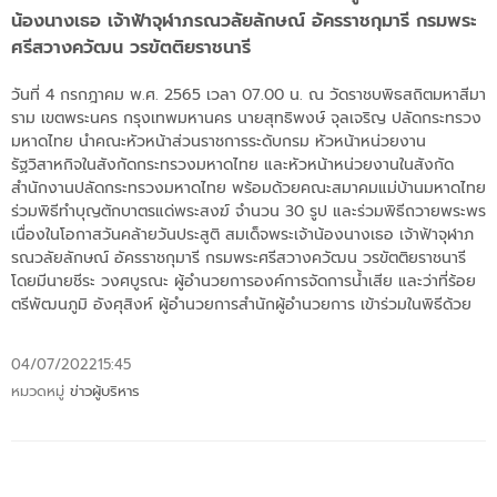
น้องนางเธอ เจ้าฟ้าจุฬาภรณวลัยลักษณ์ อัครราชกุมารี กรมพระ
ศรีสวางควัฒน วรขัตติยราชนารี
วันที่ 4 กรกฎาคม พ.ศ. 2565 เวลา 07.00 น. ณ วัดราชบพิธสถิตมหาสีมา
ราม เขตพระนคร กรุงเทพมหานคร นายสุทธิพงษ์ จุลเจริญ ปลัดกระทรวง
มหาดไทย นำคณะหัวหน้าส่วนราชการระดับกรม หัวหน้าหน่วยงาน
รัฐวิสาหกิจในสังกัดกระทรวงมหาดไทย และหัวหน้าหน่วยงานในสังกัด
สำนักงานปลัดกระทรวงมหาดไทย พร้อมด้วยคณะสมาคมแม่บ้านมหาดไทย
ร่วมพิธีทำบุญตักบาตรแด่พระสงฆ์ จำนวน 30 รูป และร่วมพิธีถวายพระพร
เนื่องในโอกาสวันคล้ายวันประสูติ สมเด็จพระเจ้าน้องนางเธอ เจ้าฟ้าจุฬาภ
รณวลัยลักษณ์ อัครราชกุมารี กรมพระศรีสวางควัฒน วรขัตติยราชนารี
โดยมีนายชีระ วงศบูรณะ ผู้อำนวยการองค์การจัดการน้ำเสีย และว่าที่ร้อย
ตรีพัฒนภูมิ อังศุสิงห์ ผู้อำนวยการสำนักผู้อำนวยการ เข้าร่วมในพิธีด้วย
04/07/2022
15:45
หมวดหมู่
ข่าวผู้บริหาร