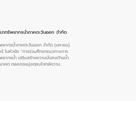
ัฒนาทรัพยากรน้ำภาคตะวันออก จำกัด
รัพยากรน้ำภาคตะวันออก จำกัด (มหาชน)
ตอร์ ในหัวข้อ “การร่วมศึกษาแนวทางการ
พยากรน้ำ เสริมสร้างความมั่นคงด้านน้ำ
อนาคต ตลอดจนมุ่งตอบโจทย์ความ
ือในครั้งนี้เป็นการดึงจุดแข็งและ
 มาผสานกับประสบการณ์และเทคโนโลยีโครง
น้ำ (Water Reuse) และพัฒนารูปแบบการ
ที่พุ่งสูงขึ้นจากการขยายตัวของ
นการพัฒนาระบบบำบัดน้ำเสียเมื่อผสาน
างเศรษฐกิจ เพื่อสนับสนุนการพัฒนา
ดการน้ำยุคใหม่ต้องมุ่งเน้นความคุ้มค่า
ิจและสิ่งแวดล้อมได้อย่างเป็นรูปธรรม
น.) ในการร่วมวางรากฐานโครงสร้างพื้น
ปตามมาตรฐานสากล