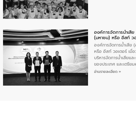
องค์การจัดการน้ำเสี
(มหาชน) หรือ อีสท์ ว
องค์การจัดการน้ำเสีย
หรือ อีสท์ วอเตอร์ เม
บริหารจัดการน้ำเสียแล
ของประเทศ และเตรียม
ท้าทายจากวิกฤตการเปล
อ่านรายละเอียด »
ความเชี่ยวชาญด้านระบบ
ข่ายน้ำครบวงจรในพื้น
ดำเนินงานร่วมกับท้องถิ
อุตสาหกรรม นายชีระ ว
กับความเชี่ยวชาญของอี
เมืองอย่างยั่งยืน ขณะท
ตลอดระบบ โดยการนำน้ำ
ความร่วมมือระหว่างภาค
ฐานด้านน้ำของประเทศ เ