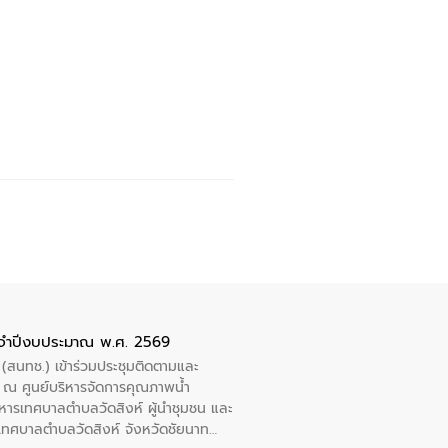
ะจำปีงบประมาณ พ.ศ. 2569
 (สนทช.) เข้าร่วมประชุมติดตามและ
ณ ศูนย์บริหารจัดการคุณภาพน้ำ
หารเทศบาลตำบลวัดสิงห์ ผู้นำชุมชน และ
้ำเทศบาลตำบลวัดสิงห์ จังหวัดชัยนาท