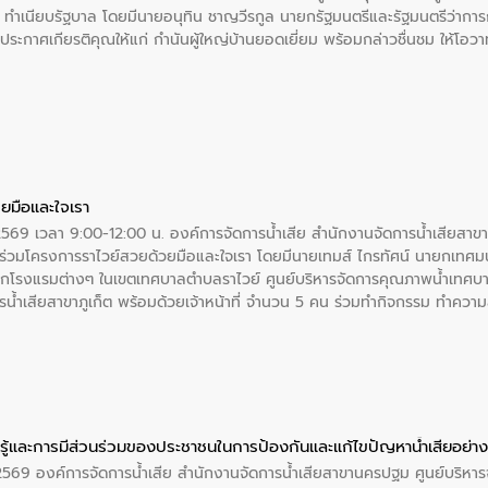
 ณ ทำเนียบรัฐบาล โดยมีนายอนุทิน ชาญวีรกูล นายกรัฐมนตรีและรัฐมนตรีว่า
ะกาศเกียรติคุณให้แก่ กำนันผู้ใหญ่บ้านยอดเยี่ยม พร้อมกล่าวชื่นชม ให้โ
ยมือและใจเรา
2569 เวลา 9:00-12:00 น. องค์การจัดการน้ำเสีย สำนักงานจัดการน้ำเสียสาขาภู
ร่วมโครงการราไวย์สวยด้วยมือและใจเรา โดยมีนายเทมส์ ไกรทัศน์ นายกเทศมนต
กโรงแรมต่างๆ ในเขตเทศบาลตำบลราไวย์ ศูนย์บริหารจัดการคุณภาพน้ำเทศบ
ารน้ำเสียสาขาภูเก็ต พร้อมด้วยเจ้าหน้าที่ จำนวน 5 คน ร่วมทำกิจกรรม ทำค
่ที่ 6 ตำบลราไวย์ อำเภอเมือง จังหวัดภูเก็ต
ู้และการมีส่วนร่วมของประชาชนในการป้องกันและแก้ไขปัญหาน้ำเสียอย่างย
. 2569 องค์การจัดการน้ำเสีย สำนักงานจัดการน้ำเสียสาขานครปฐม ศูนย์บริ