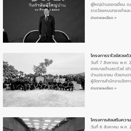
ผู้ใหญ่บ้านยอดเยี่ยม
รางวัลแหนบทองคำและปร
อ่านรายละเอียด »
โครงการราไวย์สวยด้ว
วันที่ 7 สิงหาคม พ.ศ. 
เทศบาลตำบลราไวย์ เข้า
บ้านประชาชน ตัวแทนจา
ผู้จัดการสำนักงานจัดก
บริเวณแหลมพรหมเทพ หมู
อ่านรายละเอียด »
โครงการส่งเสริมความร
วันที่ 6 สิงหาคม พ.ศ