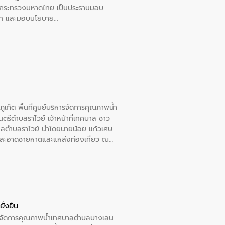
การกระทรวงมหาดไทย เป็นประธานมอบ
อวาท และมอบนโยบาย
เก็ต พื้นที่ศูนย์บริหารจัดการคุณภาพน้ำ
รีตำบลราไวย์ เจ้าหน้าที่เทศบาล ชาว
าลตำบลราไวย์ นำโดยนายน้อย แก้วเศษ
วามสะอาดชายหาดและแหล่งท่องเที่ยว ณ
ั่งยืน
หารจัดการคุณภาพน้ำเทศบาลตำบลบางเลน