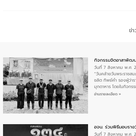
ข่
กิจกรรมจิตอาสาพัฒน
วันที่ 7 สิงหาคม พ.ศ.
“วันคล้ายวันพระราชสมภ
ชลิต ทิพย์คำ รองผู้ว่
มุกดาหาร โดยในกิจกรรม
พระบรมราชินีนาถ พระ
อ่านรายละเอียด »
อจน. ร่วมพิธีมอบรางว
วันที่ 7 สิงหาคม พ.ศ. 