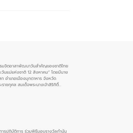
จกรรมจิตอาสาพัฒนาวันสําคัญของชาติไทย
ะวันแม่แห่งชาติ 12 สิงหาคม” โดยมีนาย
สก อําเภอเมืองมุกดาหาร จังหวัด
าชกุศล สมเด็จพระนางเจ้าสิริกิติ์
ยการปฏิบัติการ ร่วมพิธีมอบรางวัลกำนัน