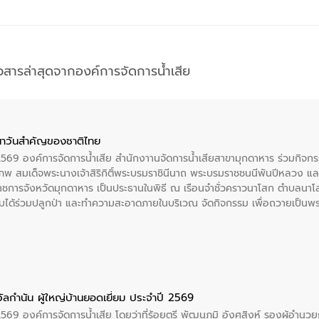
าวสารล่าสุดจากองค์การจัดการน้ำเสีย
าวันสําคัญของชาติไทย
 2569 องค์การจัดการน้ำเสีย สำนักงาานจัดการน้ำเสียสาขามุกดาหาร ร่วมกิ
พ สมเด็จพระนางเจ้าสิริกิติ์พระบรมราชินีนาถ พระบรมราชชนนีพันปีหลวง แล
าราชการจังหวัดมุกดาหาร เป็นประธานในพิธี ณ เรือนจําชั่วคราวนาโสก ตําบลนาโ
ได้ร่วมปลูกป่า และทําความสะอาดภายในบริเวณ จัดกิจกรรม เพื่อถวายเป็นพระร
บรมราชชนนีพันปีหลวง พร้อมถวายสัจปฏิญาณ ทำความดีด้วยหัวใจ
ัลกำนัน ผู้ใหญ่บ้านยอดเยี่ยม ประจำปี 2569
2569 องค์การจัดการน้ำเสีย โดยว่าที่ร้อยตรี พัฒนภูมิ อังศุสิงห์ รองผู้อำนว