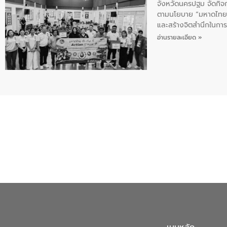
จังหวัดนครปฐม จัดกิจก
ตามนโยบาย “มหาดไทย ทำ
และสร้างจิตสำนึกในการอ
ของน้ำเสีย แนวทางการ
อ่านรายละเอียด »