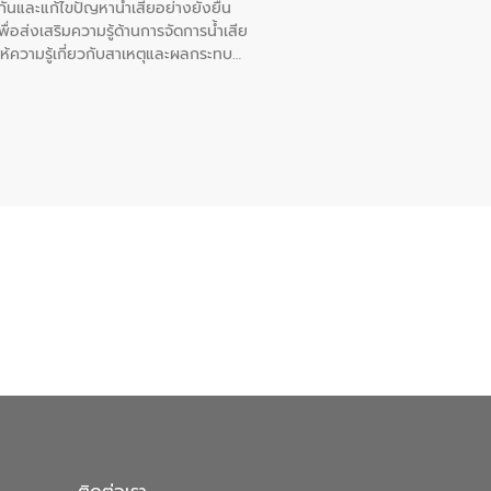
นและแก้ไขปัญหาน้ำเสียอย่างยั่งยืน
อส่งเสริมความรู้ด้านการจัดการน้ำเสีย
ให้ความรู้เกี่ยวกับสาเหตุและผลกระทบ
ณ เทศบาลตำบลบางเลน จังหวัดนครปฐม