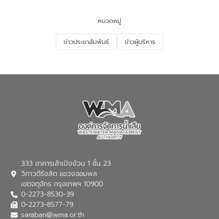
และนักเรียน เพื่อส่งเสริมความรู้ด้านการ
จัดการน้ำเสียและสร้างจิตสำนึกในการ
หมวดหมู่
อนุรักษ์สิ่งแวดล้อม ในหัวข้อ “น้ำเสียชุมชน
และการบำบัดน้ำเสียเบื้องต้น” โดยให้ความรู้
ข่าวประชาสัมพันธ์
ข่าวผู้บริหาร
เกี่ยวกับสาเหตุและผลกระทบของน้ำเสีย
แนวทางการลดการเกิดน้ำเสียจากแหล่ง
กำเนิด การบำบัดน้ำเสียเบื้องต้นในครัวเรือน
ณ เทศบาลตำบลบางเลน จังหวัดนครปฐม
333 อาคารเล้าเป้งง้วน 1 ชั้น 23
วิภาวดีรังสิต แขวงจอมพล
เขตจตุจักร กรุงเทพฯ 10900
0-2273-8530-39
0-2273-8577-79
saraban@wma.or.th