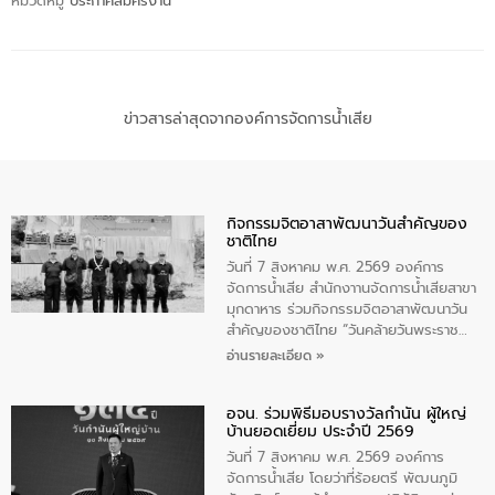
หมวดหมู่
ประกาศสมัครงาน
ข่าวสารล่าสุดจากองค์การจัดการน้ำเสีย
กิจกรรมจิตอาสาพัฒนาวันสําคัญของ
ชาติไทย
วันที่ 7 สิงหาคม พ.ศ. 2569 องค์การ
จัดการน้ำเสีย สำนักงาานจัดการน้ำเสียสาขา
มุกดาหาร ร่วมกิจกรรมจิตอาสาพัฒนาวัน
สําคัญของชาติไทย “วันคล้ายวันพระราช
สมภพ สมเด็จพระนางเจ้าสิริกิติ์พระบรม
อ่านรายละเอียด »
ราชินีนาถ พระบรมราชชนนีพันปีหลวง และ
วันแม่แห่งชาติ 12 สิงหาคม” โดยมีนายชลิต
อจน. ร่วมพิธีมอบรางวัลกำนัน ผู้ใหญ่
ทิพย์คำ รองผู้ว่าราชการจังหวัดมุกดาหาร
บ้านยอดเยี่ยม ประจำปี 2569
เป็นประธานในพิธี ณ เรือนจําชั่วคราวนาโสก
ตําบลนาโสก อําเภอเมืองมุกดาหาร จังหวัด
วันที่ 7 สิงหาคม พ.ศ. 2569 องค์การ
มุกดาหาร โดยในกิจกรรมได้ร่วมปลูกป่า และ
จัดการน้ำเสีย โดยว่าที่ร้อยตรี พัฒนภูมิ