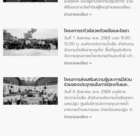
ทําความสะอาดภายในบริเวณ จัดกิจกรรม
อังศุสิงห์ รองผู้อำนวยการปฏิบัติการ ร่วม
เพื่อถวายเป็นพระราชกุศล สมเด็จพระนาง
พิธีมอบรางวัลกำนันผู้ใหญ่บ้านยอดเยี่ยม ณ
เจ้าสิริกิติ์พระบรมราชินีนาถ พระบรมราช
ทำเนียบรัฐบาล โดยมีนายอนุทิน ชาญวีรกูล
อ่านรายละเอียด »
ชนนีพันปีหลวง พร้อมถวายสัจปฏิญาณ
นายกรัฐมนตรีและรัฐมนตรีว่าการกระทรวง
ทำความดีด้วยหัวใจ
มหาดไทย เป็นประธานมอบรางวัลแหนบ
โครงการราไวย์สวยด้วยมือและใจเรา
ทองคำและประกาศเกียรติคุณให้แก่ กำนัน
ผู้ใหญ่บ้านยอดเยี่ยม พร้อมกล่าวชื่นชม ให้
วันที่ 7 สิงหาคม พ.ศ. 2569 เวลา 9:00-
โอวาท และมอบนโยบาย
12:00 น. องค์การจัดการน้ำเสีย สำนักงาน
จัดการน้ำเสียสาขาภูเก็ต พื้นที่ศูนย์บริหาร
จัดการคุณภาพน้ำเทศบาลตำบลราไวย์ เข้า
ร่วมโครงการราไวย์สวยด้วยมือและใจเรา
อ่านรายละเอียด »
โดยมีนายเทมส์ ไกรทัศน์ นายกเทศมนตรี
ตำบลราไวย์ เจ้าหน้าที่เทศบาล ชาวบ้าน
โครงการส่งเสริมความรู้และการมีส่วน
ประชาชน ตัวแทนจากโรงแรมต่างๆ ในเขต
ร่วมของประชาชนในการป้องกันและ
เทศบาลตำบลราไวย์ ศูนย์บริหารจัดการ
แก้ไขปัญหาน้ำเสียอย่างยั่งยืน
คุณภาพน้ำเทศบาลตำบลราไวย์ นำโดยนาย
วันที่ 6 สิงหาคม พ.ศ. 2569 องค์การ
น้อย แก้วเศษ ผู้จัดการสำนักงานจัดการน้ำ
จัดการน้ำเสีย สำนักงานจัดการน้ำเสียสาขา
เสียสาขาภูเก็ต พร้อมด้วยเจ้าหน้าที่ จำนวน
นครปฐม ศูนย์บริหารจัดการคุณภาพน้ำ
5 คน ร่วมทำกิจกรรม ทำความสะอาด
เทศบาลตำบลบางเลน จังหวัดนครปฐม จัด
ชายหาดและแหล่งท่องเที่ยว ณ บริเวณ
กิจกรรมภายใต้โครงการส่งเสริมความรู้และ
อ่านรายละเอียด »
แหลมพรหมเทพ หมู่ที่ 6 ตำบลราไวย์
การมีส่วนร่วมของประชาชนในการป้องกัน
อำเภอเมือง จังหวัดภูเก็ต
และแก้ไขปัญหาน้ำเสียอย่างยั่งยืน ตาม
นโยบาย “มหาดไทย ทำ ทัน ที Action 5
PLUS” โดยจัดอบรมให้ความรู้แก่ประชาชน