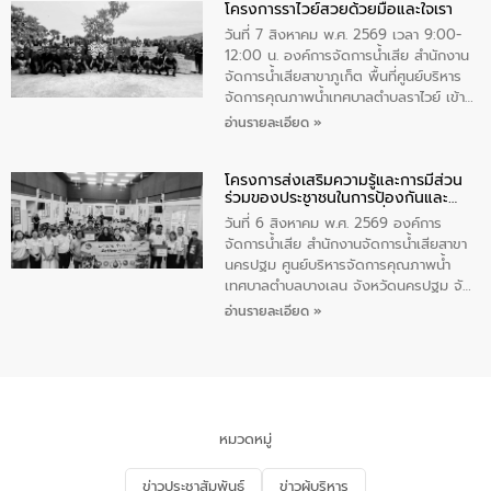
โครงการราไวย์สวยด้วยมือและใจเรา
ทองคำและประกาศเกียรติคุณให้แก่ กำนัน
ผู้ใหญ่บ้านยอดเยี่ยม พร้อมกล่าวชื่นชม ให้
วันที่ 7 สิงหาคม พ.ศ. 2569 เวลา 9:00-
โอวาท และมอบนโยบาย
12:00 น. องค์การจัดการน้ำเสีย สำนักงาน
จัดการน้ำเสียสาขาภูเก็ต พื้นที่ศูนย์บริหาร
จัดการคุณภาพน้ำเทศบาลตำบลราไวย์ เข้า
ร่วมโครงการราไวย์สวยด้วยมือและใจเรา
อ่านรายละเอียด »
โดยมีนายเทมส์ ไกรทัศน์ นายกเทศมนตรี
ตำบลราไวย์ เจ้าหน้าที่เทศบาล ชาวบ้าน
โครงการส่งเสริมความรู้และการมีส่วน
ประชาชน ตัวแทนจากโรงแรมต่างๆ ในเขต
ร่วมของประชาชนในการป้องกันและ
เทศบาลตำบลราไวย์ ศูนย์บริหารจัดการ
แก้ไขปัญหาน้ำเสียอย่างยั่งยืน
คุณภาพน้ำเทศบาลตำบลราไวย์ นำโดยนาย
วันที่ 6 สิงหาคม พ.ศ. 2569 องค์การ
น้อย แก้วเศษ ผู้จัดการสำนักงานจัดการน้ำ
จัดการน้ำเสีย สำนักงานจัดการน้ำเสียสาขา
เสียสาขาภูเก็ต พร้อมด้วยเจ้าหน้าที่ จำนวน
นครปฐม ศูนย์บริหารจัดการคุณภาพน้ำ
5 คน ร่วมทำกิจกรรม ทำความสะอาด
เทศบาลตำบลบางเลน จังหวัดนครปฐม จัด
ชายหาดและแหล่งท่องเที่ยว ณ บริเวณ
กิจกรรมภายใต้โครงการส่งเสริมความรู้และ
อ่านรายละเอียด »
แหลมพรหมเทพ หมู่ที่ 6 ตำบลราไวย์
การมีส่วนร่วมของประชาชนในการป้องกัน
อำเภอเมือง จังหวัดภูเก็ต
และแก้ไขปัญหาน้ำเสียอย่างยั่งยืน ตาม
นโยบาย “มหาดไทย ทำ ทัน ที Action 5
PLUS” โดยจัดอบรมให้ความรู้แก่ประชาชน
และนักเรียน เพื่อส่งเสริมความรู้ด้านการ
จัดการน้ำเสียและสร้างจิตสำนึกในการ
หมวดหมู่
อนุรักษ์สิ่งแวดล้อม ในหัวข้อ “น้ำเสียชุมชน
และการบำบัดน้ำเสียเบื้องต้น” โดยให้ความรู้
ข่าวประชาสัมพันธ์
ข่าวผู้บริหาร