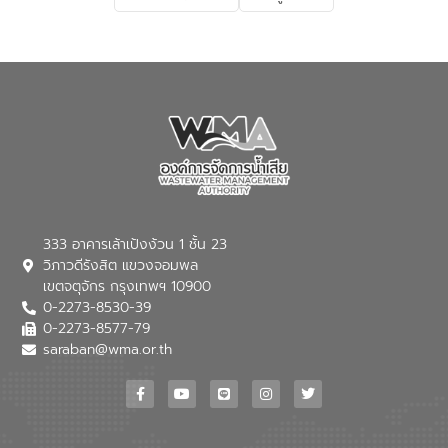
เกี่ยวกับสาเหตุและผลกระทบของน้ำเสีย
แนวทางการลดการเกิดน้ำเสียจากแหล่ง
กำเนิด การบำบัดน้ำเสียเบื้องต้นในครัวเรือน
ณ เทศบาลตำบลบางเลน จังหวัดนครปฐม
333 อาคารเล้าเป้งง้วน 1 ชั้น 23
วิภาวดีรังสิต แขวงจอมพล
เขตจตุจักร กรุงเทพฯ 10900
0-2273-8530-39
0-2273-8577-79
saraban@wma.or.th