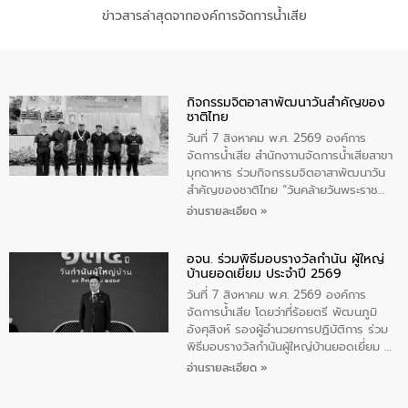
ข่าวสารล่าสุดจากองค์การจัดการน้ำเสีย
กิจกรรมจิตอาสาพัฒนาวันสําคัญของ
ชาติไทย
วันที่ 7 สิงหาคม พ.ศ. 2569 องค์การ
จัดการน้ำเสีย สำนักงาานจัดการน้ำเสียสาขา
มุกดาหาร ร่วมกิจกรรมจิตอาสาพัฒนาวัน
สําคัญของชาติไทย “วันคล้ายวันพระราช
สมภพ สมเด็จพระนางเจ้าสิริกิติ์พระบรม
อ่านรายละเอียด »
ราชินีนาถ พระบรมราชชนนีพันปีหลวง และ
วันแม่แห่งชาติ 12 สิงหาคม” โดยมีนายชลิต
อจน. ร่วมพิธีมอบรางวัลกำนัน ผู้ใหญ่
ทิพย์คำ รองผู้ว่าราชการจังหวัดมุกดาหาร
บ้านยอดเยี่ยม ประจำปี 2569
เป็นประธานในพิธี ณ เรือนจําชั่วคราวนาโสก
ตําบลนาโสก อําเภอเมืองมุกดาหาร จังหวัด
วันที่ 7 สิงหาคม พ.ศ. 2569 องค์การ
มุกดาหาร โดยในกิจกรรมได้ร่วมปลูกป่า และ
จัดการน้ำเสีย โดยว่าที่ร้อยตรี พัฒนภูมิ
ทําความสะอาดภายในบริเวณ จัดกิจกรรม
อังศุสิงห์ รองผู้อำนวยการปฏิบัติการ ร่วม
เพื่อถวายเป็นพระราชกุศล สมเด็จพระนาง
พิธีมอบรางวัลกำนันผู้ใหญ่บ้านยอดเยี่ยม ณ
เจ้าสิริกิติ์พระบรมราชินีนาถ พระบรมราช
ทำเนียบรัฐบาล โดยมีนายอนุทิน ชาญวีรกูล
อ่านรายละเอียด »
ชนนีพันปีหลวง พร้อมถวายสัจปฏิญาณ
นายกรัฐมนตรีและรัฐมนตรีว่าการกระทรวง
ทำความดีด้วยหัวใจ
มหาดไทย เป็นประธานมอบรางวัลแหนบ