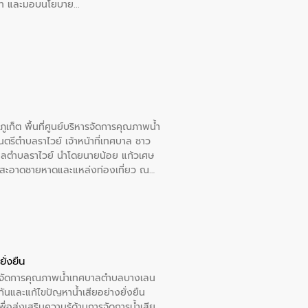
อวาท และมอบนโยบาย
เก็ต พื้นที่ศูนย์บริหารจัดการคุณภาพน้ำ
รีตำบลราไวย์ เจ้าหน้าที่เทศบาล ชาว
าลตำบลราไวย์ นำโดยนายน้อย แก้วเศษ
วามสะอาดชายหาดและแหล่งท่องเที่ยว ณ
ั่งยืน
หารจัดการคุณภาพน้ำเทศบาลตำบลบางเลน
นและแก้ไขปัญหาน้ำเสียอย่างยั่งยืน
อส่งเสริมความรู้ด้านการจัดการน้ำเสีย