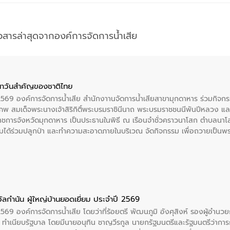
าวสารล่าสุดจากองค์การจัดการน้ำเสีย
าวันสําคัญของชาติไทย
 2569 องค์การจัดการน้ำเสีย สำนักงาานจัดการน้ำเสียสาขามุกดาหาร ร่วมกิ
พ สมเด็จพระนางเจ้าสิริกิติ์พระบรมราชินีนาถ พระบรมราชชนนีพันปีหลวง แล
าราชการจังหวัดมุกดาหาร เป็นประธานในพิธี ณ เรือนจําชั่วคราวนาโสก ตําบลนาโ
ได้ร่วมปลูกป่า และทําความสะอาดภายในบริเวณ จัดกิจกรรม เพื่อถวายเป็นพระร
บรมราชชนนีพันปีหลวง พร้อมถวายสัจปฏิญาณ ทำความดีด้วยหัวใจ
ัลกำนัน ผู้ใหญ่บ้านยอดเยี่ยม ประจำปี 2569
2569 องค์การจัดการน้ำเสีย โดยว่าที่ร้อยตรี พัฒนภูมิ อังศุสิงห์ รองผู้อำนว
 ณ ทำเนียบรัฐบาล โดยมีนายอนุทิน ชาญวีรกูล นายกรัฐมนตรีและรัฐมนตรีว่า