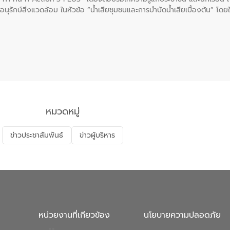
นุรักษ์สิ่งแวดล้อม ในหัวข้อ “น้ำเสียชุมชนและการบำบัดน้ำเสียเบื้องต้น” โดย
ลดการเกิดน้ำเสียจากแหล่งกำเนิด การบำบัดน้ำเสียเบื้องต้นในครัวเรือน 
หมวดหมู่
ข่าวประชาสัมพันธ์
ข่าวผู้บริหาร
หน่วยงานที่เกียวข้อง
นโยบายความปลอดภัย