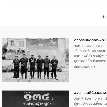
ข่
กิจกรรมจิตอาสาพัฒน
วันที่ 7 สิงหาคม พ.ศ.
“วันคล้ายวันพระราชสมภ
ชลิต ทิพย์คำ รองผู้ว่
มุกดาหาร โดยในกิจกรรม
พระบรมราชินีนาถ พระ
อ่านรายละเอียด »
อจน. ร่วมพิธีมอบรางว
วันที่ 7 สิงหาคม พ.ศ. 
ผู้ใหญ่บ้านยอดเยี่ยม