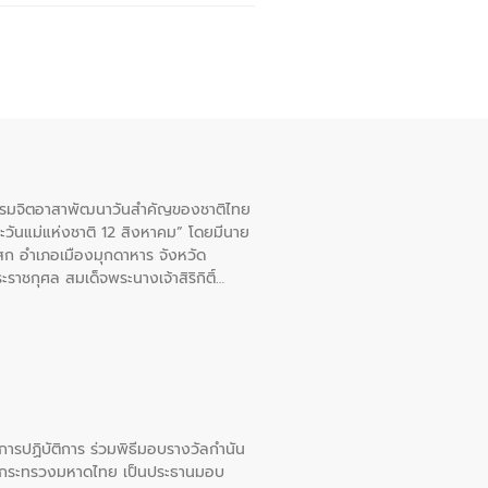
จกรรมจิตอาสาพัฒนาวันสําคัญของชาติไทย
ะวันแม่แห่งชาติ 12 สิงหาคม” โดยมีนาย
สก อําเภอเมืองมุกดาหาร จังหวัด
าชกุศล สมเด็จพระนางเจ้าสิริกิติ์
ยการปฏิบัติการ ร่วมพิธีมอบรางวัลกำนัน
การกระทรวงมหาดไทย เป็นประธานมอบ