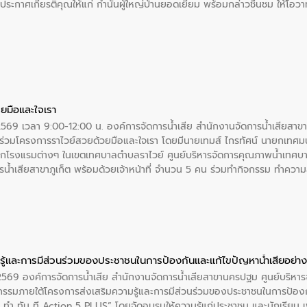
ะกาศเกียรติคุณให้แก่ กำนันผู้ใหญ่บ้านยอดเยี่ยม พร้อมกล่าวชื่นชม ให้โ
ยมือและใจเรา
2569 เวลา 9:00-12:00 น. องค์การจัดการน้ำเสีย สำนักงานจัดการน้ำเสียสาขาภู
ร่วมโครงการราไวย์สวยด้วยมือและใจเรา โดยมีนายเทมส์ ไกรทัศน์ นายกเทศมนต
กโรงแรมต่างๆ ในเขตเทศบาลตำบลราไวย์ ศูนย์บริหารจัดการคุณภาพน้ำเทศบ
ารน้ำเสียสาขาภูเก็ต พร้อมด้วยเจ้าหน้าที่ จำนวน 5 คน ร่วมทำกิจกรรม ทำค
่ที่ 6 ตำบลราไวย์ อำเภอเมือง จังหวัดภูเก็ต
ู้และการมีส่วนร่วมของประชาชนในการป้องกันและแก้ไขปัญหาน้ำเสียอย่างย
. 2569 องค์การจัดการน้ำเสีย สำนักงานจัดการน้ำเสียสาขานครปฐม ศูนย์บริ
รรมภายใต้โครงการส่งเสริมความรู้และการมีส่วนร่วมของประชาชนในการป้องกั
 ทัน ที Action 5 PLUS” โดยจัดอบรมให้ความรู้แก่ประชาชน และนักเรียน เพื่