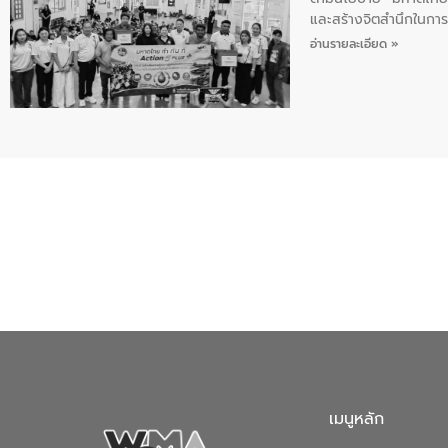
และสร้างจิตสำนึกในการอ
ของน้ำเสีย แนวทางการ
อ่านรายละเอียด »
เมนูหลัก