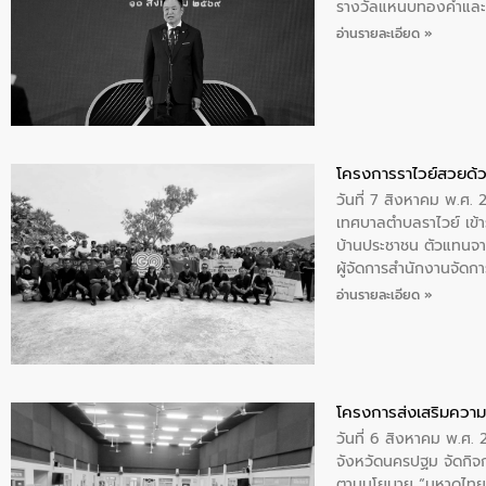
รางวัลแหนบทองคำและปร
อ่านรายละเอียด »
โครงการราไวย์สวยด้ว
วันที่ 7 สิงหาคม พ.ศ. 
เทศบาลตำบลราไวย์ เข้า
บ้านประชาชน ตัวแทนจา
ผู้จัดการสำนักงานจัดก
บริเวณแหลมพรหมเทพ หมู
อ่านรายละเอียด »
โครงการส่งเสริมความร
วันที่ 6 สิงหาคม พ.ศ
จังหวัดนครปฐม จัดกิจก
ตามนโยบาย “มหาดไทย ทำ