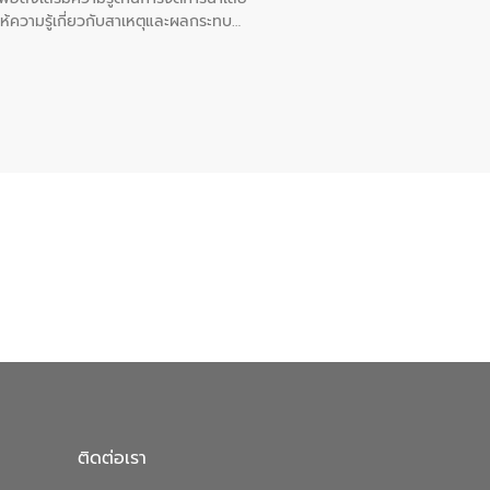
ให้ความรู้เกี่ยวกับสาเหตุและผลกระทบ
ณ เทศบาลตำบลบางเลน จังหวัดนครปฐม
ติดต่อเรา