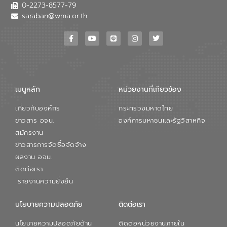
เสียเมื่อผสานกับความเชี่ยวชาญของอีสท์
0-2273-8577-79
วอเตอร์ จะช่วยขับเคลื่อนการศึกษาทั้งในมิติ
saraban@wma.or.th
ทางเทคนิคและความคุ้มค่าทางเศรษฐกิจ
เพื่อสนับสนุนการพัฒนาเมืองอย่างยั่งยืน
ขณะที่ นายบดินทร์ อุดล กรรมการผู้อำนวย
การใหญ่ อีสท์ วอเตอร์ ย้ำว่า การบริหาร
จัดการน้ำยุคใหม่ต้องมุ่งเน้นความคุ้มค่า
ตลอดระบบ โดยการนำน้ำบำบัดกลับมาใช้ใหม่
จะช่วยลดการพึ่งพาน้ำธรรมชาติและสร้าง
เมนูหลัก
หน่วยงานที่เกียวข้อง
สมดุลทางเศรษฐกิจและสิ่งแวดล้อมได้อย่าง
เป็นรูปธรรม ความร่วมมือระหว่างภาครัฐและ
เกี่ยวกับองค์กร
กระทรวงมหาดไทย
ภาคเอกชนในครั้งนี้ นับเป็นก้าวสำคัญของ
องค์การจัดการน้ำเสีย (อจน.) ในการร่วมวาง
ข่าวสาร อจน.
องค์การมหาชนและรัฐวิสาหกิจ
รากฐานโครงสร้างพื้นฐานด้านน้ำของ
สมัครงาน
ประเทศ เพื่อยกระดับประสิทธิภาพการใช้
ข่าวสารการจัดซื้อจัดจ้าง
ทรัพยากรน้ำให้เกิดประโยชน์สูงสุดและเป็นไป
ผลงาน อจน.
ตามมาตรฐานสากล
ติดต่อเรา
รายงานความยั่งยืน
นโยบายความปลอดภัย
ติดต่อเรา
นโยบายความปลอดภัยด้าน
ติดต่อหน่วยงานภายใน