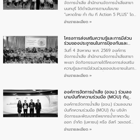
ประชาชนในพื้นที่เทศบาลตำบลวัดสิงก์ที่มี
จัดการน้ำเสีย สำนักงานจัดการน้ำเสียสาขา
ส่วนได้ส่วนเสียในโครงก่อสร้างศูนย์บริหาร
นนทบุรี ได้ดำเนินการตามนโยบาย
จัดการคุณภาพน้ำเทศบาลตำบลวัดสิงห์
“มหาดไทย ทำ ทัน ที Action 5 PLUS” โดย
จังหวัดชัยนาท ให้การต้อนรับ
จัดโครงการส่งเสริมความรู้และการมีส่วน
อ่านรายละเอียด »
ร่วมของประชาชนในการป้องกันและแก้ไข
ปัญหาน้ำเสียอย่างยั่งยืน ภายใต้กิจกรรม
โครงการส่งเสริมความรู้และการมีส่วน
“ชุมชนร่วมใจ น้ำใสยั่งยืน” ได้บรรยายให้
ร่วมของประชาชนในการป้องกันและ
ความรู้เกี่ยวกับการจัดการน้ำเสียและการใช้
แก้ไขปัญหาน้ำเสียอย่างยั่งยืน
ถังดักไขมันให้แก่นักเรียนโรงเรียนวัดบ่อ
วันที่ 4 สิงหาคม พ.ศ. 2569 องค์การ
(นันทวิทยา) เทศบาลนครปากเกร็ด อำเภอ
จัดการน้ำเสีย สำนักงานจัดการน้ำเสียสาขา
ปากเกร็ด จังหวัดนนทบุรี จำนวน 30 คน
พะเยา จัดกิจกรรมภายใต้โครงการส่งเสริม
ความรู้และการมีส่วนร่วมของประชาชนในการ
ป้องกันและแก้ไขปัญหาน้ำเสียอย่างยั่งยืน
อ่านรายละเอียด »
ตามนโยบาย “มหาดไทย ทำทันที Action 5
Plus” โดยจัดอบรมให้ความรู้เรื่องน้ำเสีย
องค์การจัดการน้ำเสีย (อจน.) ร่วมลง
ชุมชนและการบำบัดน้ำเสียเบื้องต้น ให้กับ
นามบันทึกความร่วมมือ (MOU) กับ
นักเรียนชั้นประถมศึกษาปีที่ 5 โรงเรียน
บริษัท จัดการและพัฒนาทรัพยากรน้ำ
เทศบาล 1 (พะเยาประชานุกูล) จำนวน 30
องค์การจัดการน้ำเสีย (อจน.) ร่วมลงนาม
ภาคตะวันออก จำกัด (มหาชน) หรือ อีส
คน
บันทึกความร่วมมือ (MOU) กับ บริษัท
ท์ วอเตอร์
จัดการและพัฒนาทรัพยากรน้ำภาคตะวัน
ออก จำกัด (มหาชน) หรือ อีสท์ วอเตอร์
เมื่อวันอังคารที่ 4 สิงหาคม 2569 ณ ห้อง
อ่านรายละเอียด »
อเนกประสงค์ ชั้น 22 อาคารอีสท์วอเตอร์
ในหัวข้อ “การร่วมศึกษาแนวทางการบริหาร