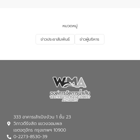
จัดการน้ำเสียและการนำน้ำกลับมาใช้ประโยชน์
ของประเทศไทย” เพื่อยกระดับการบริหาร
จัดการทรัพยากรน้ำ เสริมสร้างความมั่นคง
ด้านน้ำของประเทศ และเตรียมความพร้อม
หมวดหมู่
รองรับการเติบโตของเมือง รวมถึงการ
ลงทุนในอุตสาหกรรมแห่งอนาคต ตลอดจน
ข่าวประชาสัมพันธ์
ข่าวผู้บริหาร
มุ่งตอบโจทย์ความท้าทายจากวิกฤตการ
เปลี่ยนแปลงสภาพภูมิอากาศและความเสี่ยง
ภัยแล้งในระยะยาว การประสานความร่วมมือ
ในครั้งนี้เป็นการดึงจุดแข็งและความ
เชี่ยวชาญด้านระบบบำบัดน้ำเสียที่เป็นมิตร
ต่อสิ่งแวดล้อมของ องค์การจัดการน้ำเสีย
(อจน.) มาผสานกับประสบการณ์และ
เทคโนโลยีโครงข่ายน้ำครบวงจรในพื้นที่ EEC
ของอีสท์ วอเตอร์ เพื่อร่วมกันศึกษา
เทคโนโลยีการปรับปรุงคุณภาพน้ำ (Water
Reuse) และพัฒนารูปแบบการดำเนินงาน
ร่วมกับท้องถิ่นให้เกิดระบบบริหารจัดการน้ำ
อย่างเป็นรูปธรรม เพื่อรองรับความต้องการ
333 อาคารเล้าเป้งง้วน 1 ชั้น 23
ใช้น้ำที่พุ่งสูงขึ้นจากการขยายตัวของ
วิภาวดีรังสิต แขวงจอมพล
อุตสาหกรรม นายชีระ วงศบูรณะ ผู้อำนวย
เขตจตุจักร กรุงเทพฯ 10900
การองค์การจัดการน้ำเสีย กล่าวถึงภารกิจ
0-2273-8530-39
หลักของ อจน. ในการพัฒนาระบบบำบัดน้ำ