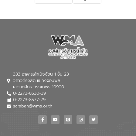
เกี่ยวกับสาเหตุและผลกระทบของน้ำเสีย
แนวทางการลดการเกิดน้ำเสียจากแหล่ง
กำเนิด การบำบัดน้ำเสียเบื้องต้นในครัวเรือน
ณ เทศบาลตำบลบางเลน จังหวัดนครปฐม
333 อาคารเล้าเป้งง้วน 1 ชั้น 23
วิภาวดีรังสิต แขวงจอมพล
เขตจตุจักร กรุงเทพฯ 10900
0-2273-8530-39
0-2273-8577-79
saraban@wma.or.th