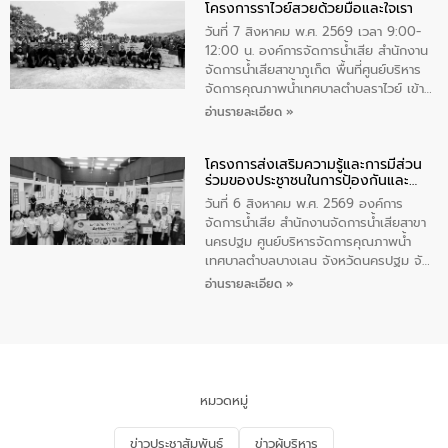
โครงการราไวย์สวยด้วยมือและใจเรา
ทองคำและประกาศเกียรติคุณให้แก่ กำนัน
ผู้ใหญ่บ้านยอดเยี่ยม พร้อมกล่าวชื่นชม ให้
วันที่ 7 สิงหาคม พ.ศ. 2569 เวลา 9:00-
โอวาท และมอบนโยบาย
12:00 น. องค์การจัดการน้ำเสีย สำนักงาน
จัดการน้ำเสียสาขาภูเก็ต พื้นที่ศูนย์บริหาร
จัดการคุณภาพน้ำเทศบาลตำบลราไวย์ เข้า
ร่วมโครงการราไวย์สวยด้วยมือและใจเรา
อ่านรายละเอียด »
โดยมีนายเทมส์ ไกรทัศน์ นายกเทศมนตรี
ตำบลราไวย์ เจ้าหน้าที่เทศบาล ชาวบ้าน
โครงการส่งเสริมความรู้และการมีส่วน
ประชาชน ตัวแทนจากโรงแรมต่างๆ ในเขต
ร่วมของประชาชนในการป้องกันและ
เทศบาลตำบลราไวย์ ศูนย์บริหารจัดการ
แก้ไขปัญหาน้ำเสียอย่างยั่งยืน
คุณภาพน้ำเทศบาลตำบลราไวย์ นำโดยนาย
วันที่ 6 สิงหาคม พ.ศ. 2569 องค์การ
น้อย แก้วเศษ ผู้จัดการสำนักงานจัดการน้ำ
จัดการน้ำเสีย สำนักงานจัดการน้ำเสียสาขา
เสียสาขาภูเก็ต พร้อมด้วยเจ้าหน้าที่ จำนวน
นครปฐม ศูนย์บริหารจัดการคุณภาพน้ำ
5 คน ร่วมทำกิจกรรม ทำความสะอาด
เทศบาลตำบลบางเลน จังหวัดนครปฐม จัด
ชายหาดและแหล่งท่องเที่ยว ณ บริเวณ
กิจกรรมภายใต้โครงการส่งเสริมความรู้และ
อ่านรายละเอียด »
แหลมพรหมเทพ หมู่ที่ 6 ตำบลราไวย์
การมีส่วนร่วมของประชาชนในการป้องกัน
อำเภอเมือง จังหวัดภูเก็ต
และแก้ไขปัญหาน้ำเสียอย่างยั่งยืน ตาม
นโยบาย “มหาดไทย ทำ ทัน ที Action 5
PLUS” โดยจัดอบรมให้ความรู้แก่ประชาชน
และนักเรียน เพื่อส่งเสริมความรู้ด้านการ
จัดการน้ำเสียและสร้างจิตสำนึกในการ
หมวดหมู่
อนุรักษ์สิ่งแวดล้อม ในหัวข้อ “น้ำเสียชุมชน
และการบำบัดน้ำเสียเบื้องต้น” โดยให้ความรู้
ข่าวประชาสัมพันธ์
ข่าวผู้บริหาร