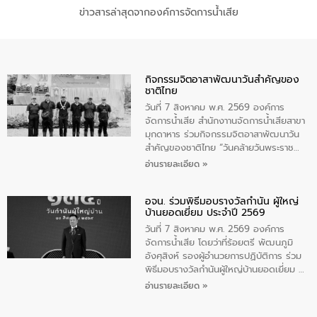
ข่าวสารล่าสุดจากองค์การจัดการน้ำเสีย
กิจกรรมจิตอาสาพัฒนาวันสําคัญของ
ชาติไทย
วันที่ 7 สิงหาคม พ.ศ. 2569 องค์การ
จัดการน้ำเสีย สำนักงาานจัดการน้ำเสียสาขา
มุกดาหาร ร่วมกิจกรรมจิตอาสาพัฒนาวัน
สําคัญของชาติไทย “วันคล้ายวันพระราช
สมภพ สมเด็จพระนางเจ้าสิริกิติ์พระบรม
อ่านรายละเอียด »
ราชินีนาถ พระบรมราชชนนีพันปีหลวง และ
วันแม่แห่งชาติ 12 สิงหาคม” โดยมีนายชลิต
อจน. ร่วมพิธีมอบรางวัลกำนัน ผู้ใหญ่
ทิพย์คำ รองผู้ว่าราชการจังหวัดมุกดาหาร
บ้านยอดเยี่ยม ประจำปี 2569
เป็นประธานในพิธี ณ เรือนจําชั่วคราวนาโสก
ตําบลนาโสก อําเภอเมืองมุกดาหาร จังหวัด
วันที่ 7 สิงหาคม พ.ศ. 2569 องค์การ
มุกดาหาร โดยในกิจกรรมได้ร่วมปลูกป่า และ
จัดการน้ำเสีย โดยว่าที่ร้อยตรี พัฒนภูมิ
ทําความสะอาดภายในบริเวณ จัดกิจกรรม
อังศุสิงห์ รองผู้อำนวยการปฏิบัติการ ร่วม
เพื่อถวายเป็นพระราชกุศล สมเด็จพระนาง
พิธีมอบรางวัลกำนันผู้ใหญ่บ้านยอดเยี่ยม ณ
เจ้าสิริกิติ์พระบรมราชินีนาถ พระบรมราช
ทำเนียบรัฐบาล โดยมีนายอนุทิน ชาญวีรกูล
อ่านรายละเอียด »
ชนนีพันปีหลวง พร้อมถวายสัจปฏิญาณ
นายกรัฐมนตรีและรัฐมนตรีว่าการกระทรวง
ทำความดีด้วยหัวใจ
มหาดไทย เป็นประธานมอบรางวัลแหนบ