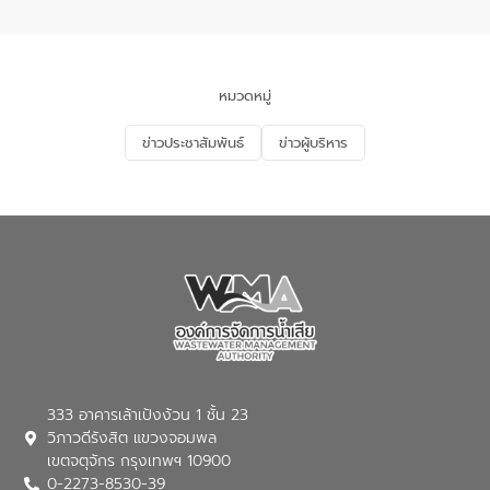
อำเภอเมือง จังหวัดภูเก็ต
และแก้ไขปัญหาน้ำเสียอย่างยั่งยืน ตาม
นโยบาย “มหาดไทย ทำ ทัน ที Action 5
PLUS” โดยจัดอบรมให้ความรู้แก่ประชาชน
และนักเรียน เพื่อส่งเสริมความรู้ด้านการ
จัดการน้ำเสียและสร้างจิตสำนึกในการ
หมวดหมู่
อนุรักษ์สิ่งแวดล้อม ในหัวข้อ “น้ำเสียชุมชน
และการบำบัดน้ำเสียเบื้องต้น” โดยให้ความรู้
ข่าวประชาสัมพันธ์
ข่าวผู้บริหาร
เกี่ยวกับสาเหตุและผลกระทบของน้ำเสีย
แนวทางการลดการเกิดน้ำเสียจากแหล่ง
กำเนิด การบำบัดน้ำเสียเบื้องต้นในครัวเรือน
ณ เทศบาลตำบลบางเลน จังหวัดนครปฐม
333 อาคารเล้าเป้งง้วน 1 ชั้น 23
วิภาวดีรังสิต แขวงจอมพล
เขตจตุจักร กรุงเทพฯ 10900
0-2273-8530-39