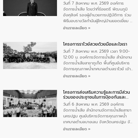
ตําบลนาโสก อําเภอเมืองมุกดาหาร จังหวัด
วันที่ 7 สิงหาคม พ.ศ. 2569 องค์การ
มุกดาหาร โดยในกิจกรรมได้ร่วมปลูกป่า และ
จัดการน้ำเสีย โดยว่าที่ร้อยตรี พัฒนภูมิ
ทําความสะอาดภายในบริเวณ จัดกิจกรรม
อังศุสิงห์ รองผู้อำนวยการปฏิบัติการ ร่วม
เพื่อถวายเป็นพระราชกุศล สมเด็จพระนาง
พิธีมอบรางวัลกำนันผู้ใหญ่บ้านยอดเยี่ยม ณ
เจ้าสิริกิติ์พระบรมราชินีนาถ พระบรมราช
ทำเนียบรัฐบาล โดยมีนายอนุทิน ชาญวีรกูล
อ่านรายละเอียด »
ชนนีพันปีหลวง พร้อมถวายสัจปฏิญาณ
นายกรัฐมนตรีและรัฐมนตรีว่าการกระทรวง
ทำความดีด้วยหัวใจ
มหาดไทย เป็นประธานมอบรางวัลแหนบ
โครงการราไวย์สวยด้วยมือและใจเรา
ทองคำและประกาศเกียรติคุณให้แก่ กำนัน
ผู้ใหญ่บ้านยอดเยี่ยม พร้อมกล่าวชื่นชม ให้
วันที่ 7 สิงหาคม พ.ศ. 2569 เวลา 9:00-
โอวาท และมอบนโยบาย
12:00 น. องค์การจัดการน้ำเสีย สำนักงาน
จัดการน้ำเสียสาขาภูเก็ต พื้นที่ศูนย์บริหาร
จัดการคุณภาพน้ำเทศบาลตำบลราไวย์ เข้า
ร่วมโครงการราไวย์สวยด้วยมือและใจเรา
อ่านรายละเอียด »
โดยมีนายเทมส์ ไกรทัศน์ นายกเทศมนตรี
ตำบลราไวย์ เจ้าหน้าที่เทศบาล ชาวบ้าน
โครงการส่งเสริมความรู้และการมีส่วน
ประชาชน ตัวแทนจากโรงแรมต่างๆ ในเขต
ร่วมของประชาชนในการป้องกันและ
เทศบาลตำบลราไวย์ ศูนย์บริหารจัดการ
แก้ไขปัญหาน้ำเสียอย่างยั่งยืน
คุณภาพน้ำเทศบาลตำบลราไวย์ นำโดยนาย
วันที่ 6 สิงหาคม พ.ศ. 2569 องค์การ
น้อย แก้วเศษ ผู้จัดการสำนักงานจัดการน้ำ
จัดการน้ำเสีย สำนักงานจัดการน้ำเสียสาขา
เสียสาขาภูเก็ต พร้อมด้วยเจ้าหน้าที่ จำนวน
นครปฐม ศูนย์บริหารจัดการคุณภาพน้ำ
5 คน ร่วมทำกิจกรรม ทำความสะอาด
เทศบาลตำบลบางเลน จังหวัดนครปฐม จัด
ชายหาดและแหล่งท่องเที่ยว ณ บริเวณ
กิจกรรมภายใต้โครงการส่งเสริมความรู้และ
อ่านรายละเอียด »
แหลมพรหมเทพ หมู่ที่ 6 ตำบลราไวย์
การมีส่วนร่วมของประชาชนในการป้องกัน