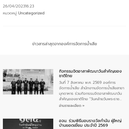
26/04/2023
16:23
หมวดหมู่
Uncategorized
ข่าวสารล่าสุดจากองค์การจัดการน้ำเสีย
กิจกรรมจิตอาสาพัฒนาวันสําคัญของ
ชาติไทย
วันที่ 7 สิงหาคม พ.ศ. 2569 องค์การ
จัดการน้ำเสีย สำนักงาานจัดการน้ำเสียสาขา
มุกดาหาร ร่วมกิจกรรมจิตอาสาพัฒนาวัน
สําคัญของชาติไทย “วันคล้ายวันพระราช
สมภพ สมเด็จพระนางเจ้าสิริกิติ์พระบรม
อ่านรายละเอียด »
ราชินีนาถ พระบรมราชชนนีพันปีหลวง และ
วันแม่แห่งชาติ 12 สิงหาคม” โดยมีนายชลิต
อจน. ร่วมพิธีมอบรางวัลกำนัน ผู้ใหญ่
ทิพย์คำ รองผู้ว่าราชการจังหวัดมุกดาหาร
บ้านยอดเยี่ยม ประจำปี 2569
เป็นประธานในพิธี ณ เรือนจําชั่วคราวนาโสก