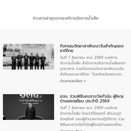
ข่าวสารล่าสุดจากองค์การจัดการน้ำเสีย
กิจกรรมจิตอาสาพัฒนาวันสําคัญของ
ชาติไทย
วันที่ 7 สิงหาคม พ.ศ. 2569 องค์การ
จัดการน้ำเสีย สำนักงาานจัดการน้ำเสียสาขา
มุกดาหาร ร่วมกิจกรรมจิตอาสาพัฒนาวัน
สําคัญของชาติไทย “วันคล้ายวันพระราช
สมภพ สมเด็จพระนางเจ้าสิริกิติ์พระบรม
อ่านรายละเอียด »
ราชินีนาถ พระบรมราชชนนีพันปีหลวง และ
วันแม่แห่งชาติ 12 สิงหาคม” โดยมีนายชลิต
อจน. ร่วมพิธีมอบรางวัลกำนัน ผู้ใหญ่
ทิพย์คำ รองผู้ว่าราชการจังหวัดมุกดาหาร
บ้านยอดเยี่ยม ประจำปี 2569
เป็นประธานในพิธี ณ เรือนจําชั่วคราวนาโสก
ตําบลนาโสก อําเภอเมืองมุกดาหาร จังหวัด
วันที่ 7 สิงหาคม พ.ศ. 2569 องค์การ
มุกดาหาร โดยในกิจกรรมได้ร่วมปลูกป่า และ
จัดการน้ำเสีย โดยว่าที่ร้อยตรี พัฒนภูมิ
ทําความสะอาดภายในบริเวณ จัดกิจกรรม
อังศุสิงห์ รองผู้อำนวยการปฏิบัติการ ร่วม
เพื่อถวายเป็นพระราชกุศล สมเด็จพระนาง
พิธีมอบรางวัลกำนันผู้ใหญ่บ้านยอดเยี่ยม ณ
เจ้าสิริกิติ์พระบรมราชินีนาถ พระบรมราช
ทำเนียบรัฐบาล โดยมีนายอนุทิน ชาญวีรกูล