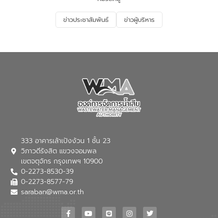
อนุรักษ์สิ่งแวดล้อม ในหัวข้อ “น้ำเสียชุมชน
และการบำบัดน้ำเสียเบื้องต้น” โดยให้ความรู้
ข่าวประชาสัมพันธ์
ข่าวผู้บริหาร
เกี่ยวกับสาเหตุและผลกระทบของน้ำเสีย
แนวทางการลดการเกิดน้ำเสียจากแหล่ง
กำเนิด การบำบัดน้ำเสียเบื้องต้นในครัวเรือน
ณ เทศบาลตำบลบางเลน จังหวัดนครปฐม
333 อาคารเล้าเป้งง้วน 1 ชั้น 23
วิภาวดีรังสิต แขวงจอมพล
เขตจตุจักร กรุงเทพฯ 10900
0-2273-8530-39
0-2273-8577-79
saraban@wma.or.th