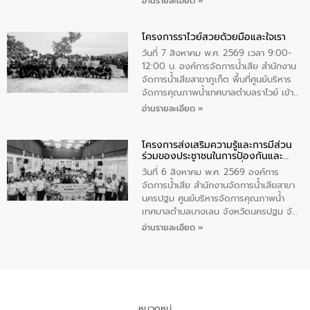
อ่านรายละเอียด »
ชนนีพันปีหลวง พร้อมถวายสัจปฏิญาณ
นายกรัฐมนตรีและรัฐมนตรีว่าการกระทรวง
ทำความดีด้วยหัวใจ
มหาดไทย เป็นประธานมอบรางวัลแหนบ
โครงการราไวย์สวยด้วยมือและใจเรา
ทองคำและประกาศเกียรติคุณให้แก่ กำนัน
ผู้ใหญ่บ้านยอดเยี่ยม พร้อมกล่าวชื่นชม ให้
วันที่ 7 สิงหาคม พ.ศ. 2569 เวลา 9:00-
โอวาท และมอบนโยบาย
12:00 น. องค์การจัดการน้ำเสีย สำนักงาน
จัดการน้ำเสียสาขาภูเก็ต พื้นที่ศูนย์บริหาร
จัดการคุณภาพน้ำเทศบาลตำบลราไวย์ เข้า
ร่วมโครงการราไวย์สวยด้วยมือและใจเรา
อ่านรายละเอียด »
โดยมีนายเทมส์ ไกรทัศน์ นายกเทศมนตรี
ตำบลราไวย์ เจ้าหน้าที่เทศบาล ชาวบ้าน
โครงการส่งเสริมความรู้และการมีส่วน
ประชาชน ตัวแทนจากโรงแรมต่างๆ ในเขต
ร่วมของประชาชนในการป้องกันและ
เทศบาลตำบลราไวย์ ศูนย์บริหารจัดการ
แก้ไขปัญหาน้ำเสียอย่างยั่งยืน
คุณภาพน้ำเทศบาลตำบลราไวย์ นำโดยนาย
วันที่ 6 สิงหาคม พ.ศ. 2569 องค์การ
น้อย แก้วเศษ ผู้จัดการสำนักงานจัดการน้ำ
จัดการน้ำเสีย สำนักงานจัดการน้ำเสียสาขา
เสียสาขาภูเก็ต พร้อมด้วยเจ้าหน้าที่ จำนวน
นครปฐม ศูนย์บริหารจัดการคุณภาพน้ำ
5 คน ร่วมทำกิจกรรม ทำความสะอาด
เทศบาลตำบลบางเลน จังหวัดนครปฐม จัด
ชายหาดและแหล่งท่องเที่ยว ณ บริเวณ
กิจกรรมภายใต้โครงการส่งเสริมความรู้และ
อ่านรายละเอียด »
แหลมพรหมเทพ หมู่ที่ 6 ตำบลราไวย์
การมีส่วนร่วมของประชาชนในการป้องกัน
อำเภอเมือง จังหวัดภูเก็ต
และแก้ไขปัญหาน้ำเสียอย่างยั่งยืน ตาม
นโยบาย “มหาดไทย ทำ ทัน ที Action 5
PLUS” โดยจัดอบรมให้ความรู้แก่ประชาชน
และนักเรียน เพื่อส่งเสริมความรู้ด้านการ
จัดการน้ำเสียและสร้างจิตสำนึกในการ
หมวดหมู่