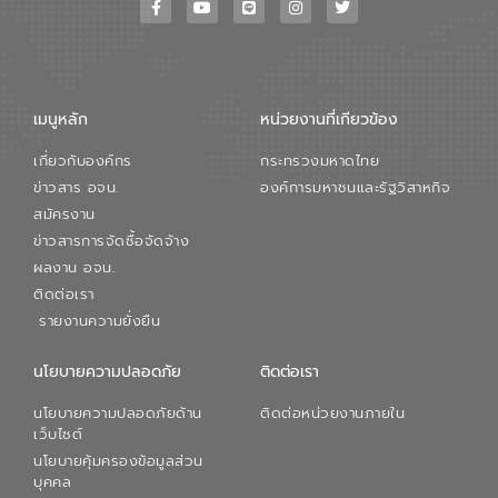
ขณะที่ นายบดินทร์ อุดล กรรมการผู้อำนวย
การใหญ่ อีสท์ วอเตอร์ ย้ำว่า การบริหาร
จัดการน้ำยุคใหม่ต้องมุ่งเน้นความคุ้มค่า
ตลอดระบบ โดยการนำน้ำบำบัดกลับมาใช้ใหม่
จะช่วยลดการพึ่งพาน้ำธรรมชาติและสร้าง
เมนูหลัก
หน่วยงานที่เกียวข้อง
สมดุลทางเศรษฐกิจและสิ่งแวดล้อมได้อย่าง
เป็นรูปธรรม ความร่วมมือระหว่างภาครัฐและ
เกี่ยวกับองค์กร
กระทรวงมหาดไทย
ภาคเอกชนในครั้งนี้ นับเป็นก้าวสำคัญของ
องค์การจัดการน้ำเสีย (อจน.) ในการร่วมวาง
ข่าวสาร อจน.
องค์การมหาชนและรัฐวิสาหกิจ
รากฐานโครงสร้างพื้นฐานด้านน้ำของ
สมัครงาน
ประเทศ เพื่อยกระดับประสิทธิภาพการใช้
ข่าวสารการจัดซื้อจัดจ้าง
ทรัพยากรน้ำให้เกิดประโยชน์สูงสุดและเป็นไป
ผลงาน อจน.
ตามมาตรฐานสากล
ติดต่อเรา
รายงานความยั่งยืน
นโยบายความปลอดภัย
ติดต่อเรา
นโยบายความปลอดภัยด้าน
ติดต่อหน่วยงานภายใน
เว็บไซต์
นโยบายคุ้มครองข้อมูลส่วน
บุคคล