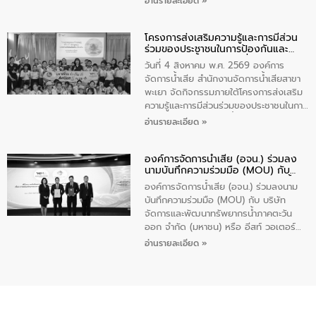
อ่านรายละเอียด »
ร่วมของประชาชนในการป้องกันและแก้ไข
ปัญหาน้ำเสียอย่างยั่งยืน ภายใต้กิจกรรม
โครงการส่งเสริมความรู้และการมีส่วน
“ชุมชนร่วมใจ น้ำใสยั่งยืน” ได้บรรยายให้
ร่วมของประชาชนในการป้องกันและ
ความรู้เกี่ยวกับการจัดการน้ำเสียและการใช้
แก้ไขปัญหาน้ำเสียอย่างยั่งยืน
ถังดักไขมันให้แก่นักเรียนโรงเรียนวัดบ่อ
วันที่ 4 สิงหาคม พ.ศ. 2569 องค์การ
(นันทวิทยา) เทศบาลนครปากเกร็ด อำเภอ
จัดการน้ำเสีย สำนักงานจัดการน้ำเสียสาขา
ปากเกร็ด จังหวัดนนทบุรี จำนวน 30 คน
พะเยา จัดกิจกรรมภายใต้โครงการส่งเสริม
ความรู้และการมีส่วนร่วมของประชาชนในการ
ป้องกันและแก้ไขปัญหาน้ำเสียอย่างยั่งยืน
อ่านรายละเอียด »
ตามนโยบาย “มหาดไทย ทำทันที Action 5
Plus” โดยจัดอบรมให้ความรู้เรื่องน้ำเสีย
องค์การจัดการน้ำเสีย (อจน.) ร่วมลง
ชุมชนและการบำบัดน้ำเสียเบื้องต้น ให้กับ
นามบันทึกความร่วมมือ (MOU) กับ
นักเรียนชั้นประถมศึกษาปีที่ 5 โรงเรียน
บริษัท จัดการและพัฒนาทรัพยากรน้ำ
เทศบาล 1 (พะเยาประชานุกูล) จำนวน 30
องค์การจัดการน้ำเสีย (อจน.) ร่วมลงนาม
ภาคตะวันออก จำกัด (มหาชน) หรือ อีส
คน
บันทึกความร่วมมือ (MOU) กับ บริษัท
ท์ วอเตอร์
จัดการและพัฒนาทรัพยากรน้ำภาคตะวัน
ออก จำกัด (มหาชน) หรือ อีสท์ วอเตอร์
เมื่อวันอังคารที่ 4 สิงหาคม 2569 ณ ห้อง
อ่านรายละเอียด »
อเนกประสงค์ ชั้น 22 อาคารอีสท์วอเตอร์
ในหัวข้อ “การร่วมศึกษาแนวทางการบริหาร
จัดการน้ำเสียและการนำน้ำกลับมาใช้ประโยชน์
ของประเทศไทย” เพื่อยกระดับการบริหาร
จัดการทรัพยากรน้ำ เสริมสร้างความมั่นคง