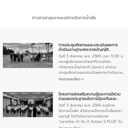
ข่าวสารล่าสุดจากองค์การจัดการน้ำเสีย
การประชุมติดตามและประเมินผลการ
ดำเนินงานตามพระราชบัญญัติ
ทรัพยากรน้ำ พ.ศ. 2561 ประจำ
วันที่ 5 สิงหาคม พ.ศ. 2569 เวลา 13.30 น.
ปีงบประมาณ พ.ศ. 2569
คณะผู้บริหารและเจ้าหน้าที่จากสำนัก
ทรัพยากรน้ำแห่งชาติ (สนทช.) เข้าร่วม
ประชุมติดตามและประเมินผลการดำเนินงาน
ตามพระราชบัญญัติทรัพยากรน้ำ พ.ศ. 2561
อ่านรายละเอียด »
ประจำปีงบประมาณ พ.ศ. 2569 ณ ศูนย์
บริหารจัดการคุณภาพน้ำเทศบาลตำบล
โครงการส่งเสริมความรู้และการมีส่วน
วัดสิงห์ จังหวัดชัยนาท โดยมีนายแสงชัย
ร่วมของประชาชนในการป้องกันและ
สุขชื่น นายกเทศมนตรีตำบลวัดสิงห์ คณะผู้
แก้ไขปัญหาน้ำเสียอย่างยั่งยืน
บริหารเทศบาลตำบลวัดสิงห์ ผู้นำชุมชน และ
วันที่ 5 สิงหาคม พ.ศ. 2569 องค์การ
ประชาชนในพื้นที่เทศบาลตำบลวัดสิงก์ที่มี
จัดการน้ำเสีย สำนักงานจัดการน้ำเสียสาขา
ส่วนได้ส่วนเสียในโครงก่อสร้างศูนย์บริหาร
นนทบุรี ได้ดำเนินการตามนโยบาย
จัดการคุณภาพน้ำเทศบาลตำบลวัดสิงห์
“มหาดไทย ทำ ทัน ที Action 5 PLUS” โดย
จังหวัดชัยนาท ให้การต้อนรับ
จัดโครงการส่งเสริมความรู้และการมีส่วน