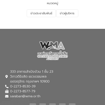
ด้านน้ำของประเทศ และเตรียมความพร้อม
หมวดหมู่
รองรับการเติบโตของเมือง รวมถึงการ
ลงทุนในอุตสาหกรรมแห่งอนาคต ตลอดจน
ข่าวประชาสัมพันธ์
ข่าวผู้บริหาร
มุ่งตอบโจทย์ความท้าทายจากวิกฤตการ
เปลี่ยนแปลงสภาพภูมิอากาศและความเสี่ยง
ภัยแล้งในระยะยาว การประสานความร่วมมือ
ในครั้งนี้เป็นการดึงจุดแข็งและความ
เชี่ยวชาญด้านระบบบำบัดน้ำเสียที่เป็นมิตร
ต่อสิ่งแวดล้อมของ องค์การจัดการน้ำเสีย
(อจน.) มาผสานกับประสบการณ์และ
เทคโนโลยีโครงข่ายน้ำครบวงจรในพื้นที่ EEC
ของอีสท์ วอเตอร์ เพื่อร่วมกันศึกษา
เทคโนโลยีการปรับปรุงคุณภาพน้ำ (Water
Reuse) และพัฒนารูปแบบการดำเนินงาน
ร่วมกับท้องถิ่นให้เกิดระบบบริหารจัดการน้ำ
อย่างเป็นรูปธรรม เพื่อรองรับความต้องการ
333 อาคารเล้าเป้งง้วน 1 ชั้น 23
ใช้น้ำที่พุ่งสูงขึ้นจากการขยายตัวของ
วิภาวดีรังสิต แขวงจอมพล
อุตสาหกรรม นายชีระ วงศบูรณะ ผู้อำนวย
เขตจตุจักร กรุงเทพฯ 10900
การองค์การจัดการน้ำเสีย กล่าวถึงภารกิจ
0-2273-8530-39
หลักของ อจน. ในการพัฒนาระบบบำบัดน้ำ
เสียเมื่อผสานกับความเชี่ยวชาญของอีสท์
0-2273-8577-79
วอเตอร์ จะช่วยขับเคลื่อนการศึกษาทั้งในมิติ
saraban@wma.or.th
ทางเทคนิคและความคุ้มค่าทางเศรษฐกิจ
เพื่อสนับสนุนการพัฒนาเมืองอย่างยั่งยืน