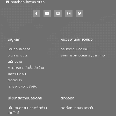
วอเตอร์ จะช่วยขับเคลื่อนการศึกษาทั้งในมิติ
saraban@wma.or.th
ทางเทคนิคและความคุ้มค่าทางเศรษฐกิจ
เพื่อสนับสนุนการพัฒนาเมืองอย่างยั่งยืน
ขณะที่ นายบดินทร์ อุดล กรรมการผู้อำนวย
การใหญ่ อีสท์ วอเตอร์ ย้ำว่า การบริหาร
จัดการน้ำยุคใหม่ต้องมุ่งเน้นความคุ้มค่า
ตลอดระบบ โดยการนำน้ำบำบัดกลับมาใช้ใหม่
จะช่วยลดการพึ่งพาน้ำธรรมชาติและสร้าง
เมนูหลัก
หน่วยงานที่เกียวข้อง
สมดุลทางเศรษฐกิจและสิ่งแวดล้อมได้อย่าง
เป็นรูปธรรม ความร่วมมือระหว่างภาครัฐและ
เกี่ยวกับองค์กร
กระทรวงมหาดไทย
ภาคเอกชนในครั้งนี้ นับเป็นก้าวสำคัญของ
องค์การจัดการน้ำเสีย (อจน.) ในการร่วมวาง
ข่าวสาร อจน.
องค์การมหาชนและรัฐวิสาหกิจ
รากฐานโครงสร้างพื้นฐานด้านน้ำของ
สมัครงาน
ประเทศ เพื่อยกระดับประสิทธิภาพการใช้
ข่าวสารการจัดซื้อจัดจ้าง
ทรัพยากรน้ำให้เกิดประโยชน์สูงสุดและเป็นไป
ผลงาน อจน.
ตามมาตรฐานสากล
ติดต่อเรา
รายงานความยั่งยืน
นโยบายความปลอดภัย
ติดต่อเรา
นโยบายความปลอดภัยด้าน
ติดต่อหน่วยงานภายใน
เว็บไซต์