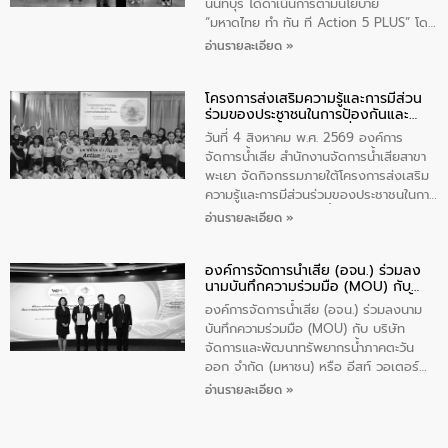
ส่วนได้ส่วนเสียในโครงก่อสร้างศูนย์บริหาร
นนทบุรี ได้ดำเนินการตามนโยบาย
จัดการคุณภาพน้ำเทศบาลตำบลวัดสิงห์
“มหาดไทย ทำ ทัน ที Action 5 PLUS” โดย
จังหวัดชัยนาท ให้การต้อนรับ
จัดโครงการส่งเสริมความรู้และการมีส่วน
อ่านรายละเอียด »
ร่วมของประชาชนในการป้องกันและแก้ไข
ปัญหาน้ำเสียอย่างยั่งยืน ภายใต้กิจกรรม
โครงการส่งเสริมความรู้และการมีส่วน
“ชุมชนร่วมใจ น้ำใสยั่งยืน” ได้บรรยายให้
ร่วมของประชาชนในการป้องกันและ
ความรู้เกี่ยวกับการจัดการน้ำเสียและการใช้
แก้ไขปัญหาน้ำเสียอย่างยั่งยืน
ถังดักไขมันให้แก่นักเรียนโรงเรียนวัดบ่อ
วันที่ 4 สิงหาคม พ.ศ. 2569 องค์การ
(นันทวิทยา) เทศบาลนครปากเกร็ด อำเภอ
จัดการน้ำเสีย สำนักงานจัดการน้ำเสียสาขา
ปากเกร็ด จังหวัดนนทบุรี จำนวน 30 คน
พะเยา จัดกิจกรรมภายใต้โครงการส่งเสริม
ความรู้และการมีส่วนร่วมของประชาชนในการ
ป้องกันและแก้ไขปัญหาน้ำเสียอย่างยั่งยืน
อ่านรายละเอียด »
ตามนโยบาย “มหาดไทย ทำทันที Action 5
Plus” โดยจัดอบรมให้ความรู้เรื่องน้ำเสีย
องค์การจัดการน้ำเสีย (อจน.) ร่วมลง
ชุมชนและการบำบัดน้ำเสียเบื้องต้น ให้กับ
นามบันทึกความร่วมมือ (MOU) กับ
นักเรียนชั้นประถมศึกษาปีที่ 5 โรงเรียน
บริษัท จัดการและพัฒนาทรัพยากรน้ำ
เทศบาล 1 (พะเยาประชานุกูล) จำนวน 30
องค์การจัดการน้ำเสีย (อจน.) ร่วมลงนาม
ภาคตะวันออก จำกัด (มหาชน) หรือ อีส
คน
บันทึกความร่วมมือ (MOU) กับ บริษัท
ท์ วอเตอร์
จัดการและพัฒนาทรัพยากรน้ำภาคตะวัน
ออก จำกัด (มหาชน) หรือ อีสท์ วอเตอร์
เมื่อวันอังคารที่ 4 สิงหาคม 2569 ณ ห้อง
อ่านรายละเอียด »
อเนกประสงค์ ชั้น 22 อาคารอีสท์วอเตอร์
ในหัวข้อ “การร่วมศึกษาแนวทางการบริหาร
จัดการน้ำเสียและการนำน้ำกลับมาใช้ประโยชน์