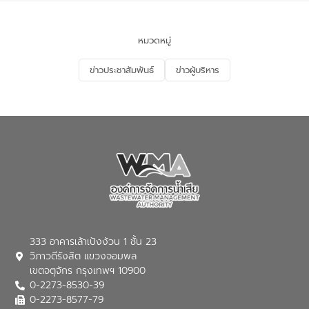
ของประเทศไทย” เพื่อยกระดับการบริหาร
จัดการทรัพยากรน้ำ เสริมสร้างความมั่นคง
ด้านน้ำของประเทศ และเตรียมความพร้อม
หมวดหมู่
รองรับการเติบโตของเมือง รวมถึงการ
ลงทุนในอุตสาหกรรมแห่งอนาคต ตลอดจน
ข่าวประชาสัมพันธ์
ข่าวผู้บริหาร
มุ่งตอบโจทย์ความท้าทายจากวิกฤตการ
เปลี่ยนแปลงสภาพภูมิอากาศและความเสี่ยง
ภัยแล้งในระยะยาว การประสานความร่วมมือ
ในครั้งนี้เป็นการดึงจุดแข็งและความ
เชี่ยวชาญด้านระบบบำบัดน้ำเสียที่เป็นมิตร
ต่อสิ่งแวดล้อมของ องค์การจัดการน้ำเสีย
(อจน.) มาผสานกับประสบการณ์และ
เทคโนโลยีโครงข่ายน้ำครบวงจรในพื้นที่ EEC
ของอีสท์ วอเตอร์ เพื่อร่วมกันศึกษา
เทคโนโลยีการปรับปรุงคุณภาพน้ำ (Water
Reuse) และพัฒนารูปแบบการดำเนินงาน
ร่วมกับท้องถิ่นให้เกิดระบบบริหารจัดการน้ำ
อย่างเป็นรูปธรรม เพื่อรองรับความต้องการ
333 อาคารเล้าเป้งง้วน 1 ชั้น 23
ใช้น้ำที่พุ่งสูงขึ้นจากการขยายตัวของ
วิภาวดีรังสิต แขวงจอมพล
อุตสาหกรรม นายชีระ วงศบูรณะ ผู้อำนวย
เขตจตุจักร กรุงเทพฯ 10900
การองค์การจัดการน้ำเสีย กล่าวถึงภารกิจ
0-2273-8530-39
หลักของ อจน. ในการพัฒนาระบบบำบัดน้ำ
เสียเมื่อผสานกับความเชี่ยวชาญของอีสท์
0-2273-8577-79