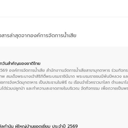
าวสารล่าสุดจากองค์การจัดการน้ำเสีย
าวันสําคัญของชาติไทย
 2569 องค์การจัดการน้ำเสีย สำนักงาานจัดการน้ำเสียสาขามุกดาหาร ร่วมกิ
พ สมเด็จพระนางเจ้าสิริกิติ์พระบรมราชินีนาถ พระบรมราชชนนีพันปีหลวง แล
าราชการจังหวัดมุกดาหาร เป็นประธานในพิธี ณ เรือนจําชั่วคราวนาโสก ตําบลนาโ
ได้ร่วมปลูกป่า และทําความสะอาดภายในบริเวณ จัดกิจกรรม เพื่อถวายเป็นพระร
บรมราชชนนีพันปีหลวง พร้อมถวายสัจปฏิญาณ ทำความดีด้วยหัวใจ
ัลกำนัน ผู้ใหญ่บ้านยอดเยี่ยม ประจำปี 2569