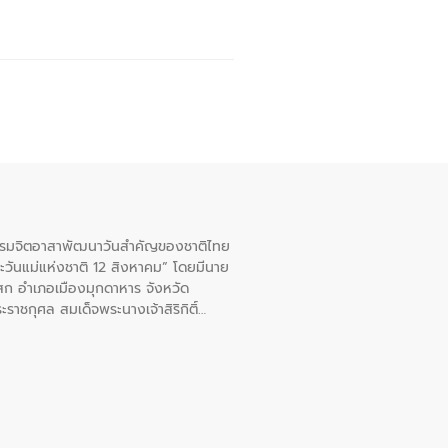
จกรรมจิตอาสาพัฒนาวันสําคัญของชาติไทย
ะวันแม่แห่งชาติ 12 สิงหาคม” โดยมีนาย
สก อําเภอเมืองมุกดาหาร จังหวัด
าชกุศล สมเด็จพระนางเจ้าสิริกิติ์