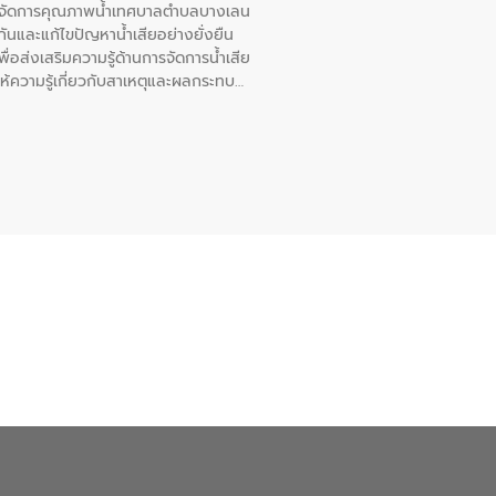
หารจัดการคุณภาพน้ำเทศบาลตำบลบางเลน
นและแก้ไขปัญหาน้ำเสียอย่างยั่งยืน
อส่งเสริมความรู้ด้านการจัดการน้ำเสีย
ให้ความรู้เกี่ยวกับสาเหตุและผลกระทบ
ณ เทศบาลตำบลบางเลน จังหวัดนครปฐม