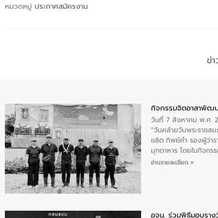
หมวดหมู่
ประกาศสมัครงาน
ข่
กิจกรรมจิตอาสาพัฒน
วันที่ 7 สิงหาคม พ.ศ.
“วันคล้ายวันพระราชสมภ
ชลิต ทิพย์คำ รองผู้ว่
มุกดาหาร โดยในกิจกรรม
พระบรมราชินีนาถ พระ
อ่านรายละเอียด »
อจน. ร่วมพิธีมอบรางว