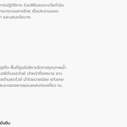
ยการปฏิบัติการ ร่วมพิธีมอบรางวัลกำนัน
การกระทรวงมหาดไทย เป็นประธานมอบ
อวาท และมอบนโยบาย
เก็ต พื้นที่ศูนย์บริหารจัดการคุณภาพน้ำ
รีตำบลราไวย์ เจ้าหน้าที่เทศบาล ชาว
าลตำบลราไวย์ นำโดยนายน้อย แก้วเศษ
วามสะอาดชายหาดและแหล่งท่องเที่ยว ณ
ั่งยืน