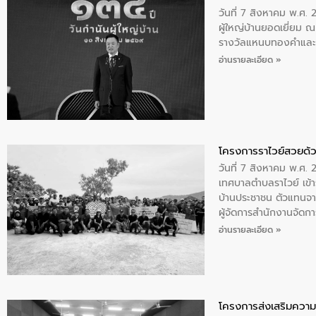
วันที่ 7 สิงหาคม พ.ศ. 
ผู้ใหญ่บ้านยอดเยี่ยม
รางวัลแหนบทองคำและปร
อ่านรายละเอียด »
โครงการราไวย์สวยด้ว
วันที่ 7 สิงหาคม พ.ศ. 
เทศบาลตำบลราไวย์ เข้า
บ้านประชาชน ตัวแทนจา
ผู้จัดการสำนักงานจัดก
บริเวณแหลมพรหมเทพ หมู
อ่านรายละเอียด »
โครงการส่งเสริมความร