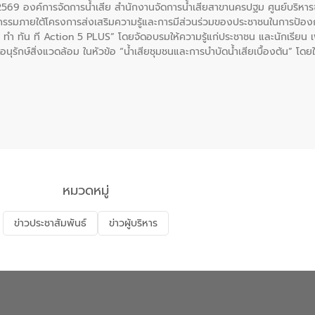
. 2569 องค์การจัดการน้ำเสีย สำนักงานจัดการน้ำเสียสาขานครปฐม ศูนย์บริ
รรมภายใต้โครงการส่งเสริมความรู้และการมีส่วนร่วมของประชาชนในการป้องกั
 ทัน ที Action 5 PLUS” โดยจัดอบรมให้ความรู้แก่ประชาชน และนักเรียน เพื่
นุรักษ์สิ่งแวดล้อม ในหัวข้อ “น้ำเสียชุมชนและการบำบัดน้ำเสียเบื้องต้น” โดย
ลดการเกิดน้ำเสียจากแหล่งกำเนิด การบำบัดน้ำเสียเบื้องต้นในครัวเรือน 
หมวดหมู่
ข่าวประชาสัมพันธ์
ข่าวผู้บริหาร