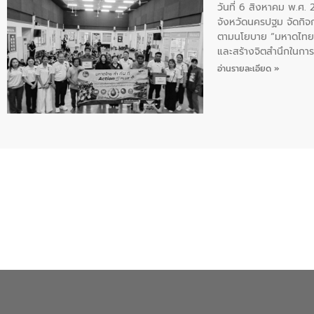
วันที่ 6 สิงหาคม พ.ศ
จังหวัดนครปฐม จัดกิจก
ตามนโยบาย “มหาดไทย ทำ
และสร้างจิตสำนึกในการอ
ของน้ำเสีย แนวทางการ
อ่านรายละเอียด »