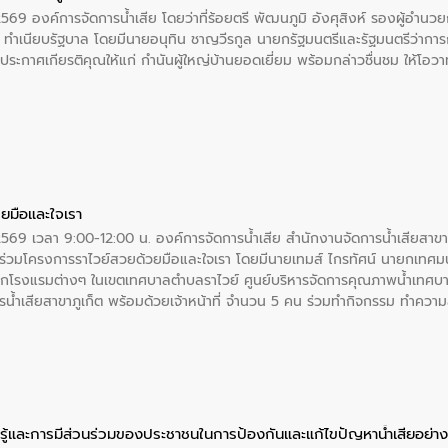
2569 องค์การจัดการน้ำเสีย โดยว่าที่ร้อยตรี พัฒนภูมิ อังศุสิงห์ รองผู้อำนว
 ณ ทำเนียบรัฐบาล โดยมีนายอนุทิน ชาญวีรกูล นายกรัฐมนตรีและรัฐมนตรีว่า
ะกาศเกียรติคุณให้แก่ กำนันผู้ใหญ่บ้านยอดเยี่ยม พร้อมกล่าวชื่นชม ให้โ
ยมือและใจเรา
2569 เวลา 9:00-12:00 น. องค์การจัดการน้ำเสีย สำนักงานจัดการน้ำเสียสาขาภู
ร่วมโครงการราไวย์สวยด้วยมือและใจเรา โดยมีนายเทมส์ ไกรทัศน์ นายกเทศมนต
กโรงแรมต่างๆ ในเขตเทศบาลตำบลราไวย์ ศูนย์บริหารจัดการคุณภาพน้ำเทศบ
ารน้ำเสียสาขาภูเก็ต พร้อมด้วยเจ้าหน้าที่ จำนวน 5 คน ร่วมทำกิจกรรม ทำค
่ที่ 6 ตำบลราไวย์ อำเภอเมือง จังหวัดภูเก็ต
ู้และการมีส่วนร่วมของประชาชนในการป้องกันและแก้ไขปัญหาน้ำเสียอย่างย