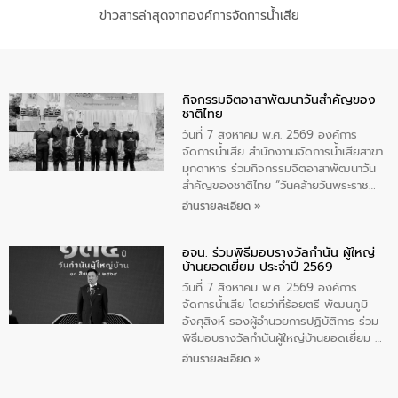
ข่าวสารล่าสุดจากองค์การจัดการน้ำเสีย
กิจกรรมจิตอาสาพัฒนาวันสําคัญของ
ชาติไทย
วันที่ 7 สิงหาคม พ.ศ. 2569 องค์การ
จัดการน้ำเสีย สำนักงาานจัดการน้ำเสียสาขา
มุกดาหาร ร่วมกิจกรรมจิตอาสาพัฒนาวัน
สําคัญของชาติไทย “วันคล้ายวันพระราช
สมภพ สมเด็จพระนางเจ้าสิริกิติ์พระบรม
อ่านรายละเอียด »
ราชินีนาถ พระบรมราชชนนีพันปีหลวง และ
วันแม่แห่งชาติ 12 สิงหาคม” โดยมีนายชลิต
อจน. ร่วมพิธีมอบรางวัลกำนัน ผู้ใหญ่
ทิพย์คำ รองผู้ว่าราชการจังหวัดมุกดาหาร
บ้านยอดเยี่ยม ประจำปี 2569
เป็นประธานในพิธี ณ เรือนจําชั่วคราวนาโสก
ตําบลนาโสก อําเภอเมืองมุกดาหาร จังหวัด
วันที่ 7 สิงหาคม พ.ศ. 2569 องค์การ
มุกดาหาร โดยในกิจกรรมได้ร่วมปลูกป่า และ
จัดการน้ำเสีย โดยว่าที่ร้อยตรี พัฒนภูมิ
ทําความสะอาดภายในบริเวณ จัดกิจกรรม
อังศุสิงห์ รองผู้อำนวยการปฏิบัติการ ร่วม
เพื่อถวายเป็นพระราชกุศล สมเด็จพระนาง
พิธีมอบรางวัลกำนันผู้ใหญ่บ้านยอดเยี่ยม ณ
เจ้าสิริกิติ์พระบรมราชินีนาถ พระบรมราช
ทำเนียบรัฐบาล โดยมีนายอนุทิน ชาญวีรกูล
อ่านรายละเอียด »
ชนนีพันปีหลวง พร้อมถวายสัจปฏิญาณ
นายกรัฐมนตรีและรัฐมนตรีว่าการกระทรวง
ทำความดีด้วยหัวใจ
มหาดไทย เป็นประธานมอบรางวัลแหนบ