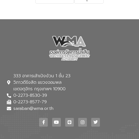
เกี่ยวกับสาเหตุและผลกระทบของน้ำเสีย
แนวทางการลดการเกิดน้ำเสียจากแหล่ง
กำเนิด การบำบัดน้ำเสียเบื้องต้นในครัวเรือน
ณ เทศบาลตำบลบางเลน จังหวัดนครปฐม
333 อาคารเล้าเป้งง้วน 1 ชั้น 23
วิภาวดีรังสิต แขวงจอมพล
เขตจตุจักร กรุงเทพฯ 10900
0-2273-8530-39
0-2273-8577-79
saraban@wma.or.th