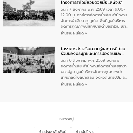
โครงการราไวย์สวยด้วยมือและใจเรา
ทองคำและประกาศเกียรติคุณให้แก่ กำนัน
ผู้ใหญ่บ้านยอดเยี่ยม พร้อมกล่าวชื่นชม ให้
วันที่ 7 สิงหาคม พ.ศ. 2569 เวลา 9:00-
โอวาท และมอบนโยบาย
12:00 น. องค์การจัดการน้ำเสีย สำนักงาน
จัดการน้ำเสียสาขาภูเก็ต พื้นที่ศูนย์บริหาร
จัดการคุณภาพน้ำเทศบาลตำบลราไวย์ เข้า
ร่วมโครงการราไวย์สวยด้วยมือและใจเรา
อ่านรายละเอียด »
โดยมีนายเทมส์ ไกรทัศน์ นายกเทศมนตรี
ตำบลราไวย์ เจ้าหน้าที่เทศบาล ชาวบ้าน
โครงการส่งเสริมความรู้และการมีส่วน
ประชาชน ตัวแทนจากโรงแรมต่างๆ ในเขต
ร่วมของประชาชนในการป้องกันและ
เทศบาลตำบลราไวย์ ศูนย์บริหารจัดการ
แก้ไขปัญหาน้ำเสียอย่างยั่งยืน
คุณภาพน้ำเทศบาลตำบลราไวย์ นำโดยนาย
วันที่ 6 สิงหาคม พ.ศ. 2569 องค์การ
น้อย แก้วเศษ ผู้จัดการสำนักงานจัดการน้ำ
จัดการน้ำเสีย สำนักงานจัดการน้ำเสียสาขา
เสียสาขาภูเก็ต พร้อมด้วยเจ้าหน้าที่ จำนวน
นครปฐม ศูนย์บริหารจัดการคุณภาพน้ำ
5 คน ร่วมทำกิจกรรม ทำความสะอาด
เทศบาลตำบลบางเลน จังหวัดนครปฐม จัด
ชายหาดและแหล่งท่องเที่ยว ณ บริเวณ
กิจกรรมภายใต้โครงการส่งเสริมความรู้และ
อ่านรายละเอียด »
แหลมพรหมเทพ หมู่ที่ 6 ตำบลราไวย์
การมีส่วนร่วมของประชาชนในการป้องกัน
อำเภอเมือง จังหวัดภูเก็ต
และแก้ไขปัญหาน้ำเสียอย่างยั่งยืน ตาม
นโยบาย “มหาดไทย ทำ ทัน ที Action 5
PLUS” โดยจัดอบรมให้ความรู้แก่ประชาชน
และนักเรียน เพื่อส่งเสริมความรู้ด้านการ
จัดการน้ำเสียและสร้างจิตสำนึกในการ
หมวดหมู่
อนุรักษ์สิ่งแวดล้อม ในหัวข้อ “น้ำเสียชุมชน
และการบำบัดน้ำเสียเบื้องต้น” โดยให้ความรู้
ข่าวประชาสัมพันธ์
ข่าวผู้บริหาร