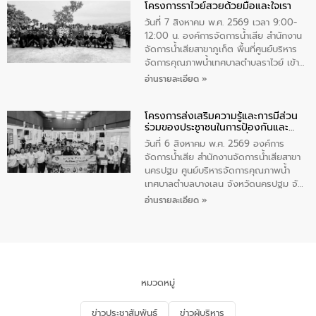
โครงการราไวย์สวยด้วยมือและใจเรา
ทองคำและประกาศเกียรติคุณให้แก่ กำนัน
ผู้ใหญ่บ้านยอดเยี่ยม พร้อมกล่าวชื่นชม ให้
วันที่ 7 สิงหาคม พ.ศ. 2569 เวลา 9:00-
โอวาท และมอบนโยบาย
12:00 น. องค์การจัดการน้ำเสีย สำนักงาน
จัดการน้ำเสียสาขาภูเก็ต พื้นที่ศูนย์บริหาร
จัดการคุณภาพน้ำเทศบาลตำบลราไวย์ เข้า
ร่วมโครงการราไวย์สวยด้วยมือและใจเรา
อ่านรายละเอียด »
โดยมีนายเทมส์ ไกรทัศน์ นายกเทศมนตรี
ตำบลราไวย์ เจ้าหน้าที่เทศบาล ชาวบ้าน
โครงการส่งเสริมความรู้และการมีส่วน
ประชาชน ตัวแทนจากโรงแรมต่างๆ ในเขต
ร่วมของประชาชนในการป้องกันและ
เทศบาลตำบลราไวย์ ศูนย์บริหารจัดการ
แก้ไขปัญหาน้ำเสียอย่างยั่งยืน
คุณภาพน้ำเทศบาลตำบลราไวย์ นำโดยนาย
วันที่ 6 สิงหาคม พ.ศ. 2569 องค์การ
น้อย แก้วเศษ ผู้จัดการสำนักงานจัดการน้ำ
จัดการน้ำเสีย สำนักงานจัดการน้ำเสียสาขา
เสียสาขาภูเก็ต พร้อมด้วยเจ้าหน้าที่ จำนวน
นครปฐม ศูนย์บริหารจัดการคุณภาพน้ำ
5 คน ร่วมทำกิจกรรม ทำความสะอาด
เทศบาลตำบลบางเลน จังหวัดนครปฐม จัด
ชายหาดและแหล่งท่องเที่ยว ณ บริเวณ
กิจกรรมภายใต้โครงการส่งเสริมความรู้และ
อ่านรายละเอียด »
แหลมพรหมเทพ หมู่ที่ 6 ตำบลราไวย์
การมีส่วนร่วมของประชาชนในการป้องกัน
อำเภอเมือง จังหวัดภูเก็ต
และแก้ไขปัญหาน้ำเสียอย่างยั่งยืน ตาม
นโยบาย “มหาดไทย ทำ ทัน ที Action 5
PLUS” โดยจัดอบรมให้ความรู้แก่ประชาชน
และนักเรียน เพื่อส่งเสริมความรู้ด้านการ
จัดการน้ำเสียและสร้างจิตสำนึกในการ
หมวดหมู่
อนุรักษ์สิ่งแวดล้อม ในหัวข้อ “น้ำเสียชุมชน
และการบำบัดน้ำเสียเบื้องต้น” โดยให้ความรู้
ข่าวประชาสัมพันธ์
ข่าวผู้บริหาร