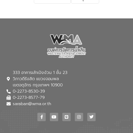
เกี่ยวกับสาเหตุและผลกระทบของน้ำเสีย
แนวทางการลดการเกิดน้ำเสียจากแหล่ง
กำเนิด การบำบัดน้ำเสียเบื้องต้นในครัวเรือน
ณ เทศบาลตำบลบางเลน จังหวัดนครปฐม
333 อาคารเล้าเป้งง้วน 1 ชั้น 23
วิภาวดีรังสิต แขวงจอมพล
เขตจตุจักร กรุงเทพฯ 10900
0-2273-8530-39
0-2273-8577-79
saraban@wma.or.th