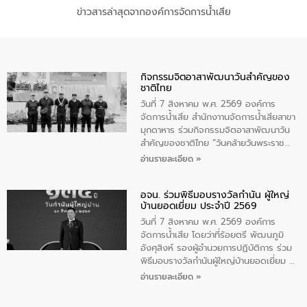
ข่าวสารล่าสุดจากองค์การจัดการน้ำเสีย
กิจกรรมจิตอาสาพัฒนาวันสําคัญของ
ชาติไทย
วันที่ 7 สิงหาคม พ.ศ. 2569 องค์การ
จัดการน้ำเสีย สำนักงาานจัดการน้ำเสียสาขา
มุกดาหาร ร่วมกิจกรรมจิตอาสาพัฒนาวัน
สําคัญของชาติไทย “วันคล้ายวันพระราช
สมภพ สมเด็จพระนางเจ้าสิริกิติ์พระบรม
อ่านรายละเอียด »
ราชินีนาถ พระบรมราชชนนีพันปีหลวง และ
วันแม่แห่งชาติ 12 สิงหาคม” โดยมีนายชลิต
อจน. ร่วมพิธีมอบรางวัลกำนัน ผู้ใหญ่
ทิพย์คำ รองผู้ว่าราชการจังหวัดมุกดาหาร
บ้านยอดเยี่ยม ประจำปี 2569
เป็นประธานในพิธี ณ เรือนจําชั่วคราวนาโสก
ตําบลนาโสก อําเภอเมืองมุกดาหาร จังหวัด
วันที่ 7 สิงหาคม พ.ศ. 2569 องค์การ
มุกดาหาร โดยในกิจกรรมได้ร่วมปลูกป่า และ
จัดการน้ำเสีย โดยว่าที่ร้อยตรี พัฒนภูมิ
ทําความสะอาดภายในบริเวณ จัดกิจกรรม
อังศุสิงห์ รองผู้อำนวยการปฏิบัติการ ร่วม
เพื่อถวายเป็นพระราชกุศล สมเด็จพระนาง
พิธีมอบรางวัลกำนันผู้ใหญ่บ้านยอดเยี่ยม ณ
เจ้าสิริกิติ์พระบรมราชินีนาถ พระบรมราช
ทำเนียบรัฐบาล โดยมีนายอนุทิน ชาญวีรกูล
อ่านรายละเอียด »
ชนนีพันปีหลวง พร้อมถวายสัจปฏิญาณ
นายกรัฐมนตรีและรัฐมนตรีว่าการกระทรวง
ทำความดีด้วยหัวใจ
มหาดไทย เป็นประธานมอบรางวัลแหนบ