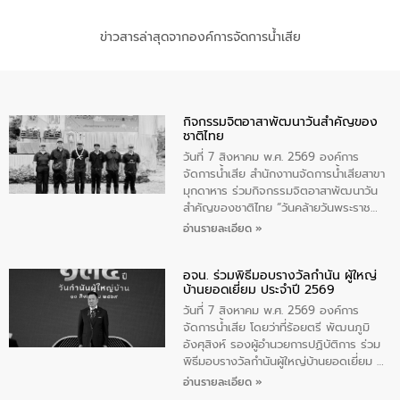
ข่าวสารล่าสุดจากองค์การจัดการน้ำเสีย
กิจกรรมจิตอาสาพัฒนาวันสําคัญของ
ชาติไทย
วันที่ 7 สิงหาคม พ.ศ. 2569 องค์การ
จัดการน้ำเสีย สำนักงาานจัดการน้ำเสียสาขา
มุกดาหาร ร่วมกิจกรรมจิตอาสาพัฒนาวัน
สําคัญของชาติไทย “วันคล้ายวันพระราช
สมภพ สมเด็จพระนางเจ้าสิริกิติ์พระบรม
อ่านรายละเอียด »
ราชินีนาถ พระบรมราชชนนีพันปีหลวง และ
วันแม่แห่งชาติ 12 สิงหาคม” โดยมีนายชลิต
อจน. ร่วมพิธีมอบรางวัลกำนัน ผู้ใหญ่
ทิพย์คำ รองผู้ว่าราชการจังหวัดมุกดาหาร
บ้านยอดเยี่ยม ประจำปี 2569
เป็นประธานในพิธี ณ เรือนจําชั่วคราวนาโสก
ตําบลนาโสก อําเภอเมืองมุกดาหาร จังหวัด
วันที่ 7 สิงหาคม พ.ศ. 2569 องค์การ
มุกดาหาร โดยในกิจกรรมได้ร่วมปลูกป่า และ
จัดการน้ำเสีย โดยว่าที่ร้อยตรี พัฒนภูมิ
ทําความสะอาดภายในบริเวณ จัดกิจกรรม
อังศุสิงห์ รองผู้อำนวยการปฏิบัติการ ร่วม
เพื่อถวายเป็นพระราชกุศล สมเด็จพระนาง
พิธีมอบรางวัลกำนันผู้ใหญ่บ้านยอดเยี่ยม ณ
เจ้าสิริกิติ์พระบรมราชินีนาถ พระบรมราช
ทำเนียบรัฐบาล โดยมีนายอนุทิน ชาญวีรกูล
อ่านรายละเอียด »
ชนนีพันปีหลวง พร้อมถวายสัจปฏิญาณ
นายกรัฐมนตรีและรัฐมนตรีว่าการกระทรวง