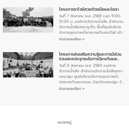
ทำความดีด้วยหัวใจ
มหาดไทย เป็นประธานมอบรางวัลแหนบ
โครงการราไวย์สวยด้วยมือและใจเรา
ทองคำและประกาศเกียรติคุณให้แก่ กำนัน
ผู้ใหญ่บ้านยอดเยี่ยม พร้อมกล่าวชื่นชม ให้
วันที่ 7 สิงหาคม พ.ศ. 2569 เวลา 9:00-
โอวาท และมอบนโยบาย
12:00 น. องค์การจัดการน้ำเสีย สำนักงาน
จัดการน้ำเสียสาขาภูเก็ต พื้นที่ศูนย์บริหาร
จัดการคุณภาพน้ำเทศบาลตำบลราไวย์ เข้า
ร่วมโครงการราไวย์สวยด้วยมือและใจเรา
อ่านรายละเอียด »
โดยมีนายเทมส์ ไกรทัศน์ นายกเทศมนตรี
ตำบลราไวย์ เจ้าหน้าที่เทศบาล ชาวบ้าน
โครงการส่งเสริมความรู้และการมีส่วน
ประชาชน ตัวแทนจากโรงแรมต่างๆ ในเขต
ร่วมของประชาชนในการป้องกันและ
เทศบาลตำบลราไวย์ ศูนย์บริหารจัดการ
แก้ไขปัญหาน้ำเสียอย่างยั่งยืน
คุณภาพน้ำเทศบาลตำบลราไวย์ นำโดยนาย
วันที่ 6 สิงหาคม พ.ศ. 2569 องค์การ
น้อย แก้วเศษ ผู้จัดการสำนักงานจัดการน้ำ
จัดการน้ำเสีย สำนักงานจัดการน้ำเสียสาขา
เสียสาขาภูเก็ต พร้อมด้วยเจ้าหน้าที่ จำนวน
นครปฐม ศูนย์บริหารจัดการคุณภาพน้ำ
5 คน ร่วมทำกิจกรรม ทำความสะอาด
เทศบาลตำบลบางเลน จังหวัดนครปฐม จัด
ชายหาดและแหล่งท่องเที่ยว ณ บริเวณ
กิจกรรมภายใต้โครงการส่งเสริมความรู้และ
อ่านรายละเอียด »
แหลมพรหมเทพ หมู่ที่ 6 ตำบลราไวย์
การมีส่วนร่วมของประชาชนในการป้องกัน
อำเภอเมือง จังหวัดภูเก็ต
และแก้ไขปัญหาน้ำเสียอย่างยั่งยืน ตาม
นโยบาย “มหาดไทย ทำ ทัน ที Action 5
PLUS” โดยจัดอบรมให้ความรู้แก่ประชาชน
และนักเรียน เพื่อส่งเสริมความรู้ด้านการ
จัดการน้ำเสียและสร้างจิตสำนึกในการ
หมวดหมู่
อนุรักษ์สิ่งแวดล้อม ในหัวข้อ “น้ำเสียชุมชน