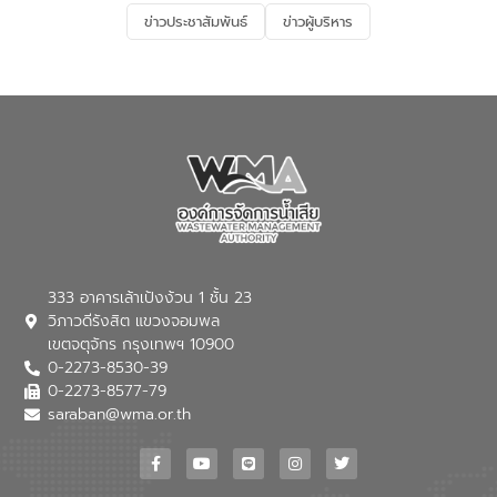
และการบำบัดน้ำเสียเบื้องต้น” โดยให้ความรู้
ข่าวประชาสัมพันธ์
ข่าวผู้บริหาร
เกี่ยวกับสาเหตุและผลกระทบของน้ำเสีย
แนวทางการลดการเกิดน้ำเสียจากแหล่ง
กำเนิด การบำบัดน้ำเสียเบื้องต้นในครัวเรือน
ณ เทศบาลตำบลบางเลน จังหวัดนครปฐม
333 อาคารเล้าเป้งง้วน 1 ชั้น 23
วิภาวดีรังสิต แขวงจอมพล
เขตจตุจักร กรุงเทพฯ 10900
0-2273-8530-39
0-2273-8577-79
saraban@wma.or.th