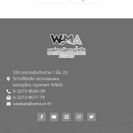
เกี่ยวกับสาเหตุและผลกระทบของน้ำเสีย
แนวทางการลดการเกิดน้ำเสียจากแหล่ง
กำเนิด การบำบัดน้ำเสียเบื้องต้นในครัวเรือน
ณ เทศบาลตำบลบางเลน จังหวัดนครปฐม
333 อาคารเล้าเป้งง้วน 1 ชั้น 23
วิภาวดีรังสิต แขวงจอมพล
เขตจตุจักร กรุงเทพฯ 10900
0-2273-8530-39
0-2273-8577-79
saraban@wma.or.th