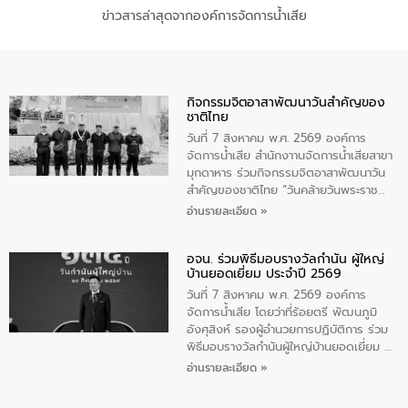
ข่าวสารล่าสุดจากองค์การจัดการน้ำเสีย
กิจกรรมจิตอาสาพัฒนาวันสําคัญของ
ชาติไทย
วันที่ 7 สิงหาคม พ.ศ. 2569 องค์การ
จัดการน้ำเสีย สำนักงาานจัดการน้ำเสียสาขา
มุกดาหาร ร่วมกิจกรรมจิตอาสาพัฒนาวัน
สําคัญของชาติไทย “วันคล้ายวันพระราช
สมภพ สมเด็จพระนางเจ้าสิริกิติ์พระบรม
อ่านรายละเอียด »
ราชินีนาถ พระบรมราชชนนีพันปีหลวง และ
วันแม่แห่งชาติ 12 สิงหาคม” โดยมีนายชลิต
อจน. ร่วมพิธีมอบรางวัลกำนัน ผู้ใหญ่
ทิพย์คำ รองผู้ว่าราชการจังหวัดมุกดาหาร
บ้านยอดเยี่ยม ประจำปี 2569
เป็นประธานในพิธี ณ เรือนจําชั่วคราวนาโสก
ตําบลนาโสก อําเภอเมืองมุกดาหาร จังหวัด
วันที่ 7 สิงหาคม พ.ศ. 2569 องค์การ
มุกดาหาร โดยในกิจกรรมได้ร่วมปลูกป่า และ
จัดการน้ำเสีย โดยว่าที่ร้อยตรี พัฒนภูมิ
ทําความสะอาดภายในบริเวณ จัดกิจกรรม
อังศุสิงห์ รองผู้อำนวยการปฏิบัติการ ร่วม
เพื่อถวายเป็นพระราชกุศล สมเด็จพระนาง
พิธีมอบรางวัลกำนันผู้ใหญ่บ้านยอดเยี่ยม ณ
เจ้าสิริกิติ์พระบรมราชินีนาถ พระบรมราช
ทำเนียบรัฐบาล โดยมีนายอนุทิน ชาญวีรกูล
อ่านรายละเอียด »
ชนนีพันปีหลวง พร้อมถวายสัจปฏิญาณ
นายกรัฐมนตรีและรัฐมนตรีว่าการกระทรวง
ทำความดีด้วยหัวใจ
มหาดไทย เป็นประธานมอบรางวัลแหนบ