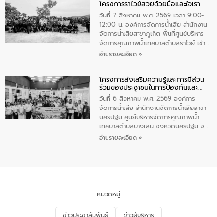
โครงการราไวย์สวยด้วยมือและใจเรา
ทองคำและประกาศเกียรติคุณให้แก่ กำนัน
ผู้ใหญ่บ้านยอดเยี่ยม พร้อมกล่าวชื่นชม ให้
วันที่ 7 สิงหาคม พ.ศ. 2569 เวลา 9:00-
โอวาท และมอบนโยบาย
12:00 น. องค์การจัดการน้ำเสีย สำนักงาน
จัดการน้ำเสียสาขาภูเก็ต พื้นที่ศูนย์บริหาร
จัดการคุณภาพน้ำเทศบาลตำบลราไวย์ เข้า
ร่วมโครงการราไวย์สวยด้วยมือและใจเรา
อ่านรายละเอียด »
โดยมีนายเทมส์ ไกรทัศน์ นายกเทศมนตรี
ตำบลราไวย์ เจ้าหน้าที่เทศบาล ชาวบ้าน
โครงการส่งเสริมความรู้และการมีส่วน
ประชาชน ตัวแทนจากโรงแรมต่างๆ ในเขต
ร่วมของประชาชนในการป้องกันและ
เทศบาลตำบลราไวย์ ศูนย์บริหารจัดการ
แก้ไขปัญหาน้ำเสียอย่างยั่งยืน
คุณภาพน้ำเทศบาลตำบลราไวย์ นำโดยนาย
วันที่ 6 สิงหาคม พ.ศ. 2569 องค์การ
น้อย แก้วเศษ ผู้จัดการสำนักงานจัดการน้ำ
จัดการน้ำเสีย สำนักงานจัดการน้ำเสียสาขา
เสียสาขาภูเก็ต พร้อมด้วยเจ้าหน้าที่ จำนวน
นครปฐม ศูนย์บริหารจัดการคุณภาพน้ำ
5 คน ร่วมทำกิจกรรม ทำความสะอาด
เทศบาลตำบลบางเลน จังหวัดนครปฐม จัด
ชายหาดและแหล่งท่องเที่ยว ณ บริเวณ
กิจกรรมภายใต้โครงการส่งเสริมความรู้และ
อ่านรายละเอียด »
แหลมพรหมเทพ หมู่ที่ 6 ตำบลราไวย์
การมีส่วนร่วมของประชาชนในการป้องกัน
อำเภอเมือง จังหวัดภูเก็ต
และแก้ไขปัญหาน้ำเสียอย่างยั่งยืน ตาม
นโยบาย “มหาดไทย ทำ ทัน ที Action 5
PLUS” โดยจัดอบรมให้ความรู้แก่ประชาชน
และนักเรียน เพื่อส่งเสริมความรู้ด้านการ
จัดการน้ำเสียและสร้างจิตสำนึกในการ
หมวดหมู่
อนุรักษ์สิ่งแวดล้อม ในหัวข้อ “น้ำเสียชุมชน
และการบำบัดน้ำเสียเบื้องต้น” โดยให้ความรู้
ข่าวประชาสัมพันธ์
ข่าวผู้บริหาร