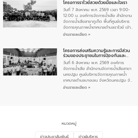
โครงการราไวย์สวยด้วยมือและใจเรา
ทองคำและประกาศเกียรติคุณให้แก่ กำนัน
ผู้ใหญ่บ้านยอดเยี่ยม พร้อมกล่าวชื่นชม ให้
วันที่ 7 สิงหาคม พ.ศ. 2569 เวลา 9:00-
โอวาท และมอบนโยบาย
12:00 น. องค์การจัดการน้ำเสีย สำนักงาน
จัดการน้ำเสียสาขาภูเก็ต พื้นที่ศูนย์บริหาร
จัดการคุณภาพน้ำเทศบาลตำบลราไวย์ เข้า
ร่วมโครงการราไวย์สวยด้วยมือและใจเรา
อ่านรายละเอียด »
โดยมีนายเทมส์ ไกรทัศน์ นายกเทศมนตรี
ตำบลราไวย์ เจ้าหน้าที่เทศบาล ชาวบ้าน
โครงการส่งเสริมความรู้และการมีส่วน
ประชาชน ตัวแทนจากโรงแรมต่างๆ ในเขต
ร่วมของประชาชนในการป้องกันและ
เทศบาลตำบลราไวย์ ศูนย์บริหารจัดการ
แก้ไขปัญหาน้ำเสียอย่างยั่งยืน
คุณภาพน้ำเทศบาลตำบลราไวย์ นำโดยนาย
วันที่ 6 สิงหาคม พ.ศ. 2569 องค์การ
น้อย แก้วเศษ ผู้จัดการสำนักงานจัดการน้ำ
จัดการน้ำเสีย สำนักงานจัดการน้ำเสียสาขา
เสียสาขาภูเก็ต พร้อมด้วยเจ้าหน้าที่ จำนวน
นครปฐม ศูนย์บริหารจัดการคุณภาพน้ำ
5 คน ร่วมทำกิจกรรม ทำความสะอาด
เทศบาลตำบลบางเลน จังหวัดนครปฐม จัด
ชายหาดและแหล่งท่องเที่ยว ณ บริเวณ
กิจกรรมภายใต้โครงการส่งเสริมความรู้และ
อ่านรายละเอียด »
แหลมพรหมเทพ หมู่ที่ 6 ตำบลราไวย์
การมีส่วนร่วมของประชาชนในการป้องกัน
อำเภอเมือง จังหวัดภูเก็ต
และแก้ไขปัญหาน้ำเสียอย่างยั่งยืน ตาม
นโยบาย “มหาดไทย ทำ ทัน ที Action 5
PLUS” โดยจัดอบรมให้ความรู้แก่ประชาชน
และนักเรียน เพื่อส่งเสริมความรู้ด้านการ
จัดการน้ำเสียและสร้างจิตสำนึกในการ
หมวดหมู่
อนุรักษ์สิ่งแวดล้อม ในหัวข้อ “น้ำเสียชุมชน
และการบำบัดน้ำเสียเบื้องต้น” โดยให้ความรู้
ข่าวประชาสัมพันธ์
ข่าวผู้บริหาร