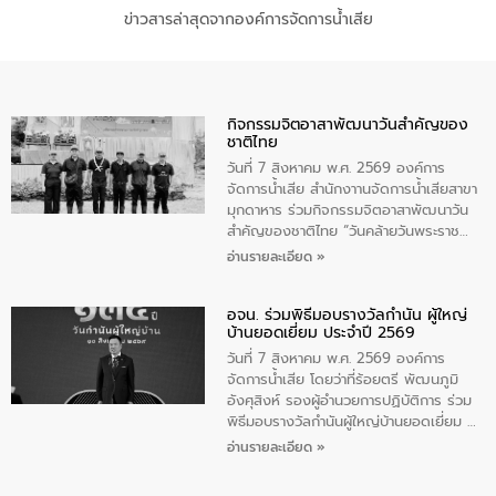
ข่าวสารล่าสุดจากองค์การจัดการน้ำเสีย
กิจกรรมจิตอาสาพัฒนาวันสําคัญของ
ชาติไทย
วันที่ 7 สิงหาคม พ.ศ. 2569 องค์การ
จัดการน้ำเสีย สำนักงาานจัดการน้ำเสียสาขา
มุกดาหาร ร่วมกิจกรรมจิตอาสาพัฒนาวัน
สําคัญของชาติไทย “วันคล้ายวันพระราช
สมภพ สมเด็จพระนางเจ้าสิริกิติ์พระบรม
อ่านรายละเอียด »
ราชินีนาถ พระบรมราชชนนีพันปีหลวง และ
วันแม่แห่งชาติ 12 สิงหาคม” โดยมีนายชลิต
อจน. ร่วมพิธีมอบรางวัลกำนัน ผู้ใหญ่
ทิพย์คำ รองผู้ว่าราชการจังหวัดมุกดาหาร
บ้านยอดเยี่ยม ประจำปี 2569
เป็นประธานในพิธี ณ เรือนจําชั่วคราวนาโสก
ตําบลนาโสก อําเภอเมืองมุกดาหาร จังหวัด
วันที่ 7 สิงหาคม พ.ศ. 2569 องค์การ
มุกดาหาร โดยในกิจกรรมได้ร่วมปลูกป่า และ
จัดการน้ำเสีย โดยว่าที่ร้อยตรี พัฒนภูมิ
ทําความสะอาดภายในบริเวณ จัดกิจกรรม
อังศุสิงห์ รองผู้อำนวยการปฏิบัติการ ร่วม
เพื่อถวายเป็นพระราชกุศล สมเด็จพระนาง
พิธีมอบรางวัลกำนันผู้ใหญ่บ้านยอดเยี่ยม ณ
เจ้าสิริกิติ์พระบรมราชินีนาถ พระบรมราช
ทำเนียบรัฐบาล โดยมีนายอนุทิน ชาญวีรกูล
อ่านรายละเอียด »
ชนนีพันปีหลวง พร้อมถวายสัจปฏิญาณ
นายกรัฐมนตรีและรัฐมนตรีว่าการกระทรวง
ทำความดีด้วยหัวใจ
มหาดไทย เป็นประธานมอบรางวัลแหนบ