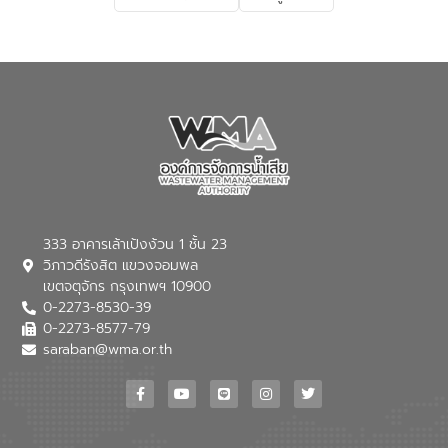
เกี่ยวกับสาเหตุและผลกระทบของน้ำเสีย
แนวทางการลดการเกิดน้ำเสียจากแหล่ง
กำเนิด การบำบัดน้ำเสียเบื้องต้นในครัวเรือน
ณ เทศบาลตำบลบางเลน จังหวัดนครปฐม
333 อาคารเล้าเป้งง้วน 1 ชั้น 23
วิภาวดีรังสิต แขวงจอมพล
เขตจตุจักร กรุงเทพฯ 10900
0-2273-8530-39
0-2273-8577-79
saraban@wma.or.th