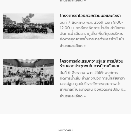
อ่านรายละเอียด »
ชนนีพันปีหลวง พร้อมถวายสัจปฏิญาณ
นายกรัฐมนตรีและรัฐมนตรีว่าการกระทรวง
ทำความดีด้วยหัวใจ
มหาดไทย เป็นประธานมอบรางวัลแหนบ
โครงการราไวย์สวยด้วยมือและใจเรา
ทองคำและประกาศเกียรติคุณให้แก่ กำนัน
ผู้ใหญ่บ้านยอดเยี่ยม พร้อมกล่าวชื่นชม ให้
วันที่ 7 สิงหาคม พ.ศ. 2569 เวลา 9:00-
โอวาท และมอบนโยบาย
12:00 น. องค์การจัดการน้ำเสีย สำนักงาน
จัดการน้ำเสียสาขาภูเก็ต พื้นที่ศูนย์บริหาร
จัดการคุณภาพน้ำเทศบาลตำบลราไวย์ เข้า
ร่วมโครงการราไวย์สวยด้วยมือและใจเรา
อ่านรายละเอียด »
โดยมีนายเทมส์ ไกรทัศน์ นายกเทศมนตรี
ตำบลราไวย์ เจ้าหน้าที่เทศบาล ชาวบ้าน
โครงการส่งเสริมความรู้และการมีส่วน
ประชาชน ตัวแทนจากโรงแรมต่างๆ ในเขต
ร่วมของประชาชนในการป้องกันและ
เทศบาลตำบลราไวย์ ศูนย์บริหารจัดการ
แก้ไขปัญหาน้ำเสียอย่างยั่งยืน
คุณภาพน้ำเทศบาลตำบลราไวย์ นำโดยนาย
วันที่ 6 สิงหาคม พ.ศ. 2569 องค์การ
น้อย แก้วเศษ ผู้จัดการสำนักงานจัดการน้ำ
จัดการน้ำเสีย สำนักงานจัดการน้ำเสียสาขา
เสียสาขาภูเก็ต พร้อมด้วยเจ้าหน้าที่ จำนวน
นครปฐม ศูนย์บริหารจัดการคุณภาพน้ำ
5 คน ร่วมทำกิจกรรม ทำความสะอาด
เทศบาลตำบลบางเลน จังหวัดนครปฐม จัด
ชายหาดและแหล่งท่องเที่ยว ณ บริเวณ
กิจกรรมภายใต้โครงการส่งเสริมความรู้และ
อ่านรายละเอียด »
แหลมพรหมเทพ หมู่ที่ 6 ตำบลราไวย์
การมีส่วนร่วมของประชาชนในการป้องกัน
อำเภอเมือง จังหวัดภูเก็ต
และแก้ไขปัญหาน้ำเสียอย่างยั่งยืน ตาม
นโยบาย “มหาดไทย ทำ ทัน ที Action 5
PLUS” โดยจัดอบรมให้ความรู้แก่ประชาชน
และนักเรียน เพื่อส่งเสริมความรู้ด้านการ
จัดการน้ำเสียและสร้างจิตสำนึกในการ
หมวดหมู่