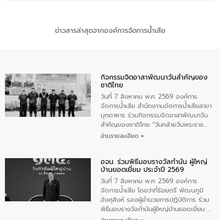
ข่าวสารล่าสุดจากองค์การจัดการน้ำเสีย
กิจกรรมจิตอาสาพัฒนาวันสําคัญของ
ชาติไทย
วันที่ 7 สิงหาคม พ.ศ. 2569 องค์การ
จัดการน้ำเสีย สำนักงาานจัดการน้ำเสียสาขา
มุกดาหาร ร่วมกิจกรรมจิตอาสาพัฒนาวัน
สําคัญของชาติไทย “วันคล้ายวันพระราช
สมภพ สมเด็จพระนางเจ้าสิริกิติ์พระบรม
อ่านรายละเอียด »
ราชินีนาถ พระบรมราชชนนีพันปีหลวง และ
วันแม่แห่งชาติ 12 สิงหาคม” โดยมีนายชลิต
อจน. ร่วมพิธีมอบรางวัลกำนัน ผู้ใหญ่
ทิพย์คำ รองผู้ว่าราชการจังหวัดมุกดาหาร
บ้านยอดเยี่ยม ประจำปี 2569
เป็นประธานในพิธี ณ เรือนจําชั่วคราวนาโสก
ตําบลนาโสก อําเภอเมืองมุกดาหาร จังหวัด
วันที่ 7 สิงหาคม พ.ศ. 2569 องค์การ
มุกดาหาร โดยในกิจกรรมได้ร่วมปลูกป่า และ
จัดการน้ำเสีย โดยว่าที่ร้อยตรี พัฒนภูมิ
ทําความสะอาดภายในบริเวณ จัดกิจกรรม
อังศุสิงห์ รองผู้อำนวยการปฏิบัติการ ร่วม
เพื่อถวายเป็นพระราชกุศล สมเด็จพระนาง
พิธีมอบรางวัลกำนันผู้ใหญ่บ้านยอดเยี่ยม ณ
เจ้าสิริกิติ์พระบรมราชินีนาถ พระบรมราช
ทำเนียบรัฐบาล โดยมีนายอนุทิน ชาญวีรกูล