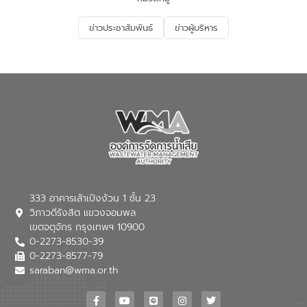
อนุรักษ์สิ่งแวดล้อม ในหัวข้อ “น้ำเสียชุมชน
และการบำบัดน้ำเสียเบื้องต้น” โดยให้ความรู้
ข่าวประชาสัมพันธ์
ข่าวผู้บริหาร
เกี่ยวกับสาเหตุและผลกระทบของน้ำเสีย
แนวทางการลดการเกิดน้ำเสียจากแหล่ง
กำเนิด การบำบัดน้ำเสียเบื้องต้นในครัวเรือน
ณ เทศบาลตำบลบางเลน จังหวัดนครปฐม
333 อาคารเล้าเป้งง้วน 1 ชั้น 23
วิภาวดีรังสิต แขวงจอมพล
เขตจตุจักร กรุงเทพฯ 10900
0-2273-8530-39
0-2273-8577-79
saraban@wma.or.th