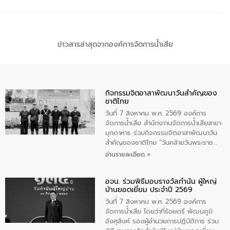
ข่าวสารล่าสุดจากองค์การจัดการน้ำเสีย
กิจกรรมจิตอาสาพัฒนาวันสําคัญของ
ชาติไทย
วันที่ 7 สิงหาคม พ.ศ. 2569 องค์การ
จัดการน้ำเสีย สำนักงาานจัดการน้ำเสียสาขา
มุกดาหาร ร่วมกิจกรรมจิตอาสาพัฒนาวัน
สําคัญของชาติไทย “วันคล้ายวันพระราช
สมภพ สมเด็จพระนางเจ้าสิริกิติ์พระบรม
อ่านรายละเอียด »
ราชินีนาถ พระบรมราชชนนีพันปีหลวง และ
วันแม่แห่งชาติ 12 สิงหาคม” โดยมีนายชลิต
อจน. ร่วมพิธีมอบรางวัลกำนัน ผู้ใหญ่
ทิพย์คำ รองผู้ว่าราชการจังหวัดมุกดาหาร
บ้านยอดเยี่ยม ประจำปี 2569
เป็นประธานในพิธี ณ เรือนจําชั่วคราวนาโสก
ตําบลนาโสก อําเภอเมืองมุกดาหาร จังหวัด
วันที่ 7 สิงหาคม พ.ศ. 2569 องค์การ
มุกดาหาร โดยในกิจกรรมได้ร่วมปลูกป่า และ
จัดการน้ำเสีย โดยว่าที่ร้อยตรี พัฒนภูมิ
ทําความสะอาดภายในบริเวณ จัดกิจกรรม
อังศุสิงห์ รองผู้อำนวยการปฏิบัติการ ร่วม