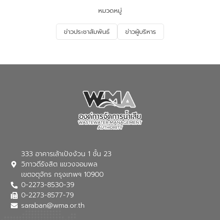
จัดการน้ำเสียและสร้างจิตสำนึกในการ
หมวดหมู่
อนุรักษ์สิ่งแวดล้อม ในหัวข้อ “น้ำเสียชุมชน
และการบำบัดน้ำเสียเบื้องต้น” โดยให้ความรู้
ข่าวประชาสัมพันธ์
ข่าวผู้บริหาร
เกี่ยวกับสาเหตุและผลกระทบของน้ำเสีย
แนวทางการลดการเกิดน้ำเสียจากแหล่ง
กำเนิด การบำบัดน้ำเสียเบื้องต้นในครัวเรือน
ณ เทศบาลตำบลบางเลน จังหวัดนครปฐม
333 อาคารเล้าเป้งง้วน 1 ชั้น 23
วิภาวดีรังสิต แขวงจอมพล
เขตจตุจักร กรุงเทพฯ 10900
0-2273-8530-39
0-2273-8577-79
saraban@wma.or.th