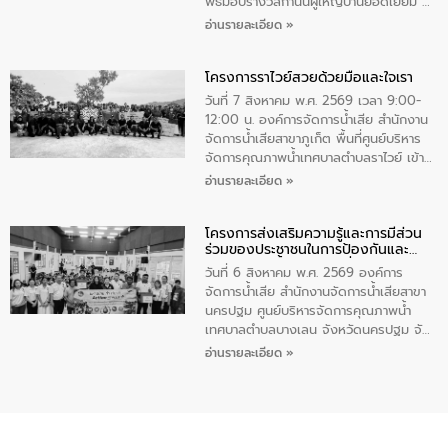
เพื่อถวายเป็นพระราชกุศล สมเด็จพระนาง
พิธีมอบรางวัลกำนันผู้ใหญ่บ้านยอดเยี่ยม ณ
เจ้าสิริกิติ์พระบรมราชินีนาถ พระบรมราช
ทำเนียบรัฐบาล โดยมีนายอนุทิน ชาญวีรกูล
อ่านรายละเอียด »
ชนนีพันปีหลวง พร้อมถวายสัจปฏิญาณ
นายกรัฐมนตรีและรัฐมนตรีว่าการกระทรวง
ทำความดีด้วยหัวใจ
มหาดไทย เป็นประธานมอบรางวัลแหนบ
โครงการราไวย์สวยด้วยมือและใจเรา
ทองคำและประกาศเกียรติคุณให้แก่ กำนัน
ผู้ใหญ่บ้านยอดเยี่ยม พร้อมกล่าวชื่นชม ให้
วันที่ 7 สิงหาคม พ.ศ. 2569 เวลา 9:00-
โอวาท และมอบนโยบาย
12:00 น. องค์การจัดการน้ำเสีย สำนักงาน
จัดการน้ำเสียสาขาภูเก็ต พื้นที่ศูนย์บริหาร
จัดการคุณภาพน้ำเทศบาลตำบลราไวย์ เข้า
ร่วมโครงการราไวย์สวยด้วยมือและใจเรา
อ่านรายละเอียด »
โดยมีนายเทมส์ ไกรทัศน์ นายกเทศมนตรี
ตำบลราไวย์ เจ้าหน้าที่เทศบาล ชาวบ้าน
โครงการส่งเสริมความรู้และการมีส่วน
ประชาชน ตัวแทนจากโรงแรมต่างๆ ในเขต
ร่วมของประชาชนในการป้องกันและ
เทศบาลตำบลราไวย์ ศูนย์บริหารจัดการ
แก้ไขปัญหาน้ำเสียอย่างยั่งยืน
คุณภาพน้ำเทศบาลตำบลราไวย์ นำโดยนาย
วันที่ 6 สิงหาคม พ.ศ. 2569 องค์การ
น้อย แก้วเศษ ผู้จัดการสำนักงานจัดการน้ำ
จัดการน้ำเสีย สำนักงานจัดการน้ำเสียสาขา
เสียสาขาภูเก็ต พร้อมด้วยเจ้าหน้าที่ จำนวน
นครปฐม ศูนย์บริหารจัดการคุณภาพน้ำ
5 คน ร่วมทำกิจกรรม ทำความสะอาด
เทศบาลตำบลบางเลน จังหวัดนครปฐม จัด
ชายหาดและแหล่งท่องเที่ยว ณ บริเวณ
กิจกรรมภายใต้โครงการส่งเสริมความรู้และ
อ่านรายละเอียด »
แหลมพรหมเทพ หมู่ที่ 6 ตำบลราไวย์
การมีส่วนร่วมของประชาชนในการป้องกัน
อำเภอเมือง จังหวัดภูเก็ต
และแก้ไขปัญหาน้ำเสียอย่างยั่งยืน ตาม
นโยบาย “มหาดไทย ทำ ทัน ที Action 5
PLUS” โดยจัดอบรมให้ความรู้แก่ประชาชน
และนักเรียน เพื่อส่งเสริมความรู้ด้านการ