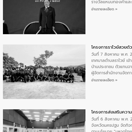
รางวัลแหนบทองคำและปร
อ่านรายละเอียด »
โครงการราไวย์สวยด้ว
วันที่ 7 สิงหาคม พ.ศ. 
เทศบาลตำบลราไวย์ เข้า
บ้านประชาชน ตัวแทนจา
ผู้จัดการสำนักงานจัดก
บริเวณแหลมพรหมเทพ หมู
อ่านรายละเอียด »
โครงการส่งเสริมความร
วันที่ 6 สิงหาคม พ.ศ
จังหวัดนครปฐม จัดกิจก
ตามนโยบาย “มหาดไทย ทำ