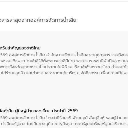
าวสารล่าสุดจากองค์การจัดการน้ำเสีย
าวันสําคัญของชาติไทย
 2569 องค์การจัดการน้ำเสีย สำนักงาานจัดการน้ำเสียสาขามุกดาหาร ร่วมกิ
พ สมเด็จพระนางเจ้าสิริกิติ์พระบรมราชินีนาถ พระบรมราชชนนีพันปีหลวง แล
าราชการจังหวัดมุกดาหาร เป็นประธานในพิธี ณ เรือนจําชั่วคราวนาโสก ตําบลนาโ
ได้ร่วมปลูกป่า และทําความสะอาดภายในบริเวณ จัดกิจกรรม เพื่อถวายเป็นพระร
บรมราชชนนีพันปีหลวง พร้อมถวายสัจปฏิญาณ ทำความดีด้วยหัวใจ
ัลกำนัน ผู้ใหญ่บ้านยอดเยี่ยม ประจำปี 2569
2569 องค์การจัดการน้ำเสีย โดยว่าที่ร้อยตรี พัฒนภูมิ อังศุสิงห์ รองผู้อำนว
 ณ ทำเนียบรัฐบาล โดยมีนายอนุทิน ชาญวีรกูล นายกรัฐมนตรีและรัฐมนตรีว่า