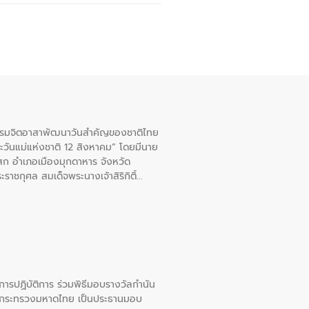
จกรรมจิตอาสาพัฒนาวันสําคัญของชาติไทย
ะวันแม่แห่งชาติ 12 สิงหาคม” โดยมีนาย
สก อําเภอเมืองมุกดาหาร จังหวัด
าชกุศล สมเด็จพระนางเจ้าสิริกิติ์
ยการปฏิบัติการ ร่วมพิธีมอบรางวัลกำนัน
การกระทรวงมหาดไทย เป็นประธานมอบ