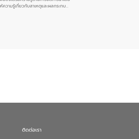
ให้ความรู้เกี่ยวกับสาเหตุและผลกระทบ
ณ เทศบาลตำบลบางเลน จังหวัดนครปฐม
ติดต่อเรา