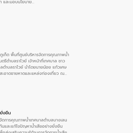
อวาท และมอบนโยบาย
เก็ต พื้นที่ศูนย์บริหารจัดการคุณภาพน้ำ
รีตำบลราไวย์ เจ้าหน้าที่เทศบาล ชาว
าลตำบลราไวย์ นำโดยนายน้อย แก้วเศษ
วามสะอาดชายหาดและแหล่งท่องเที่ยว ณ
ั่งยืน
หารจัดการคุณภาพน้ำเทศบาลตำบลบางเลน
นและแก้ไขปัญหาน้ำเสียอย่างยั่งยืน
อส่งเสริมความรู้ด้านการจัดการน้ำเสีย