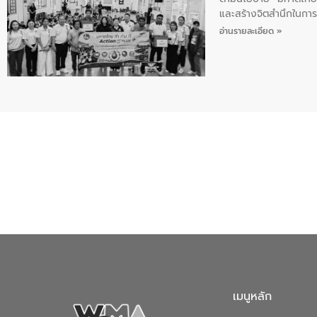
และสร้างจิตสำนึกในการอ
ของน้ำเสีย แนวทางการ
อ่านรายละเอียด »
เมนูหลัก