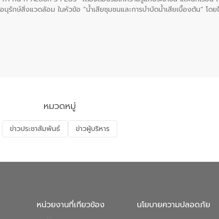
นุรักษ์สิ่งแวดล้อม ในหัวข้อ “น้ำเสียชุมชนและการบำบัดน้ำเสียเบื้องต้น” โดย
ลดการเกิดน้ำเสียจากแหล่งกำเนิด การบำบัดน้ำเสียเบื้องต้นในครัวเรือน 
หมวดหมู่
ข่าวประชาสัมพันธ์
ข่าวผู้บริหาร
หน่วยงานที่เกียวข้อง
นโยบายความปลอดภัย