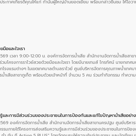
ะกาศเกียรติคุณให้แก่ กำนันผู้ใหญ่บ้านยอดเยี่ยม พร้อมกล่าวชื่นชม ให้โ
ยมือและใจเรา
2569 เวลา 9:00-12:00 น. องค์การจัดการน้ำเสีย สำนักงานจัดการน้ำเสียสาขาภู
ร่วมโครงการราไวย์สวยด้วยมือและใจเรา โดยมีนายเทมส์ ไกรทัศน์ นายกเทศมนต
กโรงแรมต่างๆ ในเขตเทศบาลตำบลราไวย์ ศูนย์บริหารจัดการคุณภาพน้ำเทศบ
ารน้ำเสียสาขาภูเก็ต พร้อมด้วยเจ้าหน้าที่ จำนวน 5 คน ร่วมทำกิจกรรม ทำค
่ที่ 6 ตำบลราไวย์ อำเภอเมือง จังหวัดภูเก็ต
ู้และการมีส่วนร่วมของประชาชนในการป้องกันและแก้ไขปัญหาน้ำเสียอย่างย
. 2569 องค์การจัดการน้ำเสีย สำนักงานจัดการน้ำเสียสาขานครปฐม ศูนย์บริ
รรมภายใต้โครงการส่งเสริมความรู้และการมีส่วนร่วมของประชาชนในการป้องกั
 ทัน ที Action 5 PLUS” โดยจัดอบรมให้ความรู้แก่ประชาชน และนักเรียน เพื่