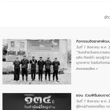
ข่
กิจกรรมจิตอาสาพัฒน
วันที่ 7 สิงหาคม พ.ศ.
“วันคล้ายวันพระราชสมภ
ชลิต ทิพย์คำ รองผู้ว่
มุกดาหาร โดยในกิจกรรม
พระบรมราชินีนาถ พระ
อ่านรายละเอียด »
อจน. ร่วมพิธีมอบรางว
วันที่ 7 สิงหาคม พ.ศ. 
ผู้ใหญ่บ้านยอดเยี่ยม