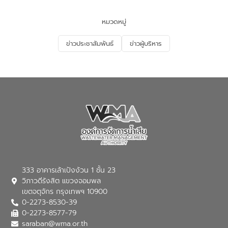
และนักเรียน เพื่อส่งเสริมความรู้ด้านการ
จัดการน้ำเสียและสร้างจิตสำนึกในการ
หมวดหมู่
อนุรักษ์สิ่งแวดล้อม ในหัวข้อ “น้ำเสียชุมชน
และการบำบัดน้ำเสียเบื้องต้น” โดยให้ความรู้
ข่าวประชาสัมพันธ์
ข่าวผู้บริหาร
เกี่ยวกับสาเหตุและผลกระทบของน้ำเสีย
แนวทางการลดการเกิดน้ำเสียจากแหล่ง
กำเนิด การบำบัดน้ำเสียเบื้องต้นในครัวเรือน
ณ เทศบาลตำบลบางเลน จังหวัดนครปฐม
333 อาคารเล้าเป้งง้วน 1 ชั้น 23
วิภาวดีรังสิต แขวงจอมพล
เขตจตุจักร กรุงเทพฯ 10900
0-2273-8530-39
0-2273-8577-79
saraban@wma.or.th