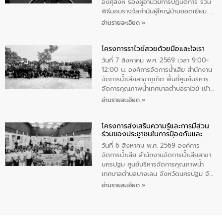
ทําความสะอาดภายในบริเวณ จัดกิจกรรม
อังศุสิงห์ รองผู้อำนวยการปฏิบัติการ ร่วม
เพื่อถวายเป็นพระราชกุศล สมเด็จพระนาง
พิธีมอบรางวัลกำนันผู้ใหญ่บ้านยอดเยี่ยม ณ
เจ้าสิริกิติ์พระบรมราชินีนาถ พระบรมราช
ทำเนียบรัฐบาล โดยมีนายอนุทิน ชาญวีรกูล
อ่านรายละเอียด »
ชนนีพันปีหลวง พร้อมถวายสัจปฏิญาณ
นายกรัฐมนตรีและรัฐมนตรีว่าการกระทรวง
ทำความดีด้วยหัวใจ
มหาดไทย เป็นประธานมอบรางวัลแหนบ
โครงการราไวย์สวยด้วยมือและใจเรา
ทองคำและประกาศเกียรติคุณให้แก่ กำนัน
ผู้ใหญ่บ้านยอดเยี่ยม พร้อมกล่าวชื่นชม ให้
วันที่ 7 สิงหาคม พ.ศ. 2569 เวลา 9:00-
โอวาท และมอบนโยบาย
12:00 น. องค์การจัดการน้ำเสีย สำนักงาน
จัดการน้ำเสียสาขาภูเก็ต พื้นที่ศูนย์บริหาร
จัดการคุณภาพน้ำเทศบาลตำบลราไวย์ เข้า
ร่วมโครงการราไวย์สวยด้วยมือและใจเรา
อ่านรายละเอียด »
โดยมีนายเทมส์ ไกรทัศน์ นายกเทศมนตรี
ตำบลราไวย์ เจ้าหน้าที่เทศบาล ชาวบ้าน
โครงการส่งเสริมความรู้และการมีส่วน
ประชาชน ตัวแทนจากโรงแรมต่างๆ ในเขต
ร่วมของประชาชนในการป้องกันและ
เทศบาลตำบลราไวย์ ศูนย์บริหารจัดการ
แก้ไขปัญหาน้ำเสียอย่างยั่งยืน
คุณภาพน้ำเทศบาลตำบลราไวย์ นำโดยนาย
วันที่ 6 สิงหาคม พ.ศ. 2569 องค์การ
น้อย แก้วเศษ ผู้จัดการสำนักงานจัดการน้ำ
จัดการน้ำเสีย สำนักงานจัดการน้ำเสียสาขา
เสียสาขาภูเก็ต พร้อมด้วยเจ้าหน้าที่ จำนวน
นครปฐม ศูนย์บริหารจัดการคุณภาพน้ำ
5 คน ร่วมทำกิจกรรม ทำความสะอาด
เทศบาลตำบลบางเลน จังหวัดนครปฐม จัด
ชายหาดและแหล่งท่องเที่ยว ณ บริเวณ
กิจกรรมภายใต้โครงการส่งเสริมความรู้และ
อ่านรายละเอียด »
แหลมพรหมเทพ หมู่ที่ 6 ตำบลราไวย์
การมีส่วนร่วมของประชาชนในการป้องกัน
อำเภอเมือง จังหวัดภูเก็ต
และแก้ไขปัญหาน้ำเสียอย่างยั่งยืน ตาม
นโยบาย “มหาดไทย ทำ ทัน ที Action 5
PLUS” โดยจัดอบรมให้ความรู้แก่ประชาชน