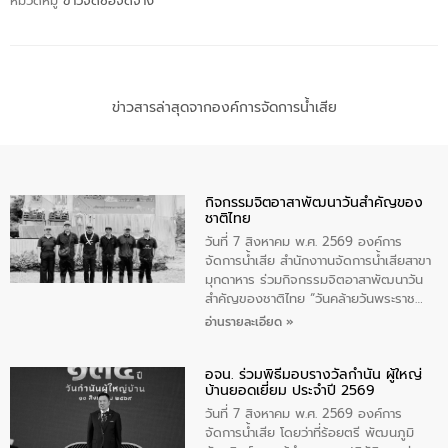
หมวดหมู่
ข่าวจัดซื้อจัดจ้าง
ข่าวสารล่าสุดจากองค์การจัดการน้ำเสีย
กิจกรรมจิตอาสาพัฒนาวันสําคัญของ
ชาติไทย
วันที่ 7 สิงหาคม พ.ศ. 2569 องค์การ
จัดการน้ำเสีย สำนักงาานจัดการน้ำเสียสาขา
มุกดาหาร ร่วมกิจกรรมจิตอาสาพัฒนาวัน
สําคัญของชาติไทย “วันคล้ายวันพระราช
สมภพ สมเด็จพระนางเจ้าสิริกิติ์พระบรม
อ่านรายละเอียด »
ราชินีนาถ พระบรมราชชนนีพันปีหลวง และ
วันแม่แห่งชาติ 12 สิงหาคม” โดยมีนายชลิต
อจน. ร่วมพิธีมอบรางวัลกำนัน ผู้ใหญ่
ทิพย์คำ รองผู้ว่าราชการจังหวัดมุกดาหาร
บ้านยอดเยี่ยม ประจำปี 2569
เป็นประธานในพิธี ณ เรือนจําชั่วคราวนาโสก
ตําบลนาโสก อําเภอเมืองมุกดาหาร จังหวัด
วันที่ 7 สิงหาคม พ.ศ. 2569 องค์การ
มุกดาหาร โดยในกิจกรรมได้ร่วมปลูกป่า และ
จัดการน้ำเสีย โดยว่าที่ร้อยตรี พัฒนภูมิ