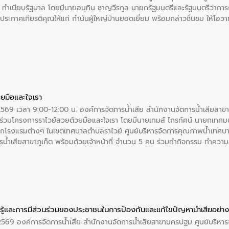
 ณ ทำเนียบรัฐบาล โดยมีนายอนุทิน ชาญวีรกูล นายกรัฐมนตรีและรัฐมนตรีว่า
ะกาศเกียรติคุณให้แก่ กำนันผู้ใหญ่บ้านยอดเยี่ยม พร้อมกล่าวชื่นชม ให้โ
ยมือและใจเรา
2569 เวลา 9:00-12:00 น. องค์การจัดการน้ำเสีย สำนักงานจัดการน้ำเสียสาขาภู
ร่วมโครงการราไวย์สวยด้วยมือและใจเรา โดยมีนายเทมส์ ไกรทัศน์ นายกเทศมนต
กโรงแรมต่างๆ ในเขตเทศบาลตำบลราไวย์ ศูนย์บริหารจัดการคุณภาพน้ำเทศบ
ารน้ำเสียสาขาภูเก็ต พร้อมด้วยเจ้าหน้าที่ จำนวน 5 คน ร่วมทำกิจกรรม ทำค
่ที่ 6 ตำบลราไวย์ อำเภอเมือง จังหวัดภูเก็ต
ู้และการมีส่วนร่วมของประชาชนในการป้องกันและแก้ไขปัญหาน้ำเสียอย่างย
. 2569 องค์การจัดการน้ำเสีย สำนักงานจัดการน้ำเสียสาขานครปฐม ศูนย์บริ