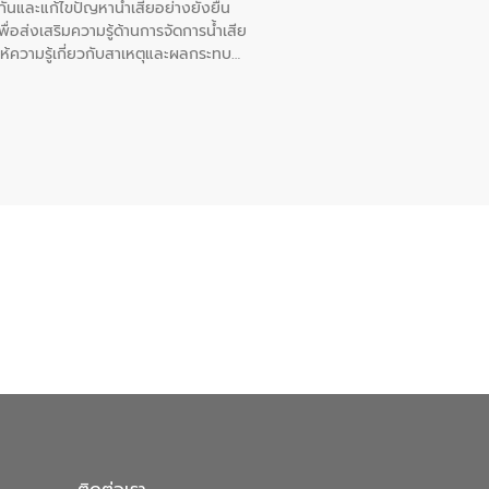
นและแก้ไขปัญหาน้ำเสียอย่างยั่งยืน
อส่งเสริมความรู้ด้านการจัดการน้ำเสีย
ให้ความรู้เกี่ยวกับสาเหตุและผลกระทบ
ณ เทศบาลตำบลบางเลน จังหวัดนครปฐม