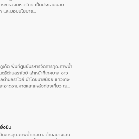
การกระทรวงมหาดไทย เป็นประธานมอบ
อวาท และมอบนโยบาย
เก็ต พื้นที่ศูนย์บริหารจัดการคุณภาพน้ำ
รีตำบลราไวย์ เจ้าหน้าที่เทศบาล ชาว
าลตำบลราไวย์ นำโดยนายน้อย แก้วเศษ
วามสะอาดชายหาดและแหล่งท่องเที่ยว ณ
ั่งยืน
หารจัดการคุณภาพน้ำเทศบาลตำบลบางเลน