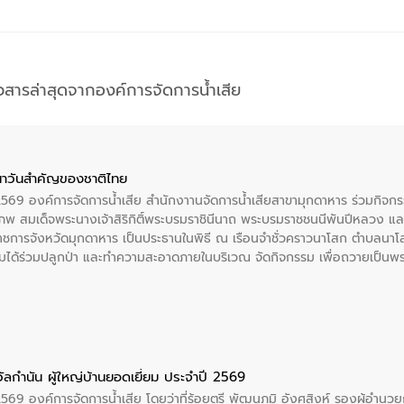
าวสารล่าสุดจากองค์การจัดการน้ำเสีย
าวันสําคัญของชาติไทย
 2569 องค์การจัดการน้ำเสีย สำนักงาานจัดการน้ำเสียสาขามุกดาหาร ร่วมกิ
พ สมเด็จพระนางเจ้าสิริกิติ์พระบรมราชินีนาถ พระบรมราชชนนีพันปีหลวง แล
าราชการจังหวัดมุกดาหาร เป็นประธานในพิธี ณ เรือนจําชั่วคราวนาโสก ตําบลนาโ
ได้ร่วมปลูกป่า และทําความสะอาดภายในบริเวณ จัดกิจกรรม เพื่อถวายเป็นพระร
บรมราชชนนีพันปีหลวง พร้อมถวายสัจปฏิญาณ ทำความดีด้วยหัวใจ
ัลกำนัน ผู้ใหญ่บ้านยอดเยี่ยม ประจำปี 2569
2569 องค์การจัดการน้ำเสีย โดยว่าที่ร้อยตรี พัฒนภูมิ อังศุสิงห์ รองผู้อำนว