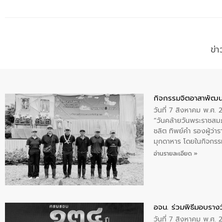
ข่
กิจกรรมจิตอาสาพัฒน
วันที่ 7 สิงหาคม พ.ศ.
“วันคล้ายวันพระราชสมภ
ชลิต ทิพย์คำ รองผู้ว่
มุกดาหาร โดยในกิจกรรม
พระบรมราชินีนาถ พระ
อ่านรายละเอียด »
อจน. ร่วมพิธีมอบรางว
วันที่ 7 สิงหาคม พ.ศ. 