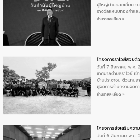
ผู้ใหญ่บ้านยอดเยี่ยม
รางวัลแหนบทองคำและปร
อ่านรายละเอียด »
โครงการราไวย์สวยด้ว
วันที่ 7 สิงหาคม พ.ศ. 
เทศบาลตำบลราไวย์ เข้า
บ้านประชาชน ตัวแทนจา
ผู้จัดการสำนักงานจัดก
บริเวณแหลมพรหมเทพ หมู
อ่านรายละเอียด »
โครงการส่งเสริมความร
วันที่ 6 สิงหาคม พ.ศ