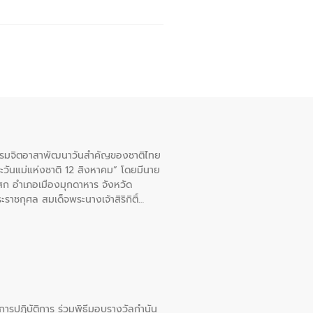
จกรรมจิตอาสาพัฒนาวันสําคัญของชาติไทย
ะวันแม่แห่งชาติ 12 สิงหาคม” โดยมีนาย
สก อําเภอเมืองมุกดาหาร จังหวัด
าชกุศล สมเด็จพระนางเจ้าสิริกิติ์
ยการปฏิบัติการ ร่วมพิธีมอบรางวัลกำนัน