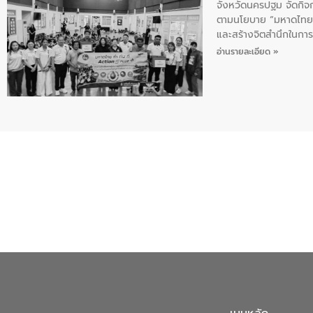
จังหวัดนครปฐม จัดกิจก
ตามนโยบาย “มหาดไทย ทำ
และสร้างจิตสำนึกในการอ
ของน้ำเสีย แนวทางการ
อ่านรายละเอียด »