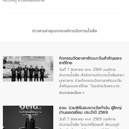
หมวดหมู่
ข่าวจัดซื้อจัดจ้าง
ข่าวสารล่าสุดจากองค์การจัดการน้ำเสีย
กิจกรรมจิตอาสาพัฒนาวันสําคัญของ
ชาติไทย
วันที่ 7 สิงหาคม พ.ศ. 2569 องค์การ
จัดการน้ำเสีย สำนักงาานจัดการน้ำเสียสาขา
มุกดาหาร ร่วมกิจกรรมจิตอาสาพัฒนาวัน
สําคัญของชาติไทย “วันคล้ายวันพระราช
สมภพ สมเด็จพระนางเจ้าสิริกิติ์พระบรม
อ่านรายละเอียด »
ราชินีนาถ พระบรมราชชนนีพันปีหลวง และ
วันแม่แห่งชาติ 12 สิงหาคม” โดยมีนายชลิต
อจน. ร่วมพิธีมอบรางวัลกำนัน ผู้ใหญ่
ทิพย์คำ รองผู้ว่าราชการจังหวัดมุกดาหาร
บ้านยอดเยี่ยม ประจำปี 2569
เป็นประธานในพิธี ณ เรือนจําชั่วคราวนาโสก
ตําบลนาโสก อําเภอเมืองมุกดาหาร จังหวัด
วันที่ 7 สิงหาคม พ.ศ. 2569 องค์การ
มุกดาหาร โดยในกิจกรรมได้ร่วมปลูกป่า และ
จัดการน้ำเสีย โดยว่าที่ร้อยตรี พัฒนภูมิ