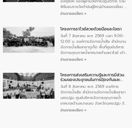
ทําความสะอาดภายในบริเวณ จัดกิจกรรม
อังศุสิงห์ รองผู้อำนวยการปฏิบัติการ ร่วม
เพื่อถวายเป็นพระราชกุศล สมเด็จพระนาง
พิธีมอบรางวัลกำนันผู้ใหญ่บ้านยอดเยี่ยม ณ
เจ้าสิริกิติ์พระบรมราชินีนาถ พระบรมราช
ทำเนียบรัฐบาล โดยมีนายอนุทิน ชาญวีรกูล
อ่านรายละเอียด »
ชนนีพันปีหลวง พร้อมถวายสัจปฏิญาณ
นายกรัฐมนตรีและรัฐมนตรีว่าการกระทรวง
ทำความดีด้วยหัวใจ
มหาดไทย เป็นประธานมอบรางวัลแหนบ
โครงการราไวย์สวยด้วยมือและใจเรา
ทองคำและประกาศเกียรติคุณให้แก่ กำนัน
ผู้ใหญ่บ้านยอดเยี่ยม พร้อมกล่าวชื่นชม ให้
วันที่ 7 สิงหาคม พ.ศ. 2569 เวลา 9:00-
โอวาท และมอบนโยบาย
12:00 น. องค์การจัดการน้ำเสีย สำนักงาน
จัดการน้ำเสียสาขาภูเก็ต พื้นที่ศูนย์บริหาร
จัดการคุณภาพน้ำเทศบาลตำบลราไวย์ เข้า
ร่วมโครงการราไวย์สวยด้วยมือและใจเรา
อ่านรายละเอียด »
โดยมีนายเทมส์ ไกรทัศน์ นายกเทศมนตรี
ตำบลราไวย์ เจ้าหน้าที่เทศบาล ชาวบ้าน
โครงการส่งเสริมความรู้และการมีส่วน
ประชาชน ตัวแทนจากโรงแรมต่างๆ ในเขต
ร่วมของประชาชนในการป้องกันและ
เทศบาลตำบลราไวย์ ศูนย์บริหารจัดการ
แก้ไขปัญหาน้ำเสียอย่างยั่งยืน
คุณภาพน้ำเทศบาลตำบลราไวย์ นำโดยนาย
วันที่ 6 สิงหาคม พ.ศ. 2569 องค์การ
น้อย แก้วเศษ ผู้จัดการสำนักงานจัดการน้ำ
จัดการน้ำเสีย สำนักงานจัดการน้ำเสียสาขา
เสียสาขาภูเก็ต พร้อมด้วยเจ้าหน้าที่ จำนวน
นครปฐม ศูนย์บริหารจัดการคุณภาพน้ำ
5 คน ร่วมทำกิจกรรม ทำความสะอาด
เทศบาลตำบลบางเลน จังหวัดนครปฐม จัด
ชายหาดและแหล่งท่องเที่ยว ณ บริเวณ
กิจกรรมภายใต้โครงการส่งเสริมความรู้และ
อ่านรายละเอียด »
แหลมพรหมเทพ หมู่ที่ 6 ตำบลราไวย์
การมีส่วนร่วมของประชาชนในการป้องกัน
อำเภอเมือง จังหวัดภูเก็ต
และแก้ไขปัญหาน้ำเสียอย่างยั่งยืน ตาม
นโยบาย “มหาดไทย ทำ ทัน ที Action 5
PLUS” โดยจัดอบรมให้ความรู้แก่ประชาชน