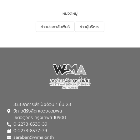
และนักเรียน เพื่อส่งเสริมความรู้ด้านการ
จัดการน้ำเสียและสร้างจิตสำนึกในการ
หมวดหมู่
อนุรักษ์สิ่งแวดล้อม ในหัวข้อ “น้ำเสียชุมชน
และการบำบัดน้ำเสียเบื้องต้น” โดยให้ความรู้
ข่าวประชาสัมพันธ์
ข่าวผู้บริหาร
เกี่ยวกับสาเหตุและผลกระทบของน้ำเสีย
แนวทางการลดการเกิดน้ำเสียจากแหล่ง
กำเนิด การบำบัดน้ำเสียเบื้องต้นในครัวเรือน
ณ เทศบาลตำบลบางเลน จังหวัดนครปฐม
333 อาคารเล้าเป้งง้วน 1 ชั้น 23
วิภาวดีรังสิต แขวงจอมพล
เขตจตุจักร กรุงเทพฯ 10900
0-2273-8530-39
0-2273-8577-79
saraban@wma.or.th