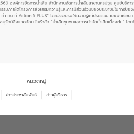
. 2569 องค์การจัดการน้ำเสีย สำนักงานจัดการน้ำเสียสาขานครปฐม ศูนย์บริ
รรมภายใต้โครงการส่งเสริมความรู้และการมีส่วนร่วมของประชาชนในการป้องกั
 ทัน ที Action 5 PLUS” โดยจัดอบรมให้ความรู้แก่ประชาชน และนักเรียน เพื่
นุรักษ์สิ่งแวดล้อม ในหัวข้อ “น้ำเสียชุมชนและการบำบัดน้ำเสียเบื้องต้น” โดย
ลดการเกิดน้ำเสียจากแหล่งกำเนิด การบำบัดน้ำเสียเบื้องต้นในครัวเรือน 
หมวดหมู่
ข่าวประชาสัมพันธ์
ข่าวผู้บริหาร