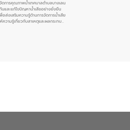
หารจัดการคุณภาพน้ำเทศบาลตำบลบางเลน
นและแก้ไขปัญหาน้ำเสียอย่างยั่งยืน
อส่งเสริมความรู้ด้านการจัดการน้ำเสีย
ให้ความรู้เกี่ยวกับสาเหตุและผลกระทบ
ณ เทศบาลตำบลบางเลน จังหวัดนครปฐม