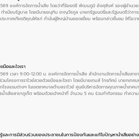
2569 องค์การจัดการน้ำเสีย โดยว่าที่ร้อยตรี พัฒนภูมิ อังศุสิงห์ รองผู้อำนว
 ณ ทำเนียบรัฐบาล โดยมีนายอนุทิน ชาญวีรกูล นายกรัฐมนตรีและรัฐมนตรีว่า
ะกาศเกียรติคุณให้แก่ กำนันผู้ใหญ่บ้านยอดเยี่ยม พร้อมกล่าวชื่นชม ให้โ
ยมือและใจเรา
2569 เวลา 9:00-12:00 น. องค์การจัดการน้ำเสีย สำนักงานจัดการน้ำเสียสาขาภู
ร่วมโครงการราไวย์สวยด้วยมือและใจเรา โดยมีนายเทมส์ ไกรทัศน์ นายกเทศมนต
กโรงแรมต่างๆ ในเขตเทศบาลตำบลราไวย์ ศูนย์บริหารจัดการคุณภาพน้ำเทศบ
ารน้ำเสียสาขาภูเก็ต พร้อมด้วยเจ้าหน้าที่ จำนวน 5 คน ร่วมทำกิจกรรม ทำค
่ที่ 6 ตำบลราไวย์ อำเภอเมือง จังหวัดภูเก็ต
ู้และการมีส่วนร่วมของประชาชนในการป้องกันและแก้ไขปัญหาน้ำเสียอย่างย