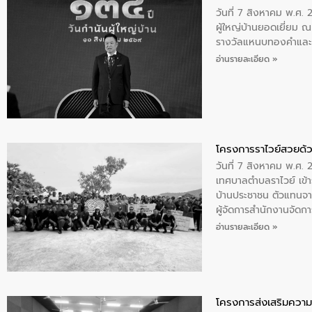
วันที่ 7 สิงหาคม พ.ศ. 
ผู้ใหญ่บ้านยอดเยี่ยม
รางวัลแหนบทองคำและปร
อ่านรายละเอียด »
โครงการราไวย์สวยด้ว
วันที่ 7 สิงหาคม พ.ศ. 
เทศบาลตำบลราไวย์ เข้า
บ้านประชาชน ตัวแทนจา
ผู้จัดการสำนักงานจัดก
บริเวณแหลมพรหมเทพ หมู
อ่านรายละเอียด »
โครงการส่งเสริมความร