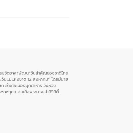
จกรรมจิตอาสาพัฒนาวันสําคัญของชาติไทย
ะวันแม่แห่งชาติ 12 สิงหาคม” โดยมีนาย
สก อําเภอเมืองมุกดาหาร จังหวัด
าชกุศล สมเด็จพระนางเจ้าสิริกิติ์