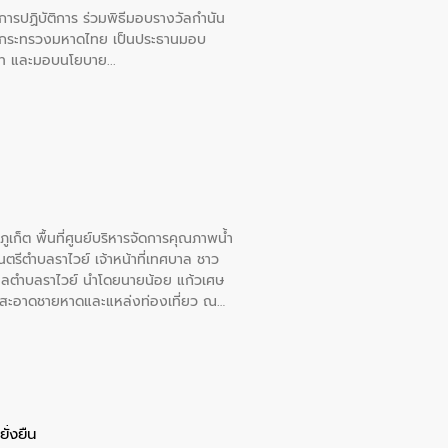
ยการปฏิบัติการ ร่วมพิธีมอบรางวัลกำนัน
การกระทรวงมหาดไทย เป็นประธานมอบ
อวาท และมอบนโยบาย
เก็ต พื้นที่ศูนย์บริหารจัดการคุณภาพน้ำ
รีตำบลราไวย์ เจ้าหน้าที่เทศบาล ชาว
าลตำบลราไวย์ นำโดยนายน้อย แก้วเศษ
วามสะอาดชายหาดและแหล่งท่องเที่ยว ณ
ั่งยืน