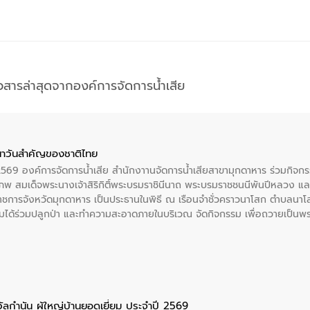
าวสารล่าสุดจากองค์การจัดการน้ำเสีย
าวันสําคัญของชาติไทย
 2569 องค์การจัดการน้ำเสีย สำนักงาานจัดการน้ำเสียสาขามุกดาหาร ร่วมกิ
พ สมเด็จพระนางเจ้าสิริกิติ์พระบรมราชินีนาถ พระบรมราชชนนีพันปีหลวง แล
าราชการจังหวัดมุกดาหาร เป็นประธานในพิธี ณ เรือนจําชั่วคราวนาโสก ตําบลนาโ
ได้ร่วมปลูกป่า และทําความสะอาดภายในบริเวณ จัดกิจกรรม เพื่อถวายเป็นพระร
บรมราชชนนีพันปีหลวง พร้อมถวายสัจปฏิญาณ ทำความดีด้วยหัวใจ
ัลกำนัน ผู้ใหญ่บ้านยอดเยี่ยม ประจำปี 2569