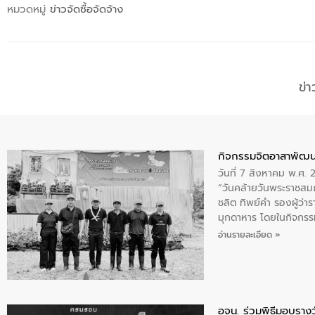
หมวดหมู่
ข่าวจัดซื้อจัดจ้าง
ข่
กิจกรรมจิตอาสาพัฒน
วันที่ 7 สิงหาคม พ.ศ.
“วันคล้ายวันพระราชสมภ
ชลิต ทิพย์คำ รองผู้ว่
มุกดาหาร โดยในกิจกรรม
พระบรมราชินีนาถ พระ
อ่านรายละเอียด »
อจน. ร่วมพิธีมอบรางว