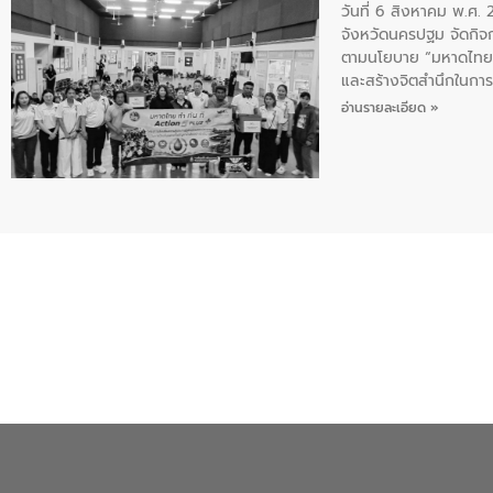
วันที่ 6 สิงหาคม พ.ศ
จังหวัดนครปฐม จัดกิจก
ตามนโยบาย “มหาดไทย ทำ
และสร้างจิตสำนึกในการอ
ของน้ำเสีย แนวทางการ
อ่านรายละเอียด »