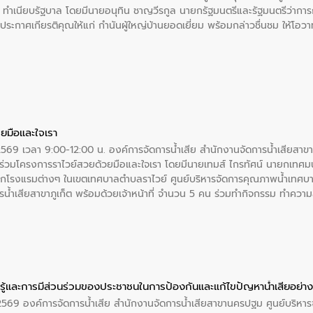
 ณ ทำเนียบรัฐบาล โดยมีนายอนุทิน ชาญวีรกูล นายกรัฐมนตรีและรัฐมนตรีว่า
ะกาศเกียรติคุณให้แก่ กำนันผู้ใหญ่บ้านยอดเยี่ยม พร้อมกล่าวชื่นชม ให้โ
ยมือและใจเรา
2569 เวลา 9:00-12:00 น. องค์การจัดการน้ำเสีย สำนักงานจัดการน้ำเสียสาขาภู
ร่วมโครงการราไวย์สวยด้วยมือและใจเรา โดยมีนายเทมส์ ไกรทัศน์ นายกเทศมนต
กโรงแรมต่างๆ ในเขตเทศบาลตำบลราไวย์ ศูนย์บริหารจัดการคุณภาพน้ำเทศบ
ารน้ำเสียสาขาภูเก็ต พร้อมด้วยเจ้าหน้าที่ จำนวน 5 คน ร่วมทำกิจกรรม ทำค
่ที่ 6 ตำบลราไวย์ อำเภอเมือง จังหวัดภูเก็ต
ู้และการมีส่วนร่วมของประชาชนในการป้องกันและแก้ไขปัญหาน้ำเสียอย่างย
. 2569 องค์การจัดการน้ำเสีย สำนักงานจัดการน้ำเสียสาขานครปฐม ศูนย์บริ