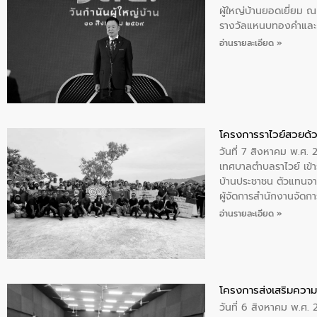
ผู้ใหญ่บ้านยอดเยี่ยม
รางวัลแหนบทองคำและปร
อ่านรายละเอียด »
โครงการราไวย์สวยด้ว
วันที่ 7 สิงหาคม พ.ศ. 
เทศบาลตำบลราไวย์ เข้า
บ้านประชาชน ตัวแทนจา
ผู้จัดการสำนักงานจัดก
บริเวณแหลมพรหมเทพ หมู
อ่านรายละเอียด »
โครงการส่งเสริมความร
วันที่ 6 สิงหาคม พ.ศ