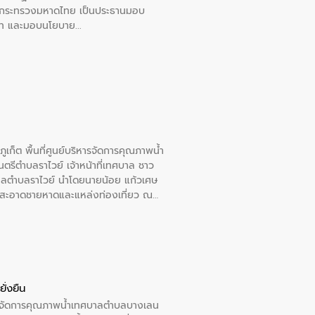
การกระทรวงมหาดไทย เป็นประธานมอบ
อวาท และมอบนโยบาย
เก็ต พื้นที่ศูนย์บริหารจัดการคุณภาพน้ำ
รีตำบลราไวย์ เจ้าหน้าที่เทศบาล ชาว
าลตำบลราไวย์ นำโดยนายน้อย แก้วเศษ
วามสะอาดชายหาดและแหล่งท่องเที่ยว ณ
ั่งยืน
หารจัดการคุณภาพน้ำเทศบาลตำบลบางเลน