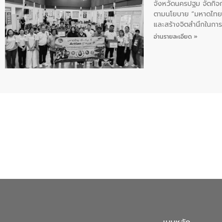
จังหวัดนครปฐม จัดกิจก
ตามนโยบาย “มหาดไทย ทำ
และสร้างจิตสำนึกในการอ
ของน้ำเสีย แนวทางการ
อ่านรายละเอียด »