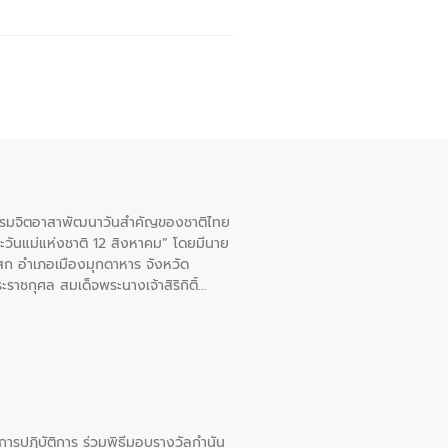
จกรรมจิตอาสาพัฒนาวันสําคัญของชาติไทย
ะวันแม่แห่งชาติ 12 สิงหาคม” โดยมีนาย
สก อําเภอเมืองมุกดาหาร จังหวัด
าชกุศล สมเด็จพระนางเจ้าสิริกิติ์
ยการปฏิบัติการ ร่วมพิธีมอบรางวัลกำนัน