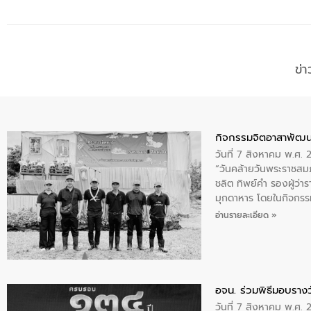
ข่
กิจกรรมจิตอาสาพัฒน
วันที่ 7 สิงหาคม พ.ศ.
“วันคล้ายวันพระราชสมภ
ชลิต ทิพย์คำ รองผู้ว่
มุกดาหาร โดยในกิจกรรม
พระบรมราชินีนาถ พระ
อ่านรายละเอียด »
อจน. ร่วมพิธีมอบรางว
วันที่ 7 สิงหาคม พ.ศ. 