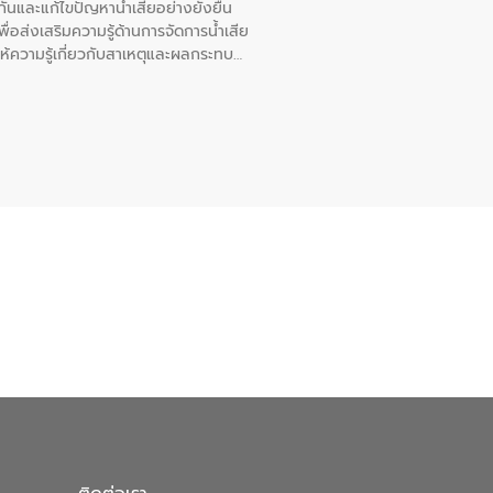
นและแก้ไขปัญหาน้ำเสียอย่างยั่งยืน
อส่งเสริมความรู้ด้านการจัดการน้ำเสีย
ให้ความรู้เกี่ยวกับสาเหตุและผลกระทบ
ณ เทศบาลตำบลบางเลน จังหวัดนครปฐม