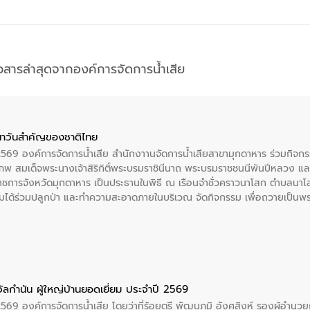
าวสารล่าสุดจากองค์การจัดการน้ำเสีย
าวันสําคัญของชาติไทย
 2569 องค์การจัดการน้ำเสีย สำนักงาานจัดการน้ำเสียสาขามุกดาหาร ร่วมกิ
พ สมเด็จพระนางเจ้าสิริกิติ์พระบรมราชินีนาถ พระบรมราชชนนีพันปีหลวง แล
าราชการจังหวัดมุกดาหาร เป็นประธานในพิธี ณ เรือนจําชั่วคราวนาโสก ตําบลนาโ
ได้ร่วมปลูกป่า และทําความสะอาดภายในบริเวณ จัดกิจกรรม เพื่อถวายเป็นพระร
บรมราชชนนีพันปีหลวง พร้อมถวายสัจปฏิญาณ ทำความดีด้วยหัวใจ
ัลกำนัน ผู้ใหญ่บ้านยอดเยี่ยม ประจำปี 2569
2569 องค์การจัดการน้ำเสีย โดยว่าที่ร้อยตรี พัฒนภูมิ อังศุสิงห์ รองผู้อำนว