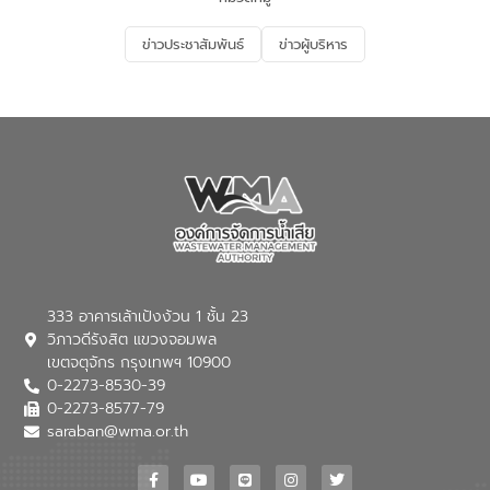
อนุรักษ์สิ่งแวดล้อม ในหัวข้อ “น้ำเสียชุมชน
และการบำบัดน้ำเสียเบื้องต้น” โดยให้ความรู้
ข่าวประชาสัมพันธ์
ข่าวผู้บริหาร
เกี่ยวกับสาเหตุและผลกระทบของน้ำเสีย
แนวทางการลดการเกิดน้ำเสียจากแหล่ง
กำเนิด การบำบัดน้ำเสียเบื้องต้นในครัวเรือน
ณ เทศบาลตำบลบางเลน จังหวัดนครปฐม
333 อาคารเล้าเป้งง้วน 1 ชั้น 23
วิภาวดีรังสิต แขวงจอมพล
เขตจตุจักร กรุงเทพฯ 10900
0-2273-8530-39
0-2273-8577-79
saraban@wma.or.th