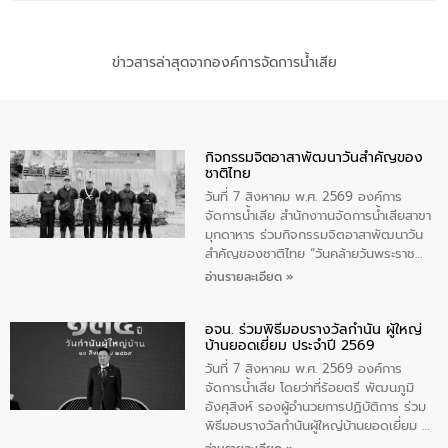
ข่าวสารล่าสุดจากองค์การจัดการน้ำเสีย
กิจกรรมจิตอาสาพัฒนาวันสําคัญของ
ชาติไทย
วันที่ 7 สิงหาคม พ.ศ. 2569 องค์การ
จัดการน้ำเสีย สำนักงาานจัดการน้ำเสียสาขา
มุกดาหาร ร่วมกิจกรรมจิตอาสาพัฒนาวัน
สําคัญของชาติไทย “วันคล้ายวันพระราช
สมภพ สมเด็จพระนางเจ้าสิริกิติ์พระบรม
อ่านรายละเอียด »
ราชินีนาถ พระบรมราชชนนีพันปีหลวง และ
วันแม่แห่งชาติ 12 สิงหาคม” โดยมีนายชลิต
อจน. ร่วมพิธีมอบรางวัลกำนัน ผู้ใหญ่
ทิพย์คำ รองผู้ว่าราชการจังหวัดมุกดาหาร
บ้านยอดเยี่ยม ประจำปี 2569
เป็นประธานในพิธี ณ เรือนจําชั่วคราวนาโสก
ตําบลนาโสก อําเภอเมืองมุกดาหาร จังหวัด
วันที่ 7 สิงหาคม พ.ศ. 2569 องค์การ
มุกดาหาร โดยในกิจกรรมได้ร่วมปลูกป่า และ
จัดการน้ำเสีย โดยว่าที่ร้อยตรี พัฒนภูมิ
ทําความสะอาดภายในบริเวณ จัดกิจกรรม
อังศุสิงห์ รองผู้อำนวยการปฏิบัติการ ร่วม
เพื่อถวายเป็นพระราชกุศล สมเด็จพระนาง
พิธีมอบรางวัลกำนันผู้ใหญ่บ้านยอดเยี่ยม ณ
เจ้าสิริกิติ์พระบรมราชินีนาถ พระบรมราช
ทำเนียบรัฐบาล โดยมีนายอนุทิน ชาญวีรกูล