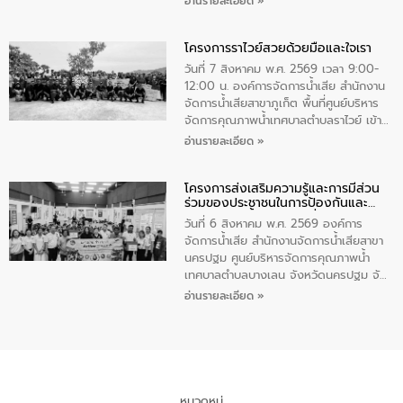
อ่านรายละเอียด »
ชนนีพันปีหลวง พร้อมถวายสัจปฏิญาณ
นายกรัฐมนตรีและรัฐมนตรีว่าการกระทรวง
ทำความดีด้วยหัวใจ
มหาดไทย เป็นประธานมอบรางวัลแหนบ
โครงการราไวย์สวยด้วยมือและใจเรา
ทองคำและประกาศเกียรติคุณให้แก่ กำนัน
ผู้ใหญ่บ้านยอดเยี่ยม พร้อมกล่าวชื่นชม ให้
วันที่ 7 สิงหาคม พ.ศ. 2569 เวลา 9:00-
โอวาท และมอบนโยบาย
12:00 น. องค์การจัดการน้ำเสีย สำนักงาน
จัดการน้ำเสียสาขาภูเก็ต พื้นที่ศูนย์บริหาร
จัดการคุณภาพน้ำเทศบาลตำบลราไวย์ เข้า
ร่วมโครงการราไวย์สวยด้วยมือและใจเรา
อ่านรายละเอียด »
โดยมีนายเทมส์ ไกรทัศน์ นายกเทศมนตรี
ตำบลราไวย์ เจ้าหน้าที่เทศบาล ชาวบ้าน
โครงการส่งเสริมความรู้และการมีส่วน
ประชาชน ตัวแทนจากโรงแรมต่างๆ ในเขต
ร่วมของประชาชนในการป้องกันและ
เทศบาลตำบลราไวย์ ศูนย์บริหารจัดการ
แก้ไขปัญหาน้ำเสียอย่างยั่งยืน
คุณภาพน้ำเทศบาลตำบลราไวย์ นำโดยนาย
วันที่ 6 สิงหาคม พ.ศ. 2569 องค์การ
น้อย แก้วเศษ ผู้จัดการสำนักงานจัดการน้ำ
จัดการน้ำเสีย สำนักงานจัดการน้ำเสียสาขา
เสียสาขาภูเก็ต พร้อมด้วยเจ้าหน้าที่ จำนวน
นครปฐม ศูนย์บริหารจัดการคุณภาพน้ำ
5 คน ร่วมทำกิจกรรม ทำความสะอาด
เทศบาลตำบลบางเลน จังหวัดนครปฐม จัด
ชายหาดและแหล่งท่องเที่ยว ณ บริเวณ
กิจกรรมภายใต้โครงการส่งเสริมความรู้และ
อ่านรายละเอียด »
แหลมพรหมเทพ หมู่ที่ 6 ตำบลราไวย์
การมีส่วนร่วมของประชาชนในการป้องกัน
อำเภอเมือง จังหวัดภูเก็ต
และแก้ไขปัญหาน้ำเสียอย่างยั่งยืน ตาม
นโยบาย “มหาดไทย ทำ ทัน ที Action 5
PLUS” โดยจัดอบรมให้ความรู้แก่ประชาชน
และนักเรียน เพื่อส่งเสริมความรู้ด้านการ
จัดการน้ำเสียและสร้างจิตสำนึกในการ
หมวดหมู่