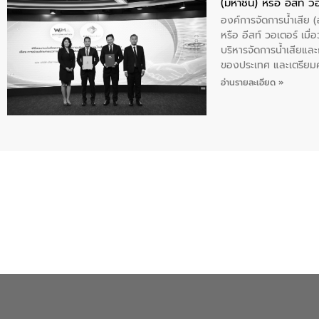
(มหาชน) หรือ อีสท์ ว
องค์การจัดการน้ำเสีย
หรือ อีสท์ วอเตอร์ เม
บริหารจัดการน้ำเสียแล
ของประเทศ และเตรียม
ท้าทายจากวิกฤตการเปล
อ่านรายละเอียด »
ความเชี่ยวชาญด้านระบบ
ข่ายน้ำครบวงจรในพื้น
ดำเนินงานร่วมกับท้องถิ
อุตสาหกรรม นายชีระ ว
กับความเชี่ยวชาญของอี
เมืองอย่างยั่งยืน ขณะท
ตลอดระบบ โดยการนำน้ำ
ความร่วมมือระหว่างภาค
ฐานด้านน้ำของประเทศ เ