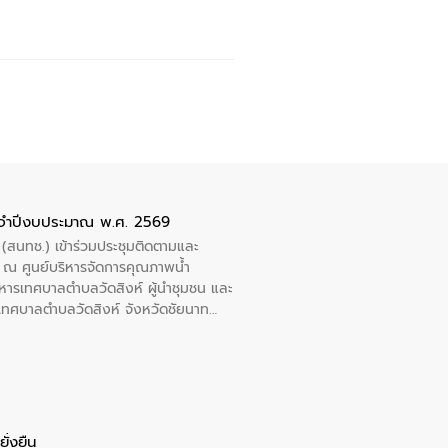
ะจำปีงบประมาณ พ.ศ. 2569
 (สนทช.) เข้าร่วมประชุมติดตามและ
ณ ศูนย์บริหารจัดการคุณภาพน้ำ
หารเทศบาลตำบลวัดสิงห์ ผู้นำชุมชน และ
้ำเทศบาลตำบลวัดสิงห์ จังหวัดชัยนาท
ั่งยืน