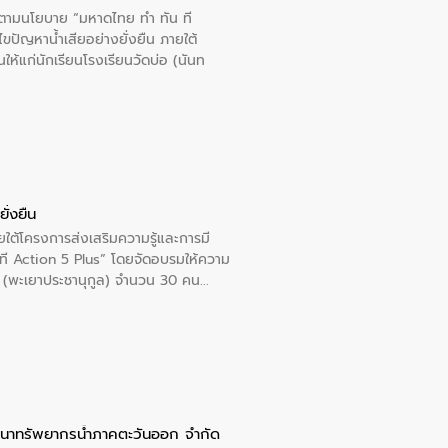
ารตามนโยบาย “มหาดไทย ทำ ทัน ที
ปัญหาน้ำเสียอย่างยั่งยืน ภายใต้
นให้แก่นักเรียนโรงเรียนวัดบ่อ (นันท
ั่งยืน
ใต้โครงการส่งเสริมความรู้และการมี
ที Action 5 Plus” โดยจัดอบรมให้ความ
าล 1 (พะเยาประชานุกูล) จำนวน 30 คน
ัฒนาทรัพยากรน้ำภาคตะวันออก จำกัด