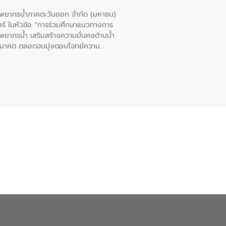
รัพยากรน้ำภาคตะวันออก จำกัด (มหาชน)
ตอร์ ในหัวข้อ “การร่วมศึกษาแนวทางการ
พยากรน้ำ เสริมสร้างความมั่นคงด้านน้ำ
อนาคต ตลอดจนมุ่งตอบโจทย์ความ
ือในครั้งนี้เป็นการดึงจุดแข็งและ
 มาผสานกับประสบการณ์และเทคโนโลยีโครง
น้ำ (Water Reuse) และพัฒนารูปแบบการ
ที่พุ่งสูงขึ้นจากการขยายตัวของ
นการพัฒนาระบบบำบัดน้ำเสียเมื่อผสาน
างเศรษฐกิจ เพื่อสนับสนุนการพัฒนา
ดการน้ำยุคใหม่ต้องมุ่งเน้นความคุ้มค่า
ิจและสิ่งแวดล้อมได้อย่างเป็นรูปธรรม
น.) ในการร่วมวางรากฐานโครงสร้างพื้น
ปตามมาตรฐานสากล