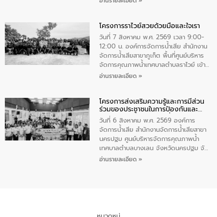
อ่านรายละเอียด »
ชนนีพันปีหลวง พร้อมถวายสัจปฏิญาณ
นายกรัฐมนตรีและรัฐมนตรีว่าการกระทรวง
ทำความดีด้วยหัวใจ
มหาดไทย เป็นประธานมอบรางวัลแหนบ
โครงการราไวย์สวยด้วยมือและใจเรา
ทองคำและประกาศเกียรติคุณให้แก่ กำนัน
ผู้ใหญ่บ้านยอดเยี่ยม พร้อมกล่าวชื่นชม ให้
วันที่ 7 สิงหาคม พ.ศ. 2569 เวลา 9:00-
โอวาท และมอบนโยบาย
12:00 น. องค์การจัดการน้ำเสีย สำนักงาน
จัดการน้ำเสียสาขาภูเก็ต พื้นที่ศูนย์บริหาร
จัดการคุณภาพน้ำเทศบาลตำบลราไวย์ เข้า
ร่วมโครงการราไวย์สวยด้วยมือและใจเรา
อ่านรายละเอียด »
โดยมีนายเทมส์ ไกรทัศน์ นายกเทศมนตรี
ตำบลราไวย์ เจ้าหน้าที่เทศบาล ชาวบ้าน
โครงการส่งเสริมความรู้และการมีส่วน
ประชาชน ตัวแทนจากโรงแรมต่างๆ ในเขต
ร่วมของประชาชนในการป้องกันและ
เทศบาลตำบลราไวย์ ศูนย์บริหารจัดการ
แก้ไขปัญหาน้ำเสียอย่างยั่งยืน
คุณภาพน้ำเทศบาลตำบลราไวย์ นำโดยนาย
วันที่ 6 สิงหาคม พ.ศ. 2569 องค์การ
น้อย แก้วเศษ ผู้จัดการสำนักงานจัดการน้ำ
จัดการน้ำเสีย สำนักงานจัดการน้ำเสียสาขา
เสียสาขาภูเก็ต พร้อมด้วยเจ้าหน้าที่ จำนวน
นครปฐม ศูนย์บริหารจัดการคุณภาพน้ำ
5 คน ร่วมทำกิจกรรม ทำความสะอาด
เทศบาลตำบลบางเลน จังหวัดนครปฐม จัด
ชายหาดและแหล่งท่องเที่ยว ณ บริเวณ
กิจกรรมภายใต้โครงการส่งเสริมความรู้และ
อ่านรายละเอียด »
แหลมพรหมเทพ หมู่ที่ 6 ตำบลราไวย์
การมีส่วนร่วมของประชาชนในการป้องกัน
อำเภอเมือง จังหวัดภูเก็ต
และแก้ไขปัญหาน้ำเสียอย่างยั่งยืน ตาม
นโยบาย “มหาดไทย ทำ ทัน ที Action 5
PLUS” โดยจัดอบรมให้ความรู้แก่ประชาชน
และนักเรียน เพื่อส่งเสริมความรู้ด้านการ
จัดการน้ำเสียและสร้างจิตสำนึกในการ
หมวดหมู่