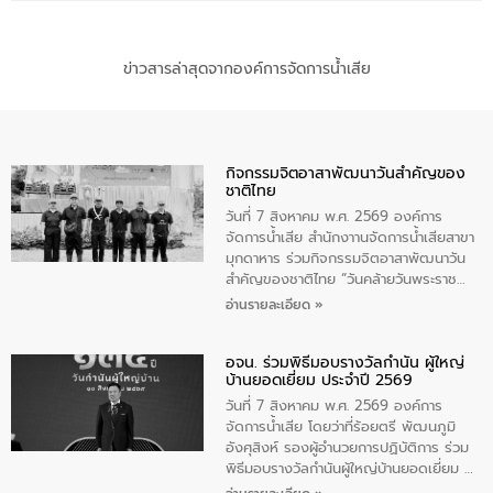
ข่าวสารล่าสุดจากองค์การจัดการน้ำเสีย
กิจกรรมจิตอาสาพัฒนาวันสําคัญของ
ชาติไทย
วันที่ 7 สิงหาคม พ.ศ. 2569 องค์การ
จัดการน้ำเสีย สำนักงาานจัดการน้ำเสียสาขา
มุกดาหาร ร่วมกิจกรรมจิตอาสาพัฒนาวัน
สําคัญของชาติไทย “วันคล้ายวันพระราช
สมภพ สมเด็จพระนางเจ้าสิริกิติ์พระบรม
อ่านรายละเอียด »
ราชินีนาถ พระบรมราชชนนีพันปีหลวง และ
วันแม่แห่งชาติ 12 สิงหาคม” โดยมีนายชลิต
อจน. ร่วมพิธีมอบรางวัลกำนัน ผู้ใหญ่
ทิพย์คำ รองผู้ว่าราชการจังหวัดมุกดาหาร
บ้านยอดเยี่ยม ประจำปี 2569
เป็นประธานในพิธี ณ เรือนจําชั่วคราวนาโสก
ตําบลนาโสก อําเภอเมืองมุกดาหาร จังหวัด
วันที่ 7 สิงหาคม พ.ศ. 2569 องค์การ
มุกดาหาร โดยในกิจกรรมได้ร่วมปลูกป่า และ
จัดการน้ำเสีย โดยว่าที่ร้อยตรี พัฒนภูมิ
ทําความสะอาดภายในบริเวณ จัดกิจกรรม
อังศุสิงห์ รองผู้อำนวยการปฏิบัติการ ร่วม
เพื่อถวายเป็นพระราชกุศล สมเด็จพระนาง
พิธีมอบรางวัลกำนันผู้ใหญ่บ้านยอดเยี่ยม ณ
เจ้าสิริกิติ์พระบรมราชินีนาถ พระบรมราช
ทำเนียบรัฐบาล โดยมีนายอนุทิน ชาญวีรกูล