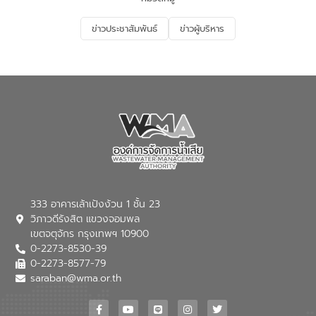
อนุรักษ์สิ่งแวดล้อม ในหัวข้อ “น้ำเสียชุมชน
และการบำบัดน้ำเสียเบื้องต้น” โดยให้ความรู้
ข่าวประชาสัมพันธ์
ข่าวผู้บริหาร
เกี่ยวกับสาเหตุและผลกระทบของน้ำเสีย
แนวทางการลดการเกิดน้ำเสียจากแหล่ง
กำเนิด การบำบัดน้ำเสียเบื้องต้นในครัวเรือน
ณ เทศบาลตำบลบางเลน จังหวัดนครปฐม
333 อาคารเล้าเป้งง้วน 1 ชั้น 23
วิภาวดีรังสิต แขวงจอมพล
เขตจตุจักร กรุงเทพฯ 10900
0-2273-8530-39
0-2273-8577-79
saraban@wma.or.th