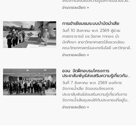
สร้างจิตสำนึกในการอนุรักษ์สิ่งแวดล้อม ใน
โครงการส่งเสริมความรู้และการมีส่วนร่วม
การนี้ นายเทมส์ ไกรทัศน์ นายกเทศมนตรี
ของประชาชนในการป้องกันและแก้ไขปัญหา
อ่านรายละเอียด »
ตำบลราไวย์ เป็นประธานกล่าวเปิดงาน
น้ำเสียอย่างยั่งยืน ตามนโยบาย “มหาดไทย
ทำทันที Action 5 plus” โดยจัดฝึกอบรมให้
การเข้าเยี่ยมชมระบบบำบัดน้ำเสีย
ความรู้แก่นักเรียนชั้นมัธยมปีที่ 1 โรงเรียน
วัดสว่างอารมณ์ ในเขตเทศบาลตำบลราไวย์
วันที่ 10 สิงหาคม พ.ศ. 2569 ผู้ช่วย
เพื่อส่งเสริมความรู้ด้านการจัดการน้ำเสีย
ศาสตราจารย์ ดร.วัลภพ ทาทอง นำ
การบำบัดน้ำเสียเบื้องต้นในครัวเรือน และ
นักศึกษา สาขาวิทยาศาสตร์สิ่งแวดล้อม
สร้างจิตสำนึกในการอนุรักษ์สิ่งแวดล้อม ใน
คณะวิทยาศาสตร์และเทคโนโลยี มหาวิทยาลัย
การนี้ นายเทมส์ ไกรทัศน์ นายกเทศมนตรี
ราชภัฏเลย เข้าศึกษาดูงานระบบบำบัดน้ำเสีย
อ่านรายละเอียด »
ตำบลราไวย์ เป็นประธานกล่าวเปิดงาน
ณ ศูนย์บริหารจัดการคุณภาพน้ำเทศบาล
เมืองเลย โดยว่าที่ ร.ต.กัญตพงศ์ สีนิล
อจน. จัดฝึกอบรมโครงการ
วิศวกร ให้การต้อนรับ และบรรยายให้ความ
ประชาสัมพันธ์ส่งเสริมความรู้เกี่ยวกับ
รู้
การจัดการน้ำเสีย
วันที่ 7 สิงหาคม พ.ศ. 2569 องค์การ
จัดการน้ำเสีย จัดอบรมโครงการ
ประชาสัมพันธ์ส่งเสริมความรู้เกี่ยวกับการ
จัดการน้ำเสียชุมชนให้กับประชาชนที่อยู่ใน
เขตพื้นที่เทศบาลเมืองอุทัยธานี จำนวน 100
อ่านรายละเอียด »
คน ณ ห้องประชุมเทศบาลเมืองอุทัยธานี
จังหวัดอุทัยธานี โดยมีรองนายกเทศมนตรี
เมืองอุทัยธานี (นายศุภฤกษ์ เอี่ยมละออ)
เป็นประธานพิธีเปิดการอบรม