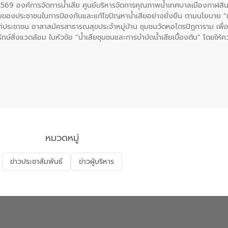
 2569 องค์การจัดการน้ำเสีย ศูนย์บริหารจัดการคุณภาพน้ำเทศบาลเมืองกาฬสินธ
่วมของประชาชนในการป้องกันและแก้ไขปัญหาน้ำเสียอย่างยั่งยืน ตามนโยบาย 
ก่ประชาชน อาสาสมัครสาธารณสุขประจำหมู่บ้าน​ ชุมชนวัดหอไตรปิฏการาม เพื่อส
ักษ์สิ่งแวดล้อม ในหัวข้อ “น้ำเสียชุมชนและการบำบัดน้ำเสียเบื้องต้น” โดยให้
ิดน้ำเสียจากแหล่งกำเนิด การบำบัดน้ำเสียเบื้องต้นในครัวเรือน ณ ชุมชนวัด
หมวดหมู่
ข่าวประชาสัมพันธ์
ข่าวผู้บริหาร