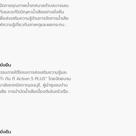
หารจัดการคุณภาพน้ำเทศบาลตำบลบางเลน
นและแก้ไขปัญหาน้ำเสียอย่างยั่งยืน
อส่งเสริมความรู้ด้านการจัดการน้ำเสีย
ให้ความรู้เกี่ยวกับสาเหตุและผลกระทบ
ณ เทศบาลตำบลบางเลน จังหวัดนครปฐม
ั่งยืน
กรรมภายใต้โครงการส่งเสริมความรู้และ
ทำ ทัน ที Action 5 PLUS” โดยจัดอบรม
ทยาลัยเทคนิคกาญจนบุรี, ผู้นำชุมชนบ้าน
ีย การบำบัดน้ำเสียเบื้องต้นในครัวเรือน
ั่งยืน