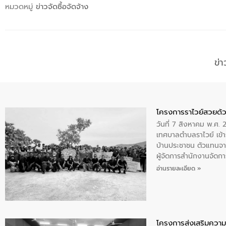
หมวดหมู่
ข่าวจัดซื้อจัดจ้าง
ข่
โครงการราไวย์สวยด้ว
วันที่ 7 สิงหาคม พ.ศ. 
เทศบาลตำบลราไวย์ เข้า
บ้านประชาชน ตัวแทนจา
ผู้จัดการสำนักงานจัดก
บริเวณแหลมพรหมเทพ หมู
อ่านรายละเอียด »
โครงการส่งเสริมความร