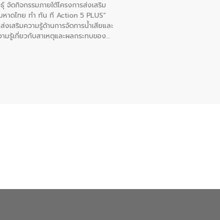
ุ์ จัดกิจกรรมภายใต้โครงการส่งเสริม
“มหาดไทย ทำ ทัน ที Action 5 PLUS”
่งเสริมความรู้ด้านการจัดการน้ำเสียและ
ความรู้เกี่ยวกับสาเหตุและผลกระทบของน้ำ
หอไตรปิฏการาม อำเภอเมืองกาฬสินธุ์