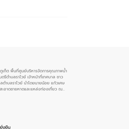
เก็ต พื้นที่ศูนย์บริหารจัดการคุณภาพน้ำ
รีตำบลราไวย์ เจ้าหน้าที่เทศบาล ชาว
าลตำบลราไวย์ นำโดยนายน้อย แก้วเศษ
วามสะอาดชายหาดและแหล่งท่องเที่ยว ณ
ั่งยืน