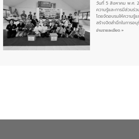
วันที่ 5 สิงหาคม พ.ศ.
ความรู้และการมีส่วนร
โดยจัดอบรมให้ความรู้แ
สร้างจิตสำนึกในการอนุร
เสีย แนวทางการลดการเก
อ่านรายละเอียด »
จังหวัดกาฬสินธุ์