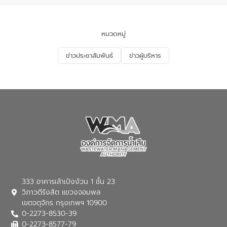
นโยบาย “มหาดไทย ทำ ทัน ที Action 5
PLUS” โดยจัดอบรมให้ความรู้แก่ประชาชน
และนักเรียน เพื่อส่งเสริมความรู้ด้านการ
จัดการน้ำเสียและสร้างจิตสำนึกในการ
หมวดหมู่
อนุรักษ์สิ่งแวดล้อม ในหัวข้อ “น้ำเสียชุมชน
และการบำบัดน้ำเสียเบื้องต้น” โดยให้ความรู้
ข่าวประชาสัมพันธ์
ข่าวผู้บริหาร
เกี่ยวกับสาเหตุและผลกระทบของน้ำเสีย
แนวทางการลดการเกิดน้ำเสียจากแหล่ง
กำเนิด การบำบัดน้ำเสียเบื้องต้นในครัวเรือน
ณ เทศบาลตำบลบางเลน จังหวัดนครปฐม
333 อาคารเล้าเป้งง้วน 1 ชั้น 23
วิภาวดีรังสิต แขวงจอมพล
เขตจตุจักร กรุงเทพฯ 10900
0-2273-8530-39
0-2273-8577-79