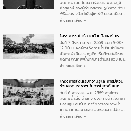
มุกดาหาร โดยในกิจกรรมได้ร่วมปลูกป่า และ
จัดการน้ำเสีย โดยว่าที่ร้อยตรี พัฒนภูมิ
ทําความสะอาดภายในบริเวณ จัดกิจกรรม
อังศุสิงห์ รองผู้อำนวยการปฏิบัติการ ร่วม
เพื่อถวายเป็นพระราชกุศล สมเด็จพระนาง
พิธีมอบรางวัลกำนันผู้ใหญ่บ้านยอดเยี่ยม ณ
เจ้าสิริกิติ์พระบรมราชินีนาถ พระบรมราช
ทำเนียบรัฐบาล โดยมีนายอนุทิน ชาญวีรกูล
อ่านรายละเอียด »
ชนนีพันปีหลวง พร้อมถวายสัจปฏิญาณ
นายกรัฐมนตรีและรัฐมนตรีว่าการกระทรวง
ทำความดีด้วยหัวใจ
มหาดไทย เป็นประธานมอบรางวัลแหนบ
โครงการราไวย์สวยด้วยมือและใจเรา
ทองคำและประกาศเกียรติคุณให้แก่ กำนัน
ผู้ใหญ่บ้านยอดเยี่ยม พร้อมกล่าวชื่นชม ให้
วันที่ 7 สิงหาคม พ.ศ. 2569 เวลา 9:00-
โอวาท และมอบนโยบาย
12:00 น. องค์การจัดการน้ำเสีย สำนักงาน
จัดการน้ำเสียสาขาภูเก็ต พื้นที่ศูนย์บริหาร
จัดการคุณภาพน้ำเทศบาลตำบลราไวย์ เข้า
ร่วมโครงการราไวย์สวยด้วยมือและใจเรา
อ่านรายละเอียด »
โดยมีนายเทมส์ ไกรทัศน์ นายกเทศมนตรี
ตำบลราไวย์ เจ้าหน้าที่เทศบาล ชาวบ้าน
โครงการส่งเสริมความรู้และการมีส่วน
ประชาชน ตัวแทนจากโรงแรมต่างๆ ในเขต
ร่วมของประชาชนในการป้องกันและ
เทศบาลตำบลราไวย์ ศูนย์บริหารจัดการ
แก้ไขปัญหาน้ำเสียอย่างยั่งยืน
คุณภาพน้ำเทศบาลตำบลราไวย์ นำโดยนาย
วันที่ 6 สิงหาคม พ.ศ. 2569 องค์การ
น้อย แก้วเศษ ผู้จัดการสำนักงานจัดการน้ำ
จัดการน้ำเสีย สำนักงานจัดการน้ำเสียสาขา
เสียสาขาภูเก็ต พร้อมด้วยเจ้าหน้าที่ จำนวน
นครปฐม ศูนย์บริหารจัดการคุณภาพน้ำ
5 คน ร่วมทำกิจกรรม ทำความสะอาด
เทศบาลตำบลบางเลน จังหวัดนครปฐม จัด
ชายหาดและแหล่งท่องเที่ยว ณ บริเวณ
กิจกรรมภายใต้โครงการส่งเสริมความรู้และ
อ่านรายละเอียด »
แหลมพรหมเทพ หมู่ที่ 6 ตำบลราไวย์
การมีส่วนร่วมของประชาชนในการป้องกัน
อำเภอเมือง จังหวัดภูเก็ต
และแก้ไขปัญหาน้ำเสียอย่างยั่งยืน ตาม