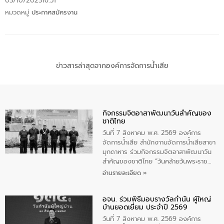
03/10/2023
16:51
หมวดหมู่
ประกาศสมัครงาน
ข่าวสารล่าสุดจากองค์การจัดการน้ำเสีย
กิจกรรมจิตอาสาพัฒนาวันสําคัญของ
ชาติไทย
วันที่ 7 สิงหาคม พ.ศ. 2569 องค์การ
จัดการน้ำเสีย สำนักงาานจัดการน้ำเสียสาขา
มุกดาหาร ร่วมกิจกรรมจิตอาสาพัฒนาวัน
สําคัญของชาติไทย “วันคล้ายวันพระราช
สมภพ สมเด็จพระนางเจ้าสิริกิติ์พระบรม
อ่านรายละเอียด »
ราชินีนาถ พระบรมราชชนนีพันปีหลวง และ
วันแม่แห่งชาติ 12 สิงหาคม” โดยมีนายชลิต
อจน. ร่วมพิธีมอบรางวัลกำนัน ผู้ใหญ่
ทิพย์คำ รองผู้ว่าราชการจังหวัดมุกดาหาร
บ้านยอดเยี่ยม ประจำปี 2569
เป็นประธานในพิธี ณ เรือนจําชั่วคราวนาโสก
ตําบลนาโสก อําเภอเมืองมุกดาหาร จังหวัด
วันที่ 7 สิงหาคม พ.ศ. 2569 องค์การ